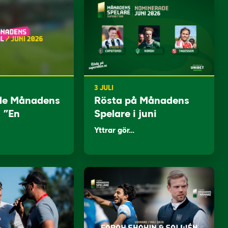
3 JULI
de Månadens
Rösta på Månadens
: ”En
Spelare i juni
Yttrar gör…