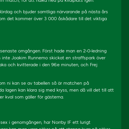
n match, för att halka ned på kvalplats igen.
lördag och bjuder samtliga närvarande på nästa års
m det kommer över 3 000 åskådare till det viktiga
en senaste omgången. Först hade man en 2-0-ledning
 inte Joakim Runnemo skickat en straffspark över
baka och kvitterade i den 96:e minuten, och Frej
om ni kan se av tabellen så är matchen på
 lagen kan klara sig med kryss, men då vill det till att
er kval som gäller för gästerna.
sex i genomgången, har Norrby IF ett lurigt