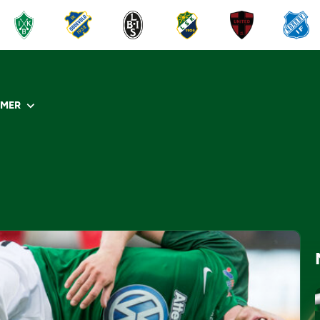
R
MER