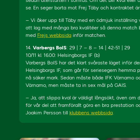
sedan återstarten i somras. Om det blir kval eller
se. En seger borta mot Frej Täby och kontraktet ä
– Vi åker upp till Täby med en ödmjuk inställning
att lag med många bra kvalitéer så denna match bli
med
Frejs webbsida
inför matchen.
14.
Varbergs BoIS
: 29 | 7 – 8 – 14 | 42-51 | 29
10/11 kl. 16.00: Helsingborgs IF (b)
Varbergs BoIS har det klart svåraste läget inför 
Helsingborgs IF, som går för seriesegern hemma p
nå säker mark. Sedan måste både IFK Värnamo och 
Värnamo, men måste ta in sex mål på GAIS.
– Ja, att slippa kval är väldigt långsökt, även om
för vår del att framförallt göra en bra prestation 
Joakim Persson till
klubbens webbsida
.