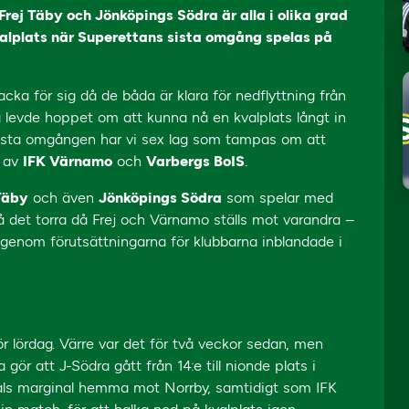
Frej Täby och Jönköpings Södra är alla i olika grad
alplats när Superettans sista omgång spelas på
cka för sig då de båda är klara för nedflyttning från
 levde hoppet om att kunna nå en kvalplats långt in
sista omgången har vi sex lag som tampas om att
s av
IFK Värnamo
och
Varbergs BoIS
.
 Täby
och även
Jönköpings Södra
som spelar med
på det torra då Frej och Värnamo ställs mot varandra –
 igenom förutsättningarna för klubbarna inblandade i
ör lördag. Värre var det för två veckor sedan, men
r att J-Södra gått från 14:e till nionde plats i
åls marginal hemma mot Norrby, samtidigt som IFK