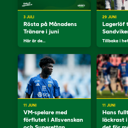
3 JULI
29 JUNI
Rösta på Månadens
Lagerlöf t
Tränare i juni
Sandvike
Här är de…
Tillbaka i he
11 JUNI
11 JUNI
VM-spelare med
Hans full
förflutet i Allsvenskan
läckrast 
och Superettan
det för m