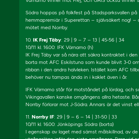
Värnamo vinner mot Frej, och GAIS också vinner si
Södra hoppas på folkfest på Stadsparksvallen på 
hemmapremiär i Superettan – självsäkert nog! – o
mötet med Norrby.
10.
IK Frej Täby
: 29 | 9 – 7 – 13 | 45-56 | 34
10/11 kl. 16.00: IFK Värnamo (h)
IK Frej Täby var så nära att säkra kontraktet i d
borta mot AFC Eskilstuna som kunde blivit 3-0 om
ribban i den andra halvleken. Istället kom AFC till
behöver nu tampas ända in i kaklet även i år.
IFK Värnamo står för motståndet på lördag, och s
Vikingavallen kanske omgångens allra hetaste. Båda
Norrby förlorar mot J-Södra. Annars är det vinst ell
11.
Norrby IF
: 29 | 9 – 6 – 14 | 31-50 | 33
10/11 kl. 16.00: Jönköpings Södra (borta)
I egenskap av laget med sämst målskillnad, av de 