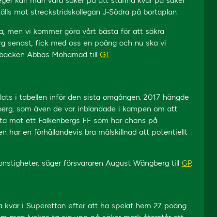
eger kan man vara säker på att stanna kvar på säker
tälls mot streckstridskollegan J-Södra på bortaplan.
ga, men vi kommer göra vårt bästa för att säkra
erg senast, fick med oss en poäng och nu ska vi
e backen Abbas Mohamad till
GT
.
plats i tabellen inför den sista omgången. 2017 hängde
erg, som även de var inblandade i kampen om att
orta mot ett Falkenbergs FF som har chans på
n har en förhållandevis bra målskillnad att potentiellt
 konstigheter, säger försvararen August Wängberg till
GP
.
a kvar i Superettan efter att ha spelat hem 27 poäng