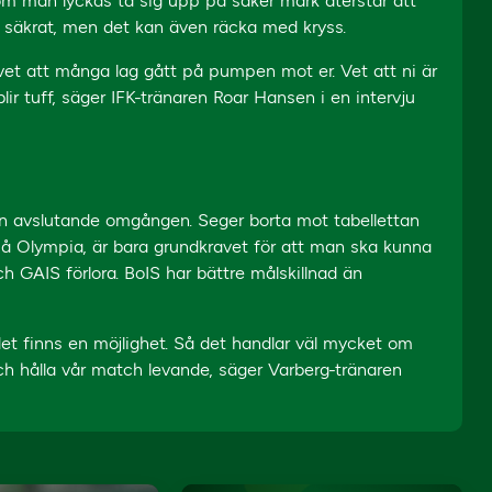
 om man lyckas ta sig upp på säker mark återstår att
r säkrat, men det kan även räcka med kryss.
 vet att många lag gått på pumpen mot er. Vet att ni är
r tuff, säger IFK-tränaren Roar Hansen i en intervju
den avslutande omgången. Seger borta mot tabellettan
å Olympia, är bara grundkravet för att man ska kunna
GAIS förlora. BoIS har bättre målskillnad än
 det finns en möjlighet. Så det handlar väl mycket om
och hålla vår match levande, säger Varberg-tränaren