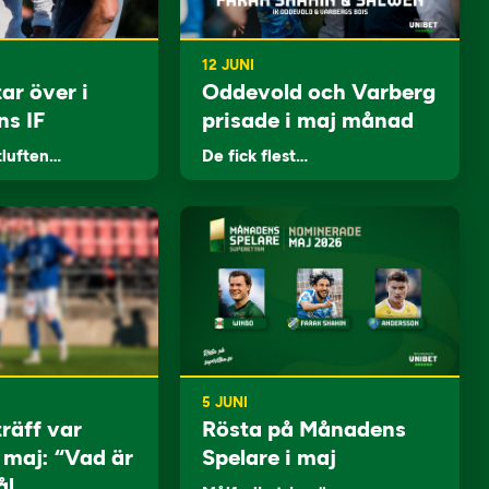
12 JUNI
ar över i
Oddevold och Varberg
ns IF
prisade i maj månad
tluften…
De fick flest…
5 JUNI
träff var
Rösta på Månadens
i maj: “Vad är
Spelare i maj
ål