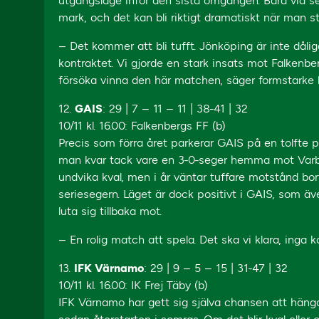
utgångsläge inför den sista omgången. Bara vid s
mark, och det kan bli riktigt dramatiskt när man s
– Det kommer att bli tufft. Jönköping är inte dåli
kontraktet. Vi gjorde en stark insats mot Falkenb
försöka vinna den här matchen, säger formstark
12.
GAIS
: 29 | 7 – 11 – 11 | 38-41 | 32
10/11 kl. 16.00: Falkenbergs FF (b)
Precis som förra året parkerar GAIS på en tolfte 
man kvar tack vare en 3-0-seger hemma mot Varb
undvika kval, men i år väntar tuffare motstånd b
seriesegern. Läget är dock positivt i GAIS, som äve
luta sig tillbaka mot.
– En rolig match att spela. Det ska vi klara, inga
13.
IFK Värnamo
: 29 | 9 – 5 – 15 | 31-47 | 32
10/11 kl. 16.00: IK Frej Täby (b)
IFK Värnamo har gett sig själva chansen att häng