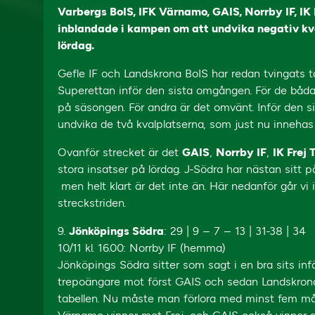
Varbergs BoIS, IFK Värnamo, GAIS, Norrby IF, IK 
inblandade i kampen om att undvika negativ kv
lördag.
Gefle IF och Landskrona BoIS har redan tvingats ta
Superettan inför den sista omgången. För de båda
på säsongen. För andra är det omvänt. Inför den 
undvika de två kvalplatserna, som just nu inneha
Ovanför strecket är det
GAIS
,
Norrby IF
,
IK Frej
stora insatser på lördag. J-Södra har nästan sitt 
men helt klart är det inte än. Här nedanför går vi
streckstriden.
9.
Jönköpings Södra
: 29 | 9 – 7 – 13 | 31-38 | 34
10/11 kl. 16.00: Norrby IF (hemma)
Jönköpings Södra sitter som sagt i en bra sits inf
trepoängare mot först GAIS och sedan Landskrona gö
tabellen. Nu måste man förlora med minst fem m