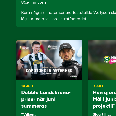
85:e minuten.
Bara några minuter senare fastställde Wellyson slut
lågt ur bra position i straffområdet.
10 JULI
9 JULI
Dubbla Landskrona-
Han gjor
priser när juni
Mål i juni
summeras
projektil”
"Vilken…
Slog till i…