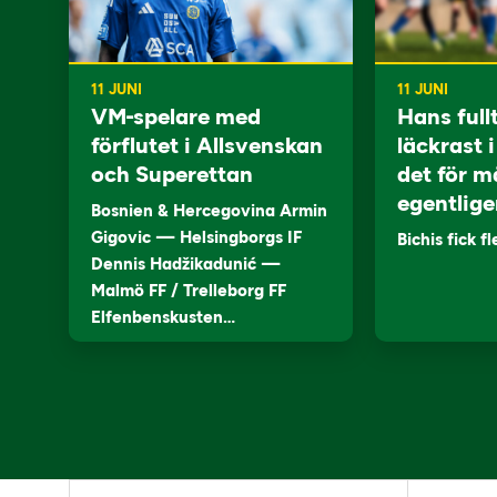
11 JUNI
11 JUNI
VM-spelare med
Hans full
förflutet i Allsvenskan
läckrast 
och Superettan
det för m
egentlige
Bosnien & Hercegovina Armin
Gigovic — Helsingborgs IF
Bichis fick f
Dennis Hadžikadunić —
Malmö FF / Trelleborg FF
Elfenbenskusten…