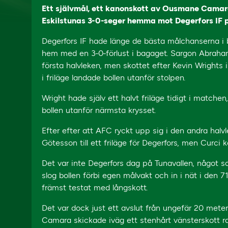
Ett självmål, ett kanonskott av Ousmane Camar
Eskilstunas 3-0-seger hemma mot Degerfors IF 
Degerfors IF hade länge de bästa målchanserna i
hem med en 3-0-förlust i bagaget. Sargon Abraham
första halvleken, men skottet efter Kevin Wrights
i friläge landade bollen utanför stolpen.
Wright hade själv ett halvt friläge tidigt i matche
bollen utanför närmsta krysset.
Efter efter att AFC ryckt upp sig i den andra ha
Götesson till ett friläge för Degerfors, men Curci
Det var inte Degerfors dag på Tunavallen, något so
slog bollen förbi egen målvakt och in i nät i den 71:
främst testat med långskott.
Det var dock just ett avslut från ungefär 20 me
Camara skickade iväg ett stenhårt vänsterskott rakt