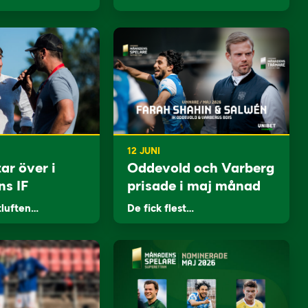
12 JUNI
ar över i
Oddevold och Varberg
ns IF
prisade i maj månad
tluften…
De fick flest…