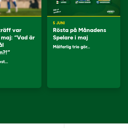
5 JUNI
träff var
Rösta på Månadens
i maj: “Vad är
Spelare i maj
ål
Målfarlig trio gör…
n?!”
lest…