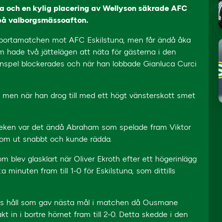
a och en kylig placering av Wellyson säkrade AFC
på valborgsmässoafton.
 bortamatchen mot AFC Eskilstuna, men får ändå åka
 hade två jättelägen att näta för gästerna i den
 inspel blockerades och när han lobbade Gianluca Curci
n, men när han drog till med ett högt vänsterskott smet
lvleken var det ändå Abraham som spelade fram Viktor
 kom ut snabbt och kunde rädda.
m blev glasklart när Oliver Ekroth efter ett högerinlägg
a minuten fram till 1-0 för Eskilstuna, som dittills
ters håll som gav nästa mål i matchen då Ousmane
 in i bortre hörnet fram till 2-0. Detta skedde i den