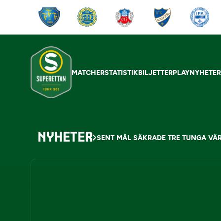
MATCHER
STATISTIK
BILJETTER
PLAY
NYHETE
NYHETER
SENT MÅL SÄKRADE TRE TUNGA V