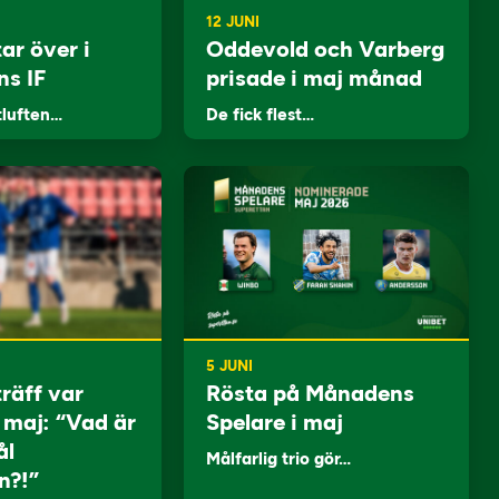
12 JUNI
ar över i
Oddevold och Varberg
ns IF
prisade i maj månad
tluften…
De fick flest…
5 JUNI
träff var
Rösta på Månadens
i maj: “Vad är
Spelare i maj
ål
Målfarlig trio gör…
n?!”