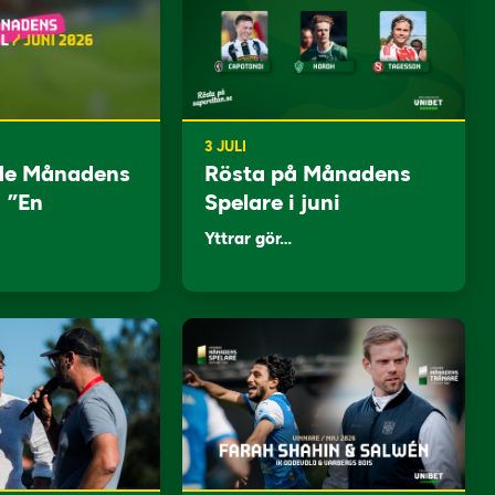
3 JULI
de Månadens
Rösta på Månadens
: ”En
Spelare i juni
Yttrar gör…