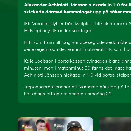
Alexander Achinioti Jönsson nickade in 1-0 för 
skickade därmed hemmalaget upp på säker mark
IFK Värnamo lyfter från kvalplats till säker mark 
Helsingborgs IF under söndagen.
HIF, som fram till idag var obesegrade sedan åter
seriesegern och det var ett motiverat IFK som ha
Kalle Joelsson i borta-kassen tvingades bland ann
minuten, men i matchminut 90 fanns det inget ha
Achinioti Jönsson nickade in 1-0 vid bortre stolpen
Trepoängaren innebär att Värnamo går upp på tolf
har chans att gå om senare i omgång 29.