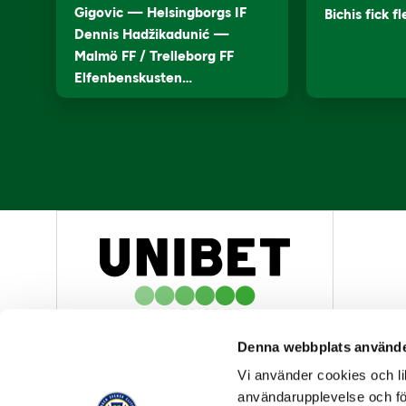
Gigovic — Helsingborgs IF
Bichis fick f
Dennis Hadžikadunić —
Malmö FF / Trelleborg FF
Elfenbenskusten…
HUVUDPARTNER
Denna webbplats använde
Vi använder cookies och lik
användarupplevelse och för