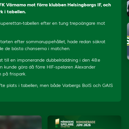
IFK Värnamo mot förra klubben Helsingborgs IF, och
 i tabellen.
i Superettan-tabellen efter en tung trepoängare mot
starten efter sommaruppehållet, hade redan säkrat
de de bästa chanserna i matchen.
at till en imponerande dubbelräddning i den 48:e
n kunde göra då förre HIF-spelaren Alexander
 på frispark.
te plats i tabellen, men både Varbergs BoIS och GAIS