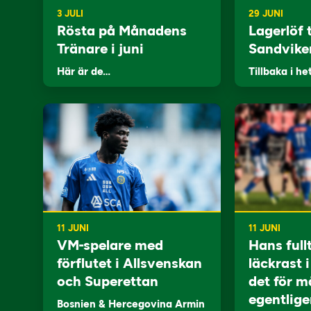
3 JULI
29 JUNI
Rösta på Månadens
Lagerlöf t
Tränare i juni
Sandvike
Här är de…
Tillbaka i he
11 JUNI
11 JUNI
VM-spelare med
Hans full
förflutet i Allsvenskan
läckrast 
och Superettan
det för m
egentlige
Bosnien & Hercegovina Armin