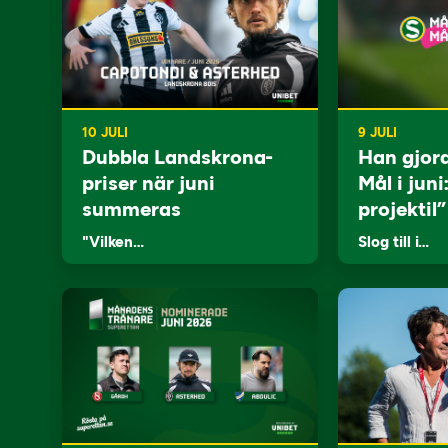
10 JULI
9 JULI
Dubbla Landskrona-
Han gjor
priser när juni
Mål i juni
summeras
projektil”
"Vilken…
Slog till i…