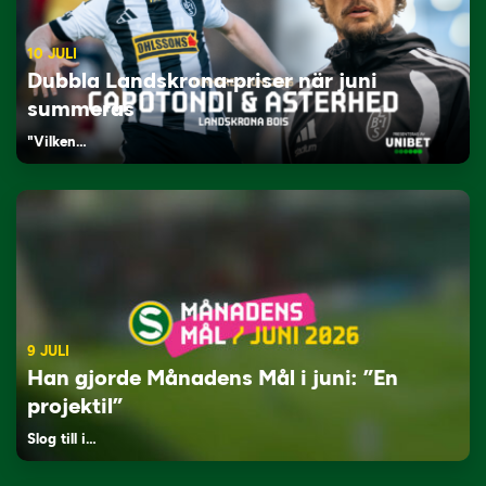
10 JULI
Dubbla Landskrona-priser när juni
summeras
"Vilken…
9 JULI
Han gjorde Månadens Mål i juni: ”En
projektil”
Slog till i…