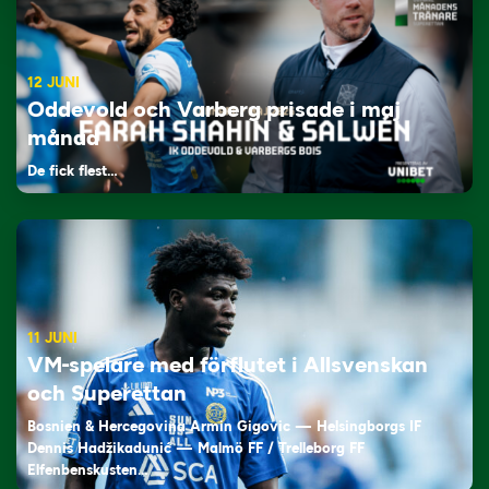
12 JUNI
Oddevold och Varberg prisade i maj
månad
De fick flest…
11 JUNI
VM-spelare med förflutet i Allsvenskan
och Superettan
Bosnien & Hercegovina Armin Gigovic — Helsingborgs IF
Dennis Hadžikadunić — Malmö FF / Trelleborg FF
Elfenbenskusten…