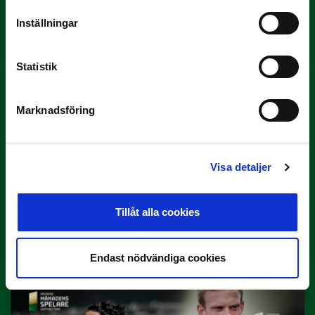
3 JULI
Rösta på Månadens Tränare i juni
Inställningar
Här är de…
Statistik
Marknadsföring
Visa detaljer
29 JUNI
Lagerlöf tar över i Sandvikens IF
Tillåt alla cookies
Tillbaka i hetluften…
Endast nödvändiga cookies