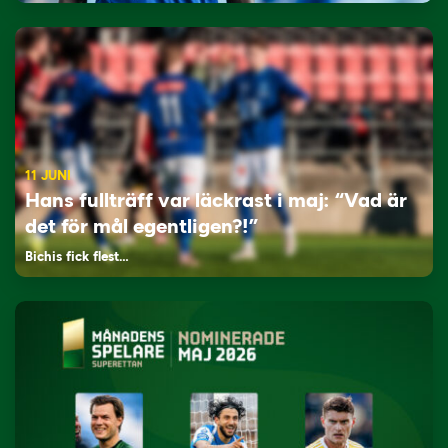
11 JUNI
Hans fullträff var läckrast i maj: “Vad är
det för mål egentligen?!”
Bichis fick flest…