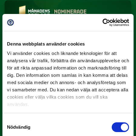
Denna webbplats använder cookies
Vi använder cookies och liknande teknologier för att
3 JULI
Rösta på Månadens Spelare i juni
analysera vår trafik, förbättra din användarupplevelse och
för att rikta anpassad information och marknadsföring till
Yttrar gör…
dig. Den information som samlas in kan komma att delas
med sociala medier och annons- och analysföretag som
vi samarbeter med. Du kan nedan välja att acceptera alla
cookies eller välja vilka cookies som du vill ska
användas.
Samtyckesval
Nödvändig