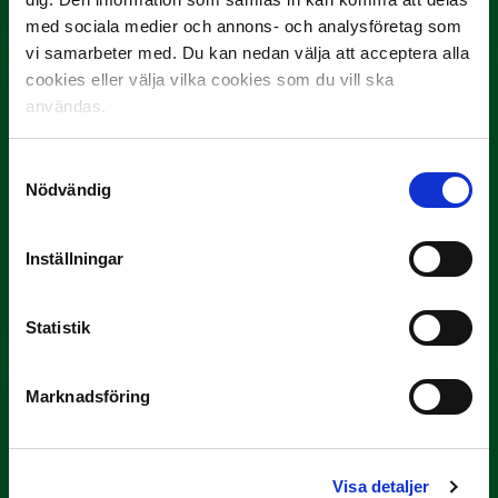
Här är de…
med sociala medier och annons- och analysföretag som
vi samarbeter med. Du kan nedan välja att acceptera alla
cookies eller välja vilka cookies som du vill ska
användas.
Samtyckesval
Nödvändig
29 JUNI
Inställningar
Lagerlöf tar över i Sandvikens IF
Tillbaka i hetluften…
Statistik
Marknadsföring
Visa detaljer