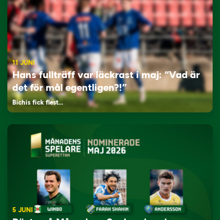
11 JUNI
Hans fullträff var läckrast i maj: “Vad är
det för mål egentligen?!”
Bichis fick flest…
5 JUNI