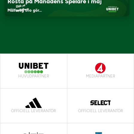
Rösta på Månadens Spelare i maj
Målfarlig trio gör…
HUVUDPARTNER
MEDIAPARTNER
OFFICIELL LEVERANTÖR
OFFICIELL LEVERANTÖR