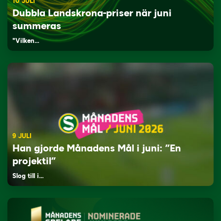
10 JULI
Dubbla Landskrona-priser när juni
summeras
"Vilken…
9 JULI
Han gjorde Månadens Mål i juni: ”En
projektil”
Slog till i…