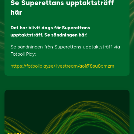
Se Superettans upptaktsträff
här
Det har blivit dags för Superettans
upptaktsträff. Se sändningen här!
Se sändningen från Superettans upptaktsträff via
Fotboll Play:
https://fotbollplay.se/livestream/ao1r78su8cmzm