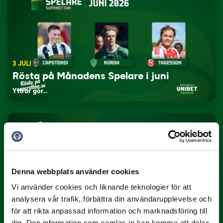
3 JULI
Rösta på Månadens Spelare i juni
Yttrar gör…
Denna webbplats använder cookies
Vi använder cookies och liknande teknologier för att
analysera vår trafik, förbättra din användarupplevelse och
3 JULI
Rösta på Månadens Tränare i juni
för att rikta anpassad information och marknadsföring till
dig. Den information som samlas in kan komma att delas