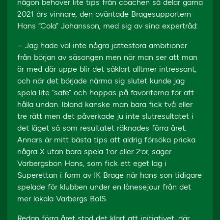
någon behöver lite tips från coachen så delar gärna
2021 års vinnare, den oväntade Bragesupportern
Hans ”Cola” Johansson, med sig av sina expertråd:
– Jag hade väl inte några jättestora ambitioner
från början av säsongen men när man ser att man
är med där uppe blir det såklart alltmer intressant,
och när det började närma sig slutet kunde jag
spela lite ”safe” och hoppas på favoriterna för att
hålla undan. Ibland kanske man bara fick två eller
tre rätt men det påverkade ju inte slutresultatet i
det läget så som resultatet räknades förra året.
Annars är mitt bästa tips att aldrig försöka pricka
några X utan bara spela 1:or eller 2:or, säger
Varbergsbon Hans, som fick ett eget lag i
Superettan i form av IK Brage när hans son tidigare
spelade för klubben under en lånesejour från det
mer lokala Varbergs BoIS.
Redan förra året stod det klart att initiativet, där