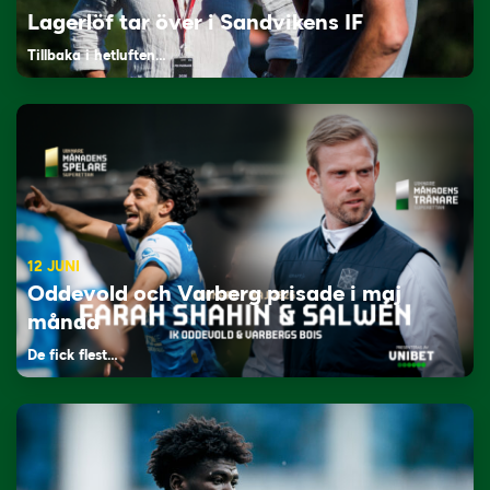
Lagerlöf tar över i Sandvikens IF
Tillbaka i hetluften…
12 JUNI
Oddevold och Varberg prisade i maj
månad
De fick flest…