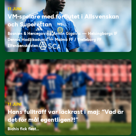
11 JUNI
VM-spelare med förflutet i Allsvenskan
och Superettan
Bosnien & Hercegovina Armin Gigovic — Helsingborgs IF
Dennis Hadžikadunić — Malmö FF / Trelleborg FF
Elfenbenskusten…
11 JUNI
Hans fullträff var läckrast i maj: “Vad är
det för mål egentligen?!”
Bichis fick flest…