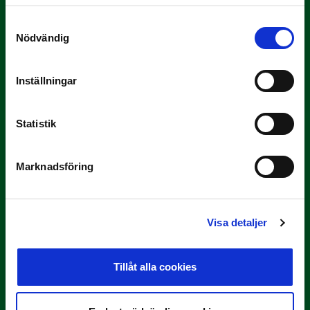
Samtyckesval
9 JULI
Nödvändig
Han gjorde Månadens Mål i juni: ”En
projektil”
Inställningar
Slog till i…
Statistik
Marknadsföring
Visa detaljer
3 JULI
Rösta på Månadens Spelare i juni
Tillåt alla cookies
Yttrar gör…