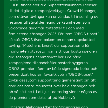
OBOS finansierar alla Superettanklubbars licenser
till det digitala kampanjverktyget Crowd Manager,
som utöver tävlingar kan användas till insamling av
resurser till såväl den egna verksamheten som
välgörande ändamål, fortsätter till och med
åtminstone säsongen 2023. Förutom ”OBOS-tipset”
så står OBOS även bakom en annan uppskattad
tävling, ”Matchens Lirare”, där supportrarna får
möjligheten att rösta fram sitt lags bästa spelare i
alla säsongens hemmamatcher. I de båda
kampanjerna tillhandahåller bostadsbyggaren
OBOS premier i form av både signerade bollar och
presentkort hos sin favoritklubb, i ”OBOS-tipset”
tävlar dessutom supportrarna gemensamt om att
göra det bästa resultatet över hela säsongen och
på så sätt se till att just deras lag vinner någon av
de premier som delas ut på klubbnivå.
Christian Alehagen Chef för Varumärken och