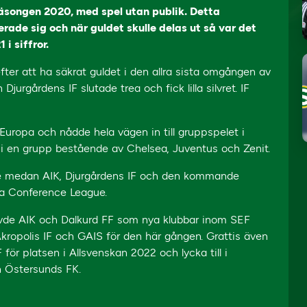
songen 2020, med spel utan publik. Detta
rade sig och när guldet skulle delas ut så var det
i siffror.
er att ha säkrat guldet i den allra sista omgången av
urgårdens IF slutade trea och fick lilla silvret. IF
Europa och nådde hela vägen in till gruppspelet i
g i en grupp bestående av Chelsea, Juventus och Zenit.
e medan AIK, Djurgårdens IF och den kommande
pa Conference League.
kövde AIK och Dalkurd FF som nya klubbar inom SEF
Akropolis IF och GAIS för den här gången. Grattis även
 för platsen i Allsvenskan 2022 och lycka till i
h Östersunds FK.