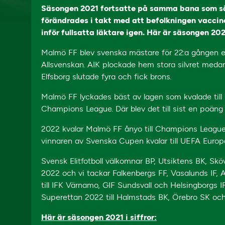
Säsongen 2021 fortsatte på samma bana som sä
förändrades i takt med att befolkningen vaccine
inför fullsatta läktare igen. Här är säsongen 2021 
Malmö FF blev svenska mästare för 22:a gången eft
Allsvenskan. AIK plockade hem stora silvret medan Dj
Elfsborg slutade fyra och fick brons.
Malmö FF lyckades bäst av lagen som kvalade till 
Champions League. Där blev det till sist en poän
2022 kvalar Malmö FF ånyo till Champions Leagu
vinnaren av Svenska Cupen kvalar till UEFA Euro
Svensk Elitfotboll välkomnar BP, Utsiktens BK, S
2022 och vi tackar Falkenbergs FF, Vasalunds IF, 
till IFK Värnamo, GIF Sundsvall och Helsingborgs IF
Superettan 2022 till Halmstads BK, Örebro SK oc
Här är säsongen 2021 i siffror: