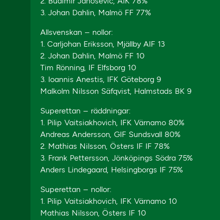
2. Budimir Janosevic, AIK 78%
3. Johan Dahlin, Malmö FF 77%
Allsvenskan – nollor:
1. Carljohan Eriksson, Mjällby AIF 13
2. Johan Dahlin, Malmö FF 10
Tim Rönning, IF Elfsborg 10
3. Ioannis Anestis, IFK Göteborg 9
Malkolm Nilsson Säfqvist, Halmstads BK 9
Superettan – räddningar:
1. Pilip Vaitsiakhovich, IFK Värnamo 80%
Andreas Andersson, GIF Sundsvall 80%
2. Mathias Nilsson, Östers IF IF 78%
3. Frank Pettersson, Jönköpings Södra 75%
Anders Lindegaard, Helsingborgs IF 75%
Superettan – nollor:
1. Pilip Vaitsiakhovich, IFK Värnamo 10
Mathias Nilsson, Östers IF 10