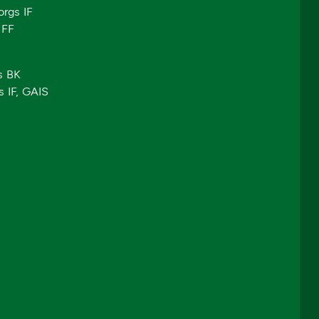
orgs IF
 FF
s BK
s IF, GAIS