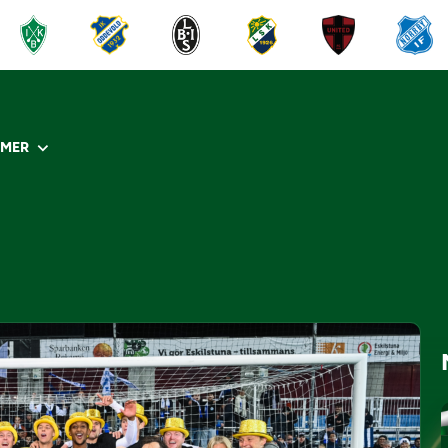
R
MER