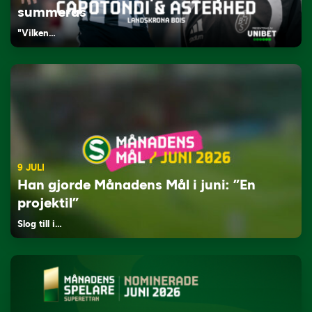
summeras
"Vilken…
9 JULI
Han gjorde Månadens Mål i juni: ”En
projektil”
Slog till i…