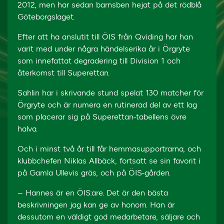
2012, men har sedan barnsben hejat på det rödblå
Göteborgslaget.
Efter att ha anslutit till ÖIS från Qviding har han
varit med under några händelserika år i Örgryte
som innefattat degradering till Division 1 och
återkomst till Superettan.
Sahlin har i skrivande stund spelat 130 matcher för
Örgryte och är numera en rutinerad del av ett lag
som placerar sig på Superettan-tabellens övre
halva.
Och i minst två år till får hemmasupportrarna, och
klubbchefen Niklas Allbäck, fortsatt se sin favorit i
på Gamla Ullevis gräs, och på ÖIS-gården.
– Hannes är en ÖIS:are. Det är den bästa
beskrivningen jag kan ge av honom. Han är
dessutom en väldigt god medarbetare, säljare och