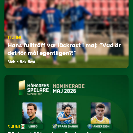
11 JUNI
Hans fullträff var läckrast i maj: “Vad är
det för mål egentligen?!”
Bichis fick flest…
5 JUNI