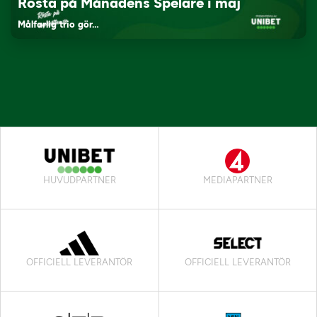
Rösta på Månadens Spelare i maj
Målfarlig trio gör…
HUVUDPARTNER
MEDIAPARTNER
OFFICIELL LEVERANTÖR
OFFICIELL LEVERANTÖR