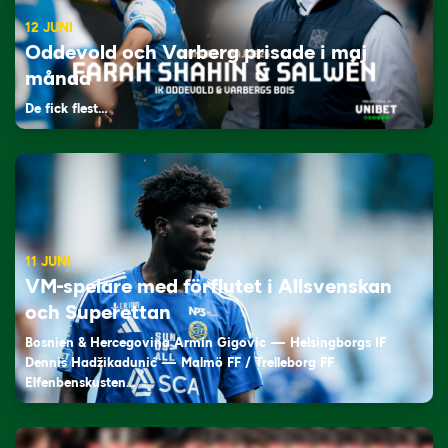
12 JUNI
Oddevold och Varberg prisade i maj
månad
De fick flest…
11 JUNI
VM-spelare med förflutet i Allsvenskan
och Superettan
Bosnien & Hercegovina Armin Gigovic — Helsingborgs IF
Dennis Hadžikadunić — Malmö FF / Trelleborg FF
Elfenbenskusten…