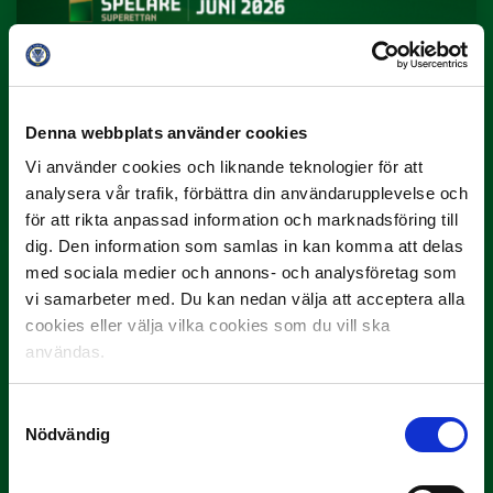
Denna webbplats använder cookies
3 JULI
Rösta på Månadens Spelare i juni
Vi använder cookies och liknande teknologier för att
analysera vår trafik, förbättra din användarupplevelse och
Yttrar gör…
för att rikta anpassad information och marknadsföring till
dig. Den information som samlas in kan komma att delas
med sociala medier och annons- och analysföretag som
vi samarbeter med. Du kan nedan välja att acceptera alla
cookies eller välja vilka cookies som du vill ska
användas.
Samtyckesval
Nödvändig
3 JULI
Rösta på Månadens Tränare i juni