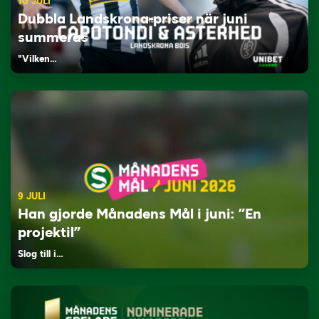
10 JULI
Dubbla Landskrona-priser när juni
summeras
"Vilken…
9 JULI
Han gjorde Månadens Mål i juni: ”En
projektil”
Slog till i…