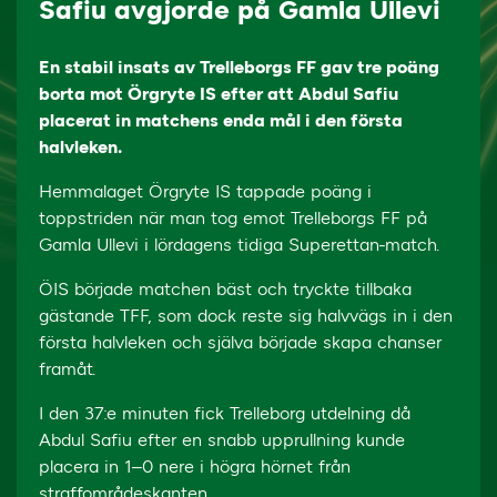
Safiu avgjorde på Gamla Ullevi
En stabil insats av Trelleborgs FF gav tre poäng
borta mot Örgryte IS efter att Abdul Safiu
placerat in matchens enda mål i den första
halvleken.
Hemmalaget Örgryte IS tappade poäng i
toppstriden när man tog emot Trelleborgs FF på
Gamla Ullevi i lördagens tidiga Superettan-match.
ÖIS började matchen bäst och tryckte tillbaka
gästande TFF, som dock reste sig halvvägs in i den
första halvleken och själva började skapa chanser
framåt.
I den 37:e minuten fick Trelleborg utdelning då
Abdul Safiu efter en snabb upprullning kunde
placera in 1–0 nere i högra hörnet från
straffområdeskanten.