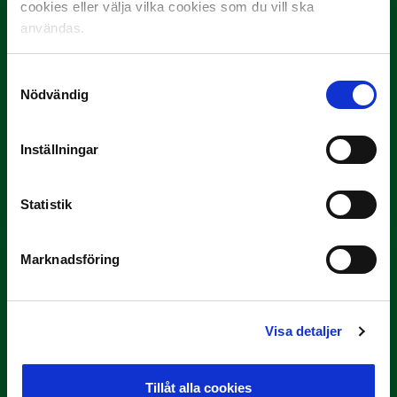
cookies eller välja vilka cookies som du vill ska
användas.
Samtyckesval
Nödvändig
9 JULI
Inställningar
Han gjorde Månadens Mål i juni: ”En
projektil”
Slog till i…
Statistik
Marknadsföring
Visa detaljer
Tillåt alla cookies
3 JULI