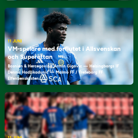
11 JUNI
VM-spelare med förflutet i Allsvenskan
och Superettan
Bosnien & Hercegovina Armin Gigovic — Helsingborgs IF
Dennis Hadžikadunić — Malmö FF / Trelleborg FF
Elfenbenskusten…
11 JUNI