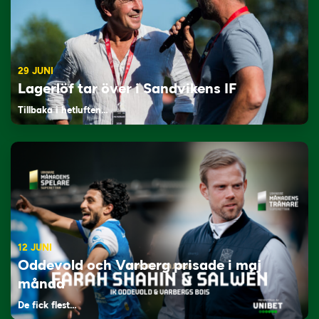
29 JUNI
Lagerlöf tar över i Sandvikens IF
Tillbaka i hetluften…
12 JUNI
Oddevold och Varberg prisade i maj
månad
De fick flest…