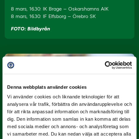
8 mars, 16.30: IK Brage – Oskarshamns AIK
8 mars, 16.30: IF Elfsborg – Örebro SK
FOTO: Bildbyrån
Denna webbplats använder cookies
Vi använder cookies och liknande teknologier för att
10 JULI
analysera vår trafik, förbättra din användarupplevelse och
Dubbla Landskrona-priser när juni
för att rikta anpassad information och marknadsföring till
summeras
dig. Den information som samlas in kan komma att delas
"Vilken…
med sociala medier och annons- och analysföretag som
vi samarbeter med. Du kan nedan välja att acceptera alla