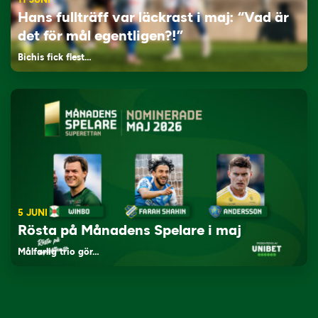
Hans fullträff var läckrast i maj: “Vad är
det för mål egentligen?!”
Bichis fick flest…
5 JUNI
Rösta på Månadens Spelare i maj
Målfarlig trio gör…