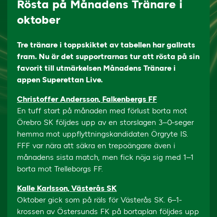
Rösta på Månadens Tränare i
oktober
Tre tränare i toppskiktet av tabellen har gallrats
fram. Nu är det supportrarnas tur att rösta på sin
favorit till utmärkelsen Månadens Tränare i
appen Superettan Live.
Christoffer Andersson, Falkenbergs FF
En tuff start på månaden med förlust borta mot
Örebro SK följdes upp av en storslagen 3–0-seger
hemma mot uppflyttningskandidaten Örgryte IS.
FFF var nära att säkra en trepoängare även i
månadens sista match, men fick nöja sig med 1–1
borta mot Trelleborgs FF.
Kalle Karlsson, Västerås SK
Oktober gick som på räls för Västerås SK. 6–1-
krossen av Östersunds FK på bortaplan följdes upp