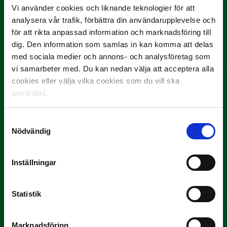
9 JULI
Vi använder cookies och liknande teknologier för att
Han gjorde Månadens Mål i juni: ”En
analysera vår trafik, förbättra din användarupplevelse och
projektil”
för att rikta anpassad information och marknadsföring till
Slog till i…
dig. Den information som samlas in kan komma att delas
med sociala medier och annons- och analysföretag som
vi samarbeter med. Du kan nedan välja att acceptera alla
cookies eller välja vilka cookies som du vill ska
användas.
Samtyckesval
Nödvändig
3 JULI
Inställningar
Rösta på Månadens Spelare i juni
Yttrar gör…
Statistik
Marknadsföring