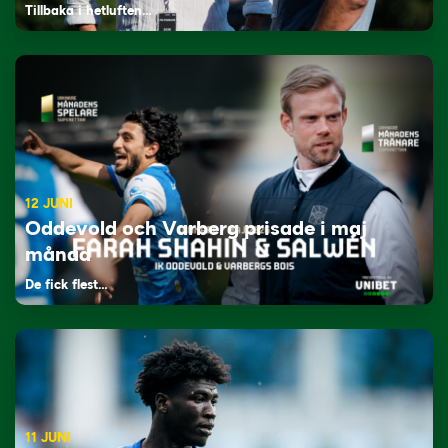
Tillbaka i hetluften…
12 JUNI
Oddevold och Varberg prisade i maj
månad
De fick flest…
11 JUNI