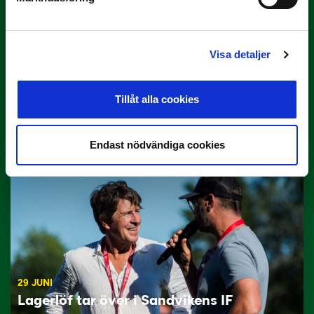
Visa detaljer
3 JULI
Tillåt alla cookies
Rösta på Månadens Tränare i juni
Här är de…
Endast nödvändiga cookies
29 JUNI
Lagerlöf tar över i Sandvikens IF