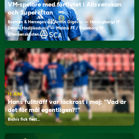
VM-spelare med förflutet i Allsvenskan
och Superettan
Bosnien & Hercegovina Armin Gigovic — Helsingborgs IF
Dennis Hadžikadunić — Malmö FF / Trelleborg FF
Elfenbenskusten…
11 JUNI
Hans fullträff var läckrast i maj: “Vad är
det för mål egentligen?!”
Bichis fick flest…