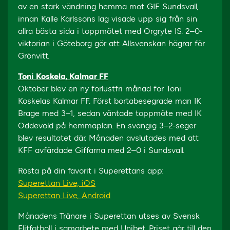
av en stark vändning hemma mot GIF Sundsvall,
innan Kalle Karlssons lag visade upp sig från sin
allra bästa sida i toppmötet med Örgryte IS. 2–0-
viktorian i Göteborg gör att Allsvenskan hägrar för
Grönvitt.
Toni Koskela, Kalmar FF
Oktober blev en ny förlustfri månad för Toni
Koskelas Kalmar FF. Först bortabesegrade man IK
Brage med 3–1, sedan väntade toppmöte med IK
Oddevold på hemmaplan. En svängig 3–2-seger
blev resultatet där. Månaden avslutades med att
KFF avfärdade Giffarna med 2–0 i Sundsvall.
Rösta på din favorit i Superettans app:
Superettan Live, iOS
Superettan Live, Android
Månadens Tränare i Superettan utses av Svensk
Elitfotboll i samarbete med Unibet. Priset går till den