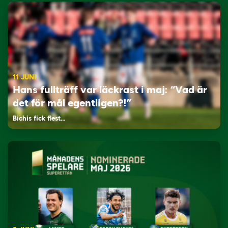
11 JUNI
Hans fullträff var läckrast i maj: “Vad är
det för mål egentligen?!”
Bichis fick flest…