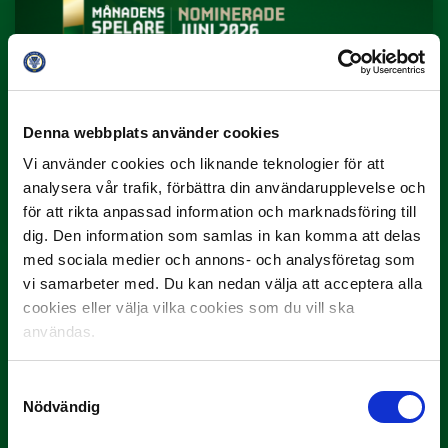
Denna webbplats använder cookies
3 JULI
Vi använder cookies och liknande teknologier för att
Rösta på Månadens Spelare i juni
analysera vår trafik, förbättra din användarupplevelse och
Yttrar gör…
för att rikta anpassad information och marknadsföring till
dig. Den information som samlas in kan komma att delas
med sociala medier och annons- och analysföretag som
vi samarbeter med. Du kan nedan välja att acceptera alla
cookies eller välja vilka cookies som du vill ska
användas.
Samtyckesval
Nödvändig
3 JULI