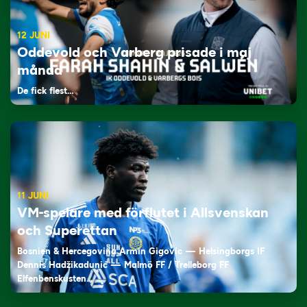
12 JUNI
Oddevold och Varberg prisade i maj
månad
De fick flest…
11 JUNI
VM-spelare med förflutet i Allsvenskan
och Superettan
Bosnien & Hercegovina Armin Gigovic — Helsingborgs IF
Dennis Hadžikadunić — Malmö FF / Trelleborg FF
Elfenbenskusten…