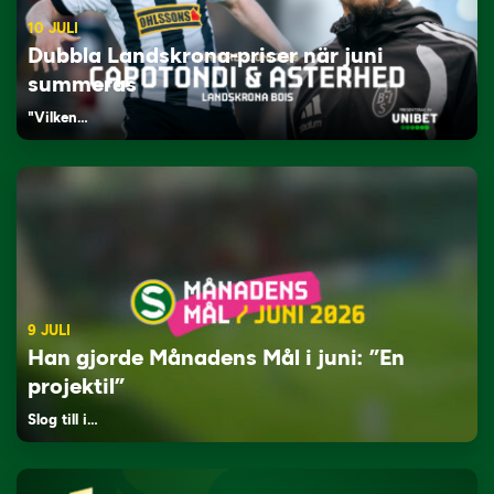
10 JULI
Dubbla Landskrona-priser när juni
summeras
"Vilken…
9 JULI
Han gjorde Månadens Mål i juni: ”En
projektil”
Slog till i…