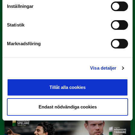
Rösta på Månadens Tränare i juni
Inställningar
Här är de…
Statistik
Marknadsföring
Visa detaljer
29 JUNI
Lagerlöf tar över i Sandvikens IF
Tillåt alla cookies
Tillbaka i hetluften…
Endast nödvändiga cookies