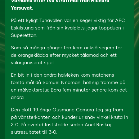
Värnamo efter två straffmål från Richard
Yarsuvat.
På ett kyligt Tunavallen var en seger viktig för AFC
Eskilstuna som från sin kvalplats jagar toppduon i
Superettan.
Som så många gånger förr kom också segern för
de orangeklädda efter mycket tålamod och ett
välorganiserat spel.
En bit in i den andra halvleken kom matchens
första mål då Samuel Nnamani höll sig framme på
en målvaktsretur. Bara fem minuter senare kom det
andra.
Den blott 19-årige Ousmane Camara tog sig fram
på vänsterkanten och kunder ur snäv vinkel kruta in
2-0. På övertid fastställde sedan Anel Raskaj
slutresultatet till 3-0.