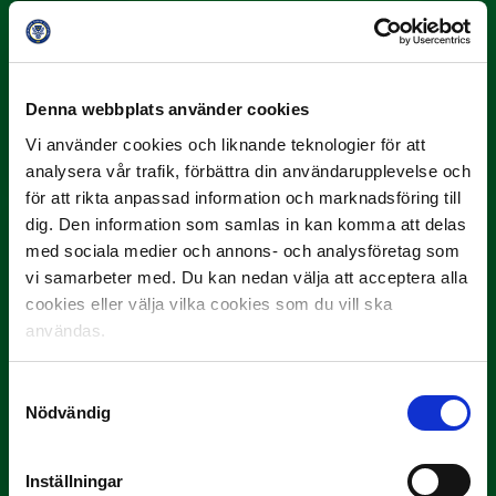
3 JULI
Denna webbplats använder cookies
Rösta på Månadens Spelare i juni
Vi använder cookies och liknande teknologier för att
Yttrar gör…
analysera vår trafik, förbättra din användarupplevelse och
för att rikta anpassad information och marknadsföring till
dig. Den information som samlas in kan komma att delas
med sociala medier och annons- och analysföretag som
vi samarbeter med. Du kan nedan välja att acceptera alla
cookies eller välja vilka cookies som du vill ska
användas.
Samtyckesval
3 JULI
Nödvändig
Rösta på Månadens Tränare i juni
Här är de…
Inställningar