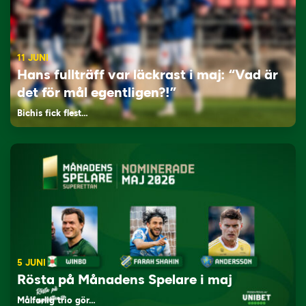
11 JUNI
Hans fullträff var läckrast i maj: “Vad är
det för mål egentligen?!”
Bichis fick flest…
5 JUNI
Rösta på Månadens Spelare i maj
Målfarlig trio gör…