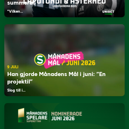
summeras
"Vilken…
9 JULI
Han gjorde Månadens Mål i juni: ”En
projektil”
Slog till i…