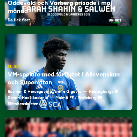
Oddevold och Varberg prisade i maj
månad
De fick flest…
11 JUNI
VM-spelare med förflutet i Allsvenskan
och Superettan
Bosnien & Hercegovina Armin Gigovic — Helsingborgs IF
Dennis Hadžikadunić — Malmö FF / Trelleborg FF
Elfenbenskusten…