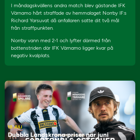
I måndagskvällens andra match blev gästande IFK
Värnamo hårt straffade av hemmalaget Norrby IF:s
Richard Yarsuvat då anfallaren satte dit två mål
från straffpunkten.
Norrby vann med 2-1 och lyfter därmed från
bottenstriden där IFK Värnamo ligger kvar på
negativ kvalplats.
10 JULI
Dubbla Landskrona-priser när juni