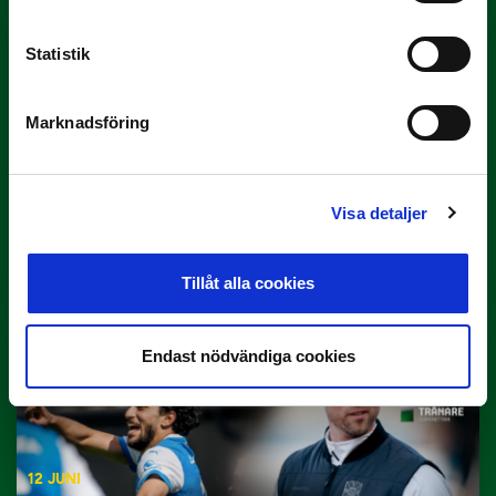
Statistik
Marknadsföring
29 JUNI
Visa detaljer
Lagerlöf tar över i Sandvikens IF
Tillbaka i hetluften…
Tillåt alla cookies
Endast nödvändiga cookies
12 JUNI