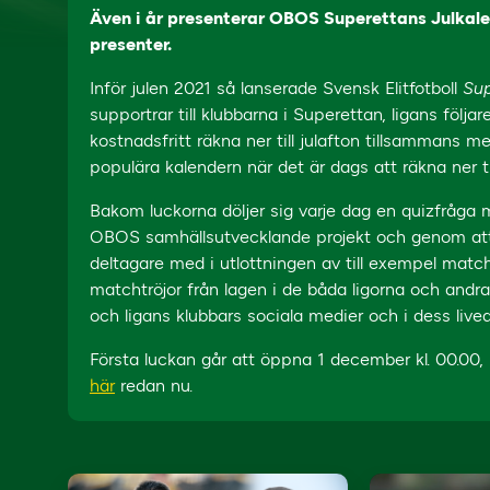
Även i år presenterar OBOS Superettans Julkalen
presenter.
Inför julen 2021 så lanserade Svensk Elitfotboll
Sup
supportrar till klubbarna i Superettan, ligans följa
kostnadsfritt räkna ner till julafton tillsammans
populära kalendern när det är dags att räkna ner ti
Bakom luckorna döljer sig varje dag en quizfråga
OBOS samhällsutvecklande projekt och genom att 
deltagare med i utlottningen av till exempel match
matchtröjor från lagen i de båda ligorna och andr
och ligans klubbars sociala medier och i dess li
Första luckan går att öppna 1 december kl. 00.00
här
redan nu.