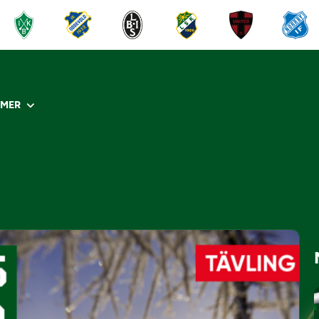
R
MER