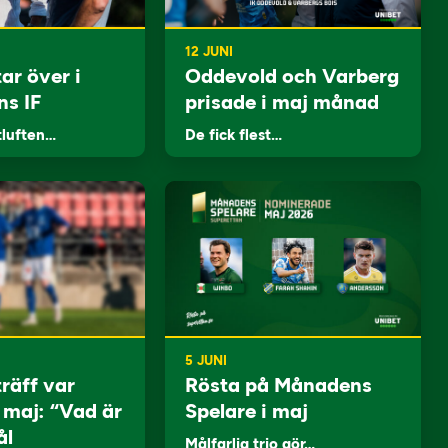
12 JUNI
ar över i
Oddevold och Varberg
ns IF
prisade i maj månad
tluften…
De fick flest…
5 JUNI
träff var
Rösta på Månadens
i maj: “Vad är
Spelare i maj
ål
Målfarlig trio gör…