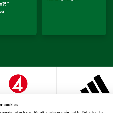
n?!”
lest…
MEDIAPARTNER
OFFICIELL LEVERANTÖ
r cookies
nande teknologier för att analysera vår trafik, förbättra din