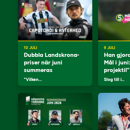
10 JULI
9 JULI
Dubbla Landskrona-
Han gjor
priser när juni
Mål i juni
summeras
projektil”
"Vilken…
Slog till i…