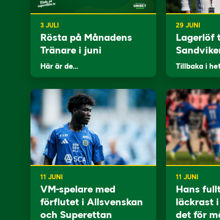
3 JULI
29 JUNI
Rösta på Månadens
Lagerlöf t
Tränare i juni
Sandvike
Här är de…
Tillbaka i he
11 JUNI
11 JUNI
VM-spelare med
Hans full
förflutet i Allsvenskan
läckrast 
och Superettan
det för m