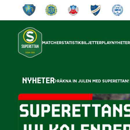
MATCHER
STATISTIK
BILJETTER
PLAY
NYHETE
NYHETER
RÄKNA IN JULEN MED SUPERETTAN!