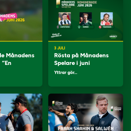
3 JULI
de Månadens
Rösta på Månadens
: ”En
Spelare i juni
Yttrar gör…