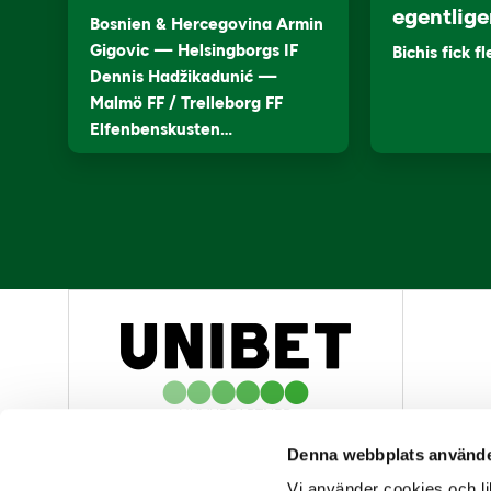
egentlige
Bosnien & Hercegovina Armin
Gigovic — Helsingborgs IF
Bichis fick f
Dennis Hadžikadunić —
Malmö FF / Trelleborg FF
Elfenbenskusten…
HUVUDPARTNER
Denna webbplats använde
Vi använder cookies och lik