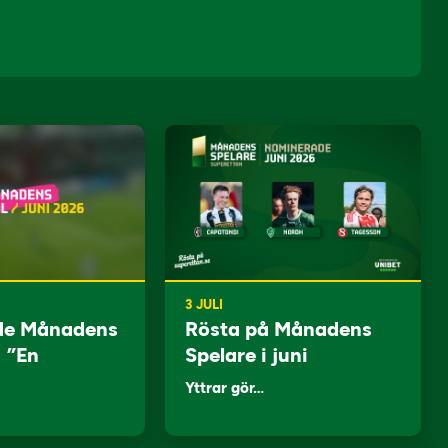
3 JULI
de Månadens
Rösta på Månadens
: ”En
Spelare i juni
Yttrar gör…