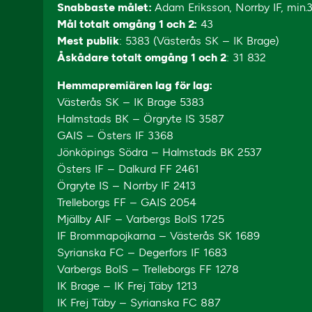
Snabbaste målet
:
Adam Eriksson, Norrby IF, min.
Mål totalt omgång 1 och 2:
43
Mest publik
: 5383 (Västerås SK – IK Brage)
Åskådare totalt omgång 1 och 2
: 31 832
Hemmapremiären lag för lag:
Västerås SK – IK Brage 5383
Halmstads BK – Örgryte IS 3587
GAIS – Östers IF 3368
Jönköpings Södra – Halmstads BK 2537
Östers IF – Dalkurd FF 2461
Örgryte IS – Norrby IF 2413
Trelleborgs FF – GAIS 2054
Mjällby AIF – Varbergs BoIS 1725
IF Brommapojkarna – Västerås SK 1689
Syrianska FC – Degerfors IF 1683
Varbergs BoIS – Trelleborgs FF 1278
IK Brage – IK Frej Täby 1213
IK Frej Täby – Syrianska FC 887