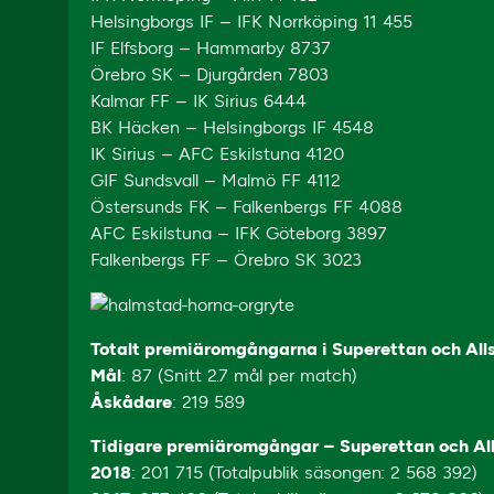
Helsingborgs IF – IFK Norrköping 11 455
IF Elfsborg – Hammarby 8737
Örebro SK – Djurgården 7803
Kalmar FF – IK Sirius 6444
BK Häcken – Helsingborgs IF 4548
IK Sirius – AFC Eskilstuna 4120
GIF Sundsvall – Malmö FF 4112
Östersunds FK – Falkenbergs FF 4088
AFC Eskilstuna – IFK Göteborg 3897
Falkenbergs FF – Örebro SK 3023
Totalt premiäromgångarna i Superettan och All
Mål
: 87 (Snitt 2.7 mål per match)
Åskådare
: 219 589
Tidigare premiäromgångar – Superettan och Al
2018
: 201 715 (Totalpublik säsongen: 2 568 392)