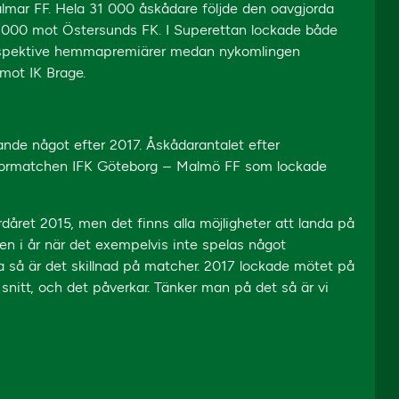
almar FF. Hela 31 000 åskådare följde den oavgjorda
 000 mot Östersunds FK. I Superettan lockade både
respektive hemmapremiärer medan nykomlingen
 mot IK Brage.
ande något efter 2017. Åskådarantalet efter
tormatchen IFK Göteborg – Malmö FF som lockade
rdåret 2015, men det finns alla möjligheter att landa på
även i år när det exempelvis inte spelas något
rna så är det skillnad på matcher. 2017 lockade mötet på
nitt, och det påverkar. Tänker man på det så är vi