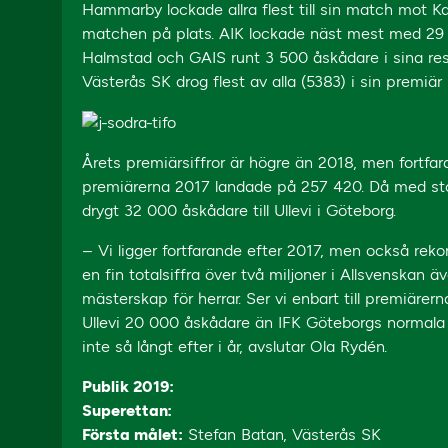
Hammarby lockade allra flest till sin match mot K
matchen på plats. AIK lockade näst mest med 29
Halmstad och GAIS runt 3 500 åskådare i sina 
Västerås SK drog flest av alla (5383) i sin premiär
Årets premiärsiffror är högre än 2018, men fortfar
premiärerna 2017 landade på 257 420. Då med s
drygt 32 000 åskådare till Ullevi i Göteborg.
– Vi ligger fortfarande efter 2017, men också reko
en fin totalsiffra över två miljoner i Allsvenskan 
mästerskap för herrar. Ser vi enbart till premiäre
Ullevi 20 000 åskådare än IFK Göteborgs normala s
inte så långt efter i år, avslutar Ola Rydén.
Publik 2019:
Superettan:
Första målet:
Stefan Batan, Västerås SK