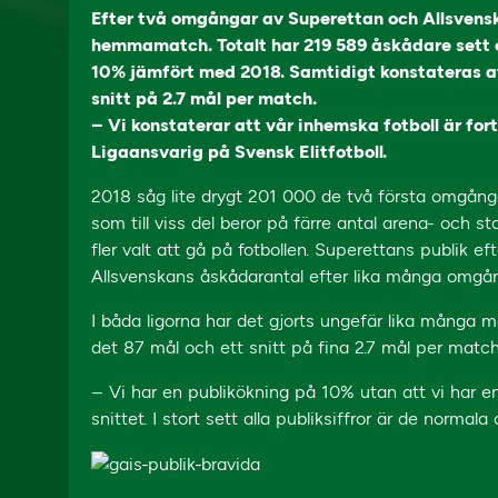
Efter två omgångar av Superettan och Allsvensk
hemmamatch. Totalt har 219 589 åskådare sett el
10% jämfört med 2018. Samtidigt konstateras att
snitt på 2.7 mål per match.
– Vi konstaterar att vår inhemska fotboll är for
Ligaansvarig på Svensk Elitfotboll.
2018 såg lite drygt 201 000 de två första omgånga
som till viss del beror på färre antal arena- och 
fler valt att gå på fotbollen. Superettans publik
Allsvenskans åskådarantal efter lika många omgån
I båda ligorna har det gjorts ungefär lika många må
det 87 mål och ett snitt på fina 2.7 mål per match
– Vi har en publikökning på 10% utan att vi har 
snittet. I stort sett alla publiksiffror är de normal