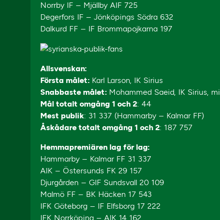
Norrby IF – Mjällby AIF 725
Degerfors IF – Jönköpings Södra 632
Dalkurd FF – IF Brommapojkarna 197
Allsvenskan:
Första målet:
Karl Larson, IK Sirius
Snabbaste målet
:
Mohammed Saeid, IK Sirius, mi
Mål totalt omgång 1 och 2
: 44
Mest publik
: 31 337 (Hammarby – Kalmar FF)
Åskådare totalt omgång 1 och 2
: 187 757
Hemmapremiären lag för lag:
Hammarby – Kalmar FF 31 337
AIK – Östersunds FK 29 157
Djurgården – GIF Sundsvall 20 109
Malmö FF – BK Häcken 17 543
IFK Göteborg – IF Elfsborg 17 222
IFK Norrköping – AIK 14 162