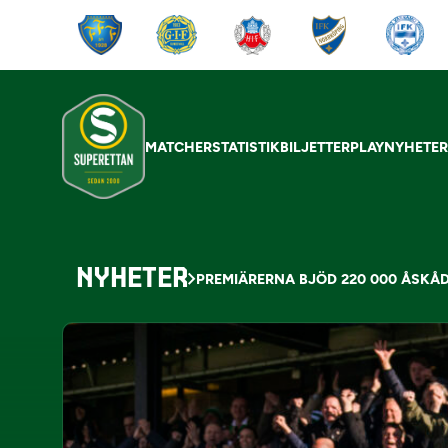
MATCHER
STATISTIK
BILJETTER
PLAY
NYHETE
NYHETER
PREMIÄRERNA BJÖD 220 000 ÅSKÅD