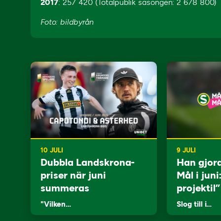
2017
: 257 420 (Totalpublik säsongen: 2 678 800)
Foto: bildbyrån
10 JULI
9 JULI
Dubbla Landskrona-
Han gjor
priser när juni
Mål i juni
summeras
projektil”
"Vilken…
Slog till i…