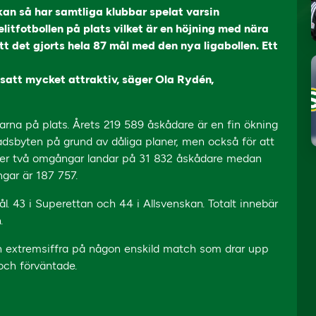
an så har samtliga klubbar spelat varsin
itfotbollen på plats vilket är en höjning med nära
 det gjorts hela 87 mål med den nya ligabollen. Ett
tsatt mycket attraktiv, säger Ola Rydén,
rna på plats. Årets 219 589 åskådare är en fin ökning
stadsbyten på grund av dåliga planer, men också för att
 efter två omgångar landar på 31 832 åskådare medan
gar är 187 757.
l. 43 i Superettan och 44 i Allsvenskan. Totalt innebär
.
en extremsiffra på någon enskild match som drar upp
a och förväntade.