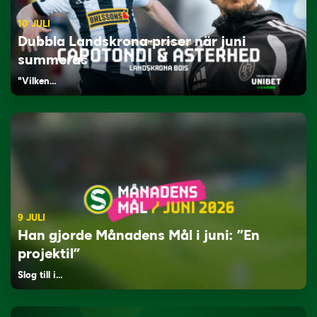
10 JULI
Dubbla Landskrona-priser när juni
summeras
"Vilken…
9 JULI
Han gjorde Månadens Mål i juni: ”En
projektil”
Slog till i…