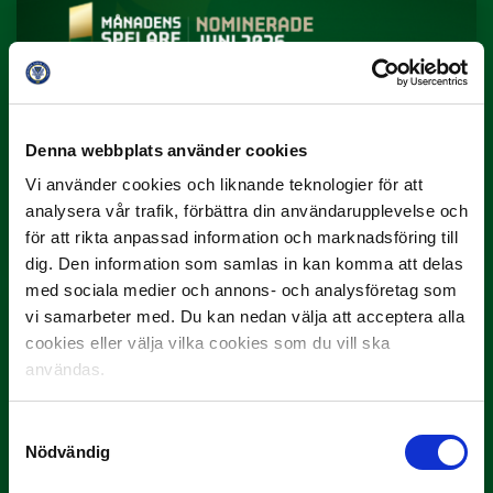
Denna webbplats använder cookies
3 JULI
Vi använder cookies och liknande teknologier för att
Rösta på Månadens Spelare i juni
analysera vår trafik, förbättra din användarupplevelse och
för att rikta anpassad information och marknadsföring till
Yttrar gör…
dig. Den information som samlas in kan komma att delas
med sociala medier och annons- och analysföretag som
vi samarbeter med. Du kan nedan välja att acceptera alla
cookies eller välja vilka cookies som du vill ska
användas.
Samtyckesval
Nödvändig
3 JULI