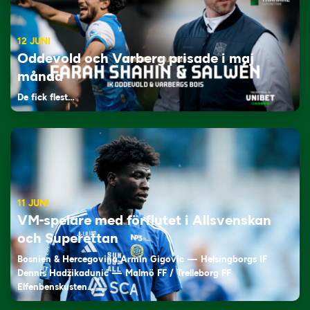
12 JUNI
Oddevold och Varberg prisade i maj
månad
De fick flest…
11 JUNI
VM-spelare med förflutet i Allsvenskan
och Superettan
Bosnien & Hercegovina Armin Gigovic — Helsingborgs IF
Dennis Hadžikadunić — Malmö FF / Trelleborg FF
Elfenbenskusten…