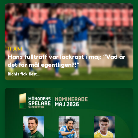
11 JUNI
Hans fullträff var läckrast i maj: “Vad är
det för mål egentligen?!”
Bichis fick flest…