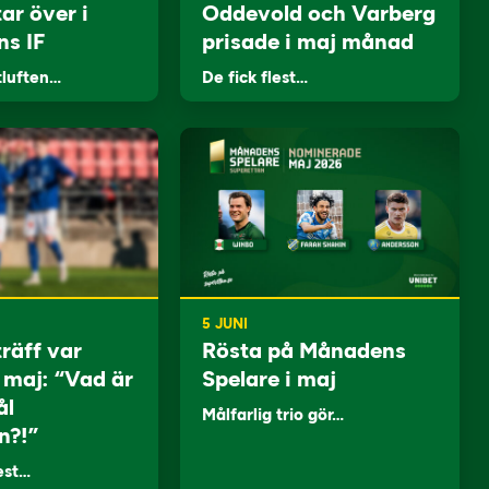
ar över i
Oddevold och Varberg
ns IF
prisade i maj månad
tluften…
De fick flest…
5 JUNI
träff var
Rösta på Månadens
i maj: “Vad är
Spelare i maj
ål
Målfarlig trio gör…
n?!”
lest…