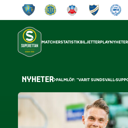
MATCHER
STATISTIK
BILJETTER
PLAY
NYHETE
NYHETER
PALMLÖF: ”VARIT SUNDSVALL-SUPP