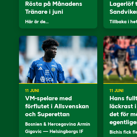
Rösta på Månadens
Lagerlöf t
Tränare i juni
Sandvike
Här är de…
Tillbaka i he
11 JUNI
11 JUNI
VM-spelare med
Hans full
förflutet i Allsvenskan
läckrast 
och Superettan
det för m
egentlige
Bosnien & Hercegovina Armin
Gigovic — Helsingborgs IF
Bichis fick f