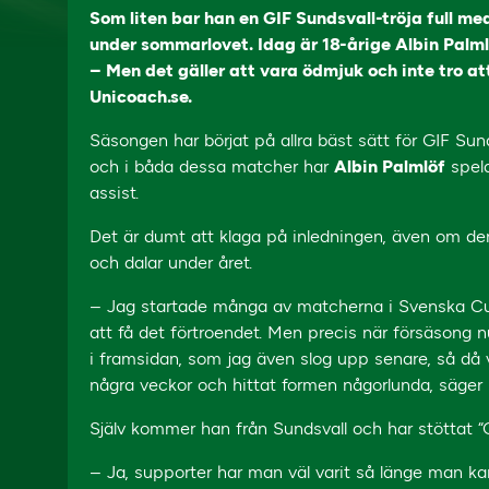
Som liten bar han en GIF Sundsvall-tröja full m
under sommarlovet. Idag är 18-årige Albin Palml
– Men det gäller att vara ödmjuk och inte tro at
Unicoach.se.
Säsongen har börjat på allra bäst sätt för GIF Sun
och i båda dessa matcher har
Albin Palmlöf
spela
assist.
Det är dumt att klaga på inledningen, även om den
och dalar under året.
– Jag startade många av matcherna i Svenska Cupen
att få det förtroendet. Men precis när försäsong 
i framsidan, som jag även slog upp senare, så då v
några veckor och hittat formen någorlunda, säger 
Själv kommer han från Sundsvall och har stöttat “
– Ja, supporter har man väl varit så länge man k