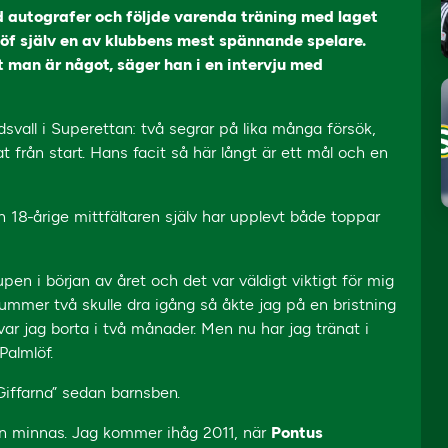
ed autografer och följde varenda träning med laget
öf själv en av klubbens mest spännande spelare.
t man är något, säger han i en intervju med
dsvall i Superettan: två segrar på lika många försök,
t från start. Hans facit så här långt är ett mål och en
 18-årige mittfältaren själv har upplevt både toppar
 i början av året och det var väldigt viktigt för mig
nummer två skulle dra igång så åkte jag på en bristning
ar jag borta i två månader. Men nu har jag tränat i
Palmlöf.
Giffarna” sedan barnsben.
an minnas. Jag kommer ihåg 2011, när
Pontus