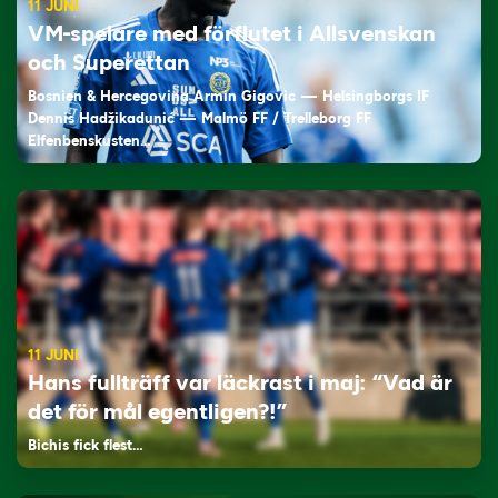
11 JUNI
VM-spelare med förflutet i Allsvenskan
och Superettan
Bosnien & Hercegovina Armin Gigovic — Helsingborgs IF
Dennis Hadžikadunić — Malmö FF / Trelleborg FF
Elfenbenskusten…
11 JUNI
Hans fullträff var läckrast i maj: “Vad är
det för mål egentligen?!”
Bichis fick flest…