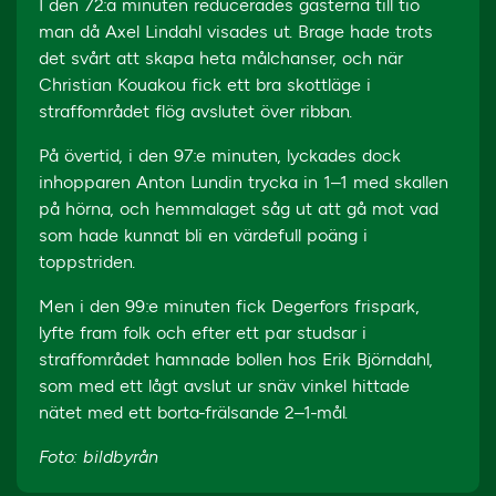
I den 72:a minuten reducerades gästerna till tio
man då Axel Lindahl visades ut. Brage hade trots
det svårt att skapa heta målchanser, och när
Christian Kouakou fick ett bra skottläge i
straffområdet flög avslutet över ribban.
På övertid, i den 97:e minuten, lyckades dock
inhopparen Anton Lundin trycka in 1–1 med skallen
på hörna, och hemmalaget såg ut att gå mot vad
som hade kunnat bli en värdefull poäng i
toppstriden.
Men i den 99:e minuten fick Degerfors frispark,
lyfte fram folk och efter ett par studsar i
straffområdet hamnade bollen hos Erik Björndahl,
som med ett lågt avslut ur snäv vinkel hittade
nätet med ett borta-frälsande 2–1-mål.
Foto: bildbyrån