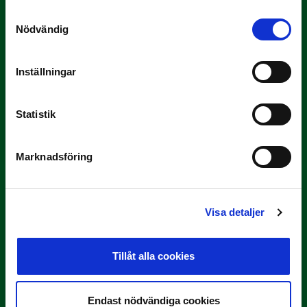
Samtyckesval
Nödvändig
Inställningar
3 JULI
Statistik
Rösta på Månadens Tränare i juni
Här är de…
Marknadsföring
Visa detaljer
Tillåt alla cookies
29 JUNI
Endast nödvändiga cookies
Lagerlöf tar över i Sandvikens IF