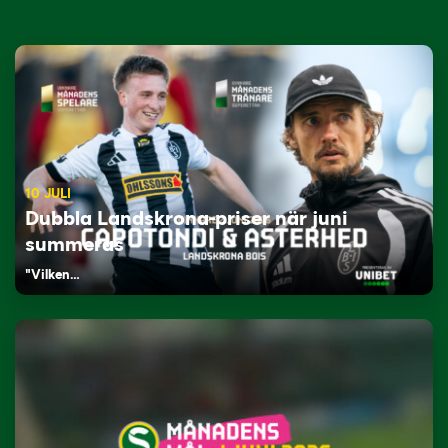
10 JULI
Dubbla Landskrona-priser när juni
summeras
"Vilken…