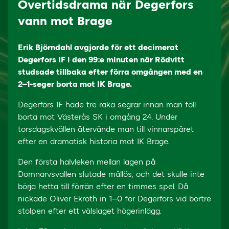
Övertidsdrama när Degerfors
vann mot Brage
Erik Björndahl avgjorde för ett decimerat
Degerfors IF i den 99:e minuten när Rödvitt
studsade tillbaka efter förra omgången med en
2–1-seger borta mot IK Brage.
Degerfors IF hade tre raka segrar innan man föll
borta mot Västerås SK i omgång 24. Under
torsdagskvällen återvände man till vinnarspåret
efter en dramatisk historia mot IK Brage.
Den första halvleken mellan lagen på
Domnarvsvallen slutade mållös, och det skulle inte
börja hetta till förrän efter en timmes spel. Då
nickade Oliver Ekroth in 1–0 för Degerfors vid bortre
stolpen efter ett välslaget högerinlägg.