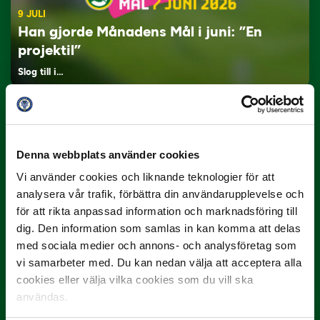
9 JULI
Han gjorde Månadens Mål i juni: ”En
projektil”
Slog till i…
Denna webbplats använder cookies
Vi använder cookies och liknande teknologier för att
analysera vår trafik, förbättra din användarupplevelse och
för att rikta anpassad information och marknadsföring till
dig. Den information som samlas in kan komma att delas
3 JULI
Rösta på Månadens Spelare i juni
med sociala medier och annons- och analysföretag som
vi samarbeter med. Du kan nedan välja att acceptera alla
Yttrar gör…
cookies eller välja vilka cookies som du vill ska
användas.