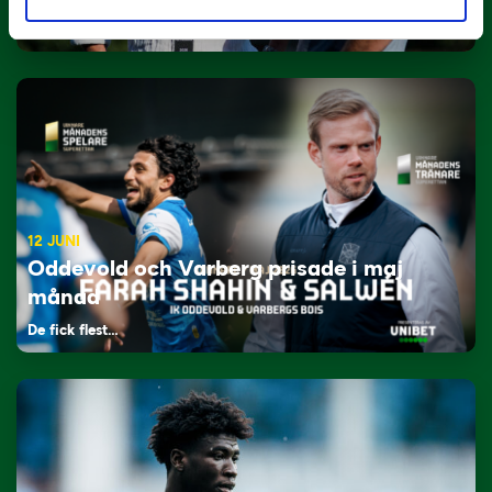
Tillbaka i hetluften…
12 JUNI
Oddevold och Varberg prisade i maj
månad
De fick flest…