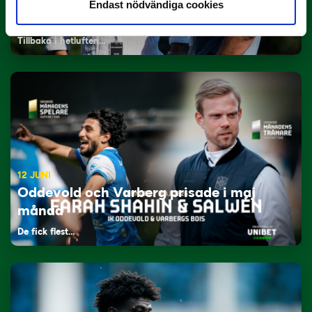
29 JUNI
Endast nödvändiga cookies
Lagerlöf tar över i Sandvikens IF
Tillbaka i hetluften…
12 JUNI
Oddevold och Varberg prisade i maj
månad
De fick flest…