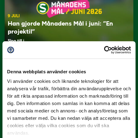
9 JULI
Han gjorde Månadens Mål i juni: ”En
projektil”
Slog till i…
Denna webbplats använder cookies
Vi använder cookies och liknande teknologier för att
analysera vår trafik, förbättra din användarupplevelse och
för att rikta anpassad information och marknadsföring till
dig. Den information som samlas in kan komma att delas
3 JULI
med sociala medier och annons- och analysföretag som
Rösta på Månadens Spelare i juni
vi samarbeter med. Du kan nedan välja att acceptera alla
cookies eller välja vilka cookies som du vill ska
Yttrar gör…
användas.