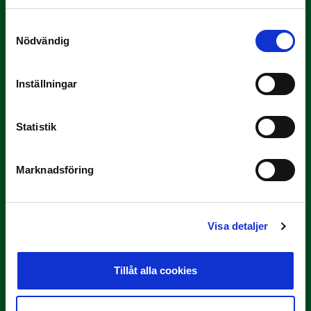
Samtyckesval
Nödvändig
Inställningar
3 JULI
Statistik
Rösta på Månadens Tränare i juni
Här är de…
Marknadsföring
Visa detaljer
Tillåt alla cookies