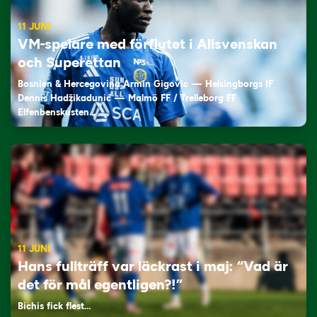
11 JUNI
VM-spelare med förflutet i Allsvenskan
och Superettan
Bosnien & Hercegovina Armin Gigovic — Helsingborgs IF
Dennis Hadžikadunić — Malmö FF / Trelleborg FF
Elfenbenskusten…
11 JUNI
Hans fullträff var läckrast i maj: “Vad är
det för mål egentligen?!”
Bichis fick flest…