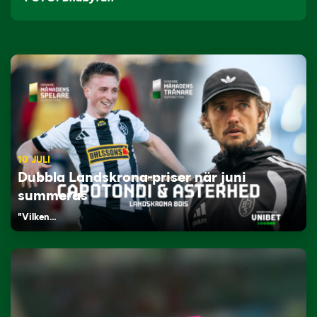
10 JULI
Dubbla Landskrona-priser när juni
summeras
"Vilken…