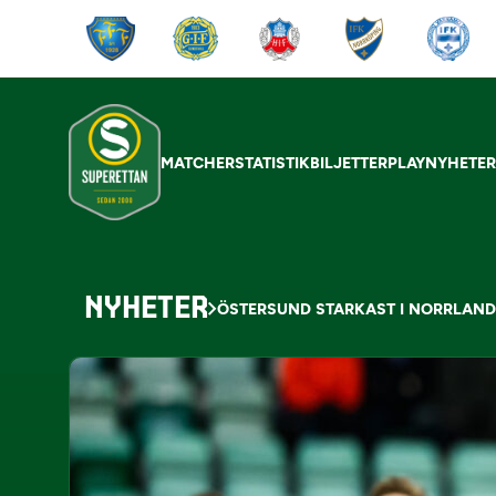
MATCHER
STATISTIK
BILJETTER
PLAY
NYHETE
NYHETER
ÖSTERSUND STARKAST I NORRLAN