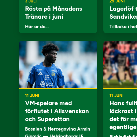
3 JULI
29 JUNI
Rösta på Månadens
Lagerlöf t
Tränare i juni
Sandvike
Här är de…
Tillbaka i he
11 JUNI
11 JUNI
VM-spelare med
Hans full
förflutet i Allsvenskan
läckrast 
och Superettan
det för m
egentlige
Bosnien & Hercegovina Armin
Gigovic — Helsingborgs IF