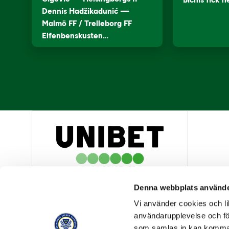
Bichis fick f
Dennis Hadžikadunić —
Malmö FF / Trelleborg FF
Elfenbenskusten…
HUVUDPARTNER
Denna webbplats använde
Vi använder cookies och lik
användarupplevelse och för
som samlas in kan komma 