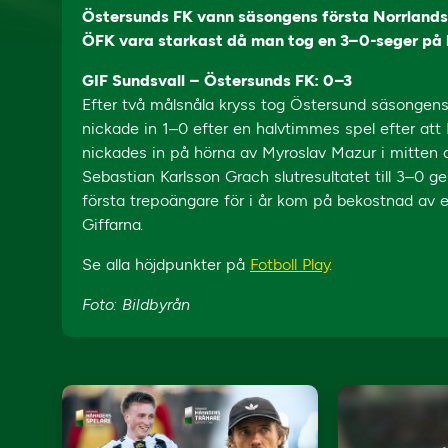
Östersunds FK vann säsongens första Norrlandsde
ÖFK vara starkast då man tog en 3–0-seger på 
GIF Sundsvall – Östersunds FK: 0–3
Efter två målsnåla kryss tog Östersund säsongens 
nickade in 1–0 efter en halvtimmes spel efter att 
nickades in på hörna av Myroslav Mazur i mitten a
Sebastian Karlsson Grach slutresultatet till 3–0 gen
första trepoängare för i år kom på bekostnad av e
Giffarna.
Se alla höjdpunkter på
Fotboll Play
.
Foto: Bildbyrån