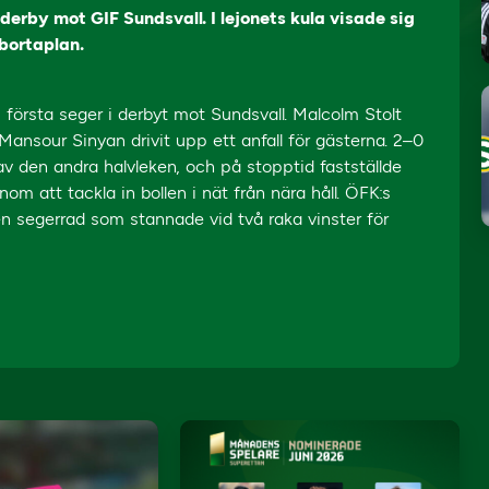
rby mot GIF Sundsvall. I lejonets kula visade sig
bortaplan.
första seger i derbyt mot Sundsvall. Malcolm Stolt
Mansour Sinyan drivit upp ett anfall för gästerna. 2–0
v den andra halvleken, och på stopptid fastställde
om att tackla in bollen i nät från nära håll. ÖFK:s
n segerrad som stannade vid två raka vinster för