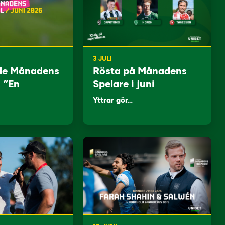
3 JULI
de Månadens
Rösta på Månadens
: ”En
Spelare i juni
Yttrar gör…