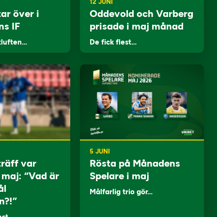
12 JUNI
ar över i
Oddevold och Varberg
ns IF
prisade i maj månad
tluften…
De fick flest…
5 JUNI
träff var
Rösta på Månadens
i maj: “Vad är
Spelare i maj
ål
Målfarlig trio gör…
n?!”