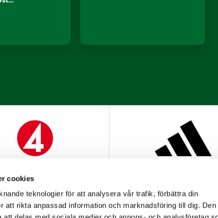
lest…
MEDIAPARTNER
OFFICIELL LEVERANTÖ
r cookies
nande teknologier för att analysera vår trafik, förbättra din
 att rikta anpassad information och marknadsföring till dig. Den
att delas med sociala medier och annons- och analysföretag s