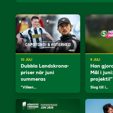
10 JULI
9 JULI
Dubbla Landskrona-
Han gjor
priser när juni
Mål i juni
summeras
projektil”
"Vilken…
Slog till i…