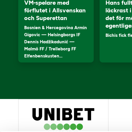
VM-spelare med
Hans full
förflutet i Allsvenskan
läckrast 
och Superettan
det för m
egentlige
Bosnien & Hercegovina Armin
Gigovic — Helsingborgs IF
Bichis fick f
Dennis Hadžikadunić —
Malmö FF / Trelleborg FF
Elfenbenskusten…