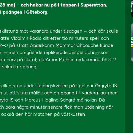
28 maj – och hakar nu på i toppen i Superettan.
å poängen i Göteborg.
skilstuna mot varandra under tisdagen – och där skulle
atte Vladimir Rodic dit efter tio minuters spel, och
 2–0 på straff. Abdelkarim Mammar Chaouche kunde
uten – men omgående replikerade Jesper Johansson
a nerv på slutet, då Amar Muhsin reducerade till 3–2
 säkra tre poöng.
ellen stod under tisdagskvällen på spel när Örgryte IS
ut att sluta mållös och en poäng till vardera lag, men
gryte IS och Marcus Haglind Sangré målnollan. Då
och bara några minuter senare fick man utdelning när
de också den här matchen på västkusten.