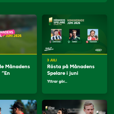
3 JULI
de Månadens
Rösta på Månadens
: ”En
Spelare i juni
Yttrar gör…