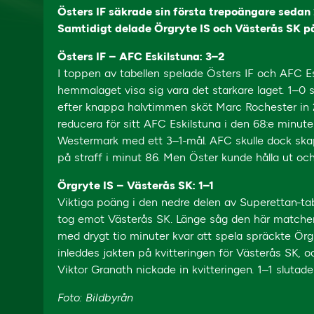
Östers IF säkrade sin första trepoängare sedan 
Samtidigt delade Örgryte IS och Västerås SK p
Östers IF – AFC Eskilstuna: 3–2
I toppen av tabellen spelade Östers IF och AFC E
hemmalaget visa sig vara det starkare laget. 1–0 s
efter knappa halvtimmen sköt Marc Rochester in
reducera för sitt AFC Eskilstuna i den 68:e min
Westermark med ett 3–1-mål. AFC skulle dock skap
på straff i minut 86. Men Öster kunde hålla ut och
Örgryte IS – Västerås SK: 1–1
Viktiga poäng i den nedre delen av Superettan-tab
tog emot Västerås SK. Länge såg den här matchen 
med drygt tio minuter kvar att spela spräckte Ör
inleddes jakten på kvitteringen för Västerås SK, 
Viktor Granath nickade in kvitteringen. 1–1 sluta
Foto: Bildbyrån