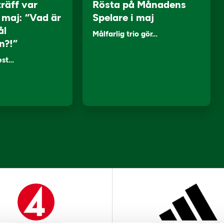
träff var
Rösta på Månadens
i maj: “Vad är
Spelare i maj
ål
Målfarlig trio gör…
n?!”
lest…