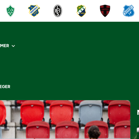
R
MER
SEGER