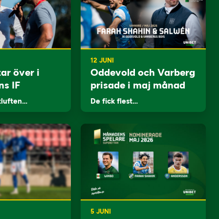
12 JUNI
ar över i
Oddevold och Varberg
ns IF
prisade i maj månad
tluften…
De fick flest…
5 JUNI