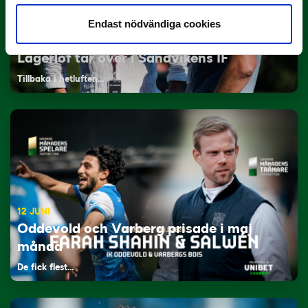
Endast nödvändiga cookies
29 JUNI
Lagerlöf tar över i Sandvikens IF
Tillbaka i hetluften…
12 JUNI
Oddevold och Varberg prisade i maj
månad
De fick flest…