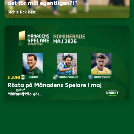
det för mål egentligen?!”
Bichis fick flest…
5 JUNI
Rösta på Månadens Spelare i maj
Målfarlig trio gör…