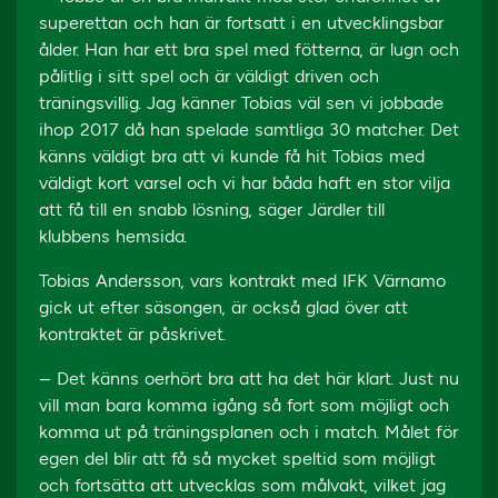
superettan och han är fortsatt i en utvecklingsbar
ålder. Han har ett bra spel med fötterna, är lugn och
pålitlig i sitt spel och är väldigt driven och
träningsvillig. Jag känner Tobias väl sen vi jobbade
ihop 2017 då han spelade samtliga 30 matcher. Det
känns väldigt bra att vi kunde få hit Tobias med
väldigt kort varsel och vi har båda haft en stor vilja
att få till en snabb lösning, säger Järdler till
klubbens hemsida.
Tobias Andersson, vars kontrakt med IFK Värnamo
gick ut efter säsongen, är också glad över att
kontraktet är påskrivet.
– Det känns oerhört bra att ha det här klart. Just nu
vill man bara komma igång så fort som möjligt och
komma ut på träningsplanen och i match. Målet för
egen del blir att få så mycket speltid som möjligt
och fortsätta att utvecklas som målvakt, vilket jag