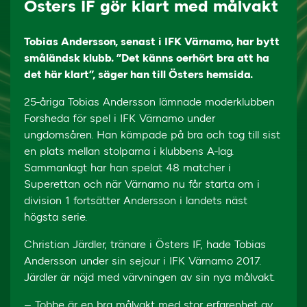
Östers IF gör klart med målvakt
Tobias Andersson, senast i IFK Värnamo, har bytt
småländsk klubb. ”Det känns oerhört bra att ha
det här klart”, säger han till Östers hemsida.
25-åriga Tobias Andersson lämnade moderklubben
Forsheda för spel i IFK Värnamo under
ungdomsåren. Han kämpade på bra och tog till sist
en plats mellan stolparna i klubbens A-lag.
Sammanlagt har han spelat 48 matcher i
Superettan och när Värnamo nu får starta om i
division 1 fortsätter Andersson i landets näst
högsta serie.
Christian Järdler, tränare i Östers IF, hade Tobias
Andersson under sin sejour i IFK Värnamo 2017.
Järdler är nöjd med värvningen av sin nya målvakt.
– Tobbe är en bra målvakt med stor erfarenhet av