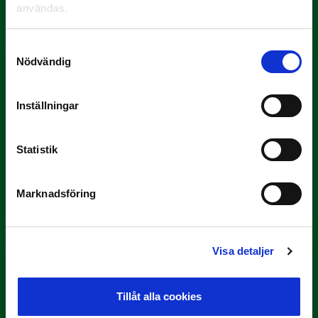
användas.
Yttrar gör…
Samtyckesval
Nödvändig
Inställningar
Statistik
3 JULI
Rösta på Månadens Tränare i juni
Marknadsföring
Här är de…
Visa detaljer
Tillåt alla cookies