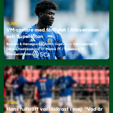
11 JUNI
VM-spelare med förflutet i Allsvenskan
och Superettan
Bosnien & Hercegovina Armin Gigovic — Helsingborgs IF
Dennis Hadžikadunić — Malmö FF / Trelleborg FF
Elfenbenskusten…
11 JUNI
Hans fullträff var läckrast i maj: “Vad är