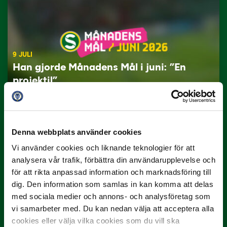
9 JULI
Han gjorde Månadens Mål i juni: ”En
projektil”
Slog till i…
Denna webbplats använder cookies
Vi använder cookies och liknande teknologier för att
analysera vår trafik, förbättra din användarupplevelse och
för att rikta anpassad information och marknadsföring till
dig. Den information som samlas in kan komma att delas
med sociala medier och annons- och analysföretag som
3 JULI
vi samarbeter med. Du kan nedan välja att acceptera alla
Rösta på Månadens Spelare i juni
cookies eller välja vilka cookies som du vill ska