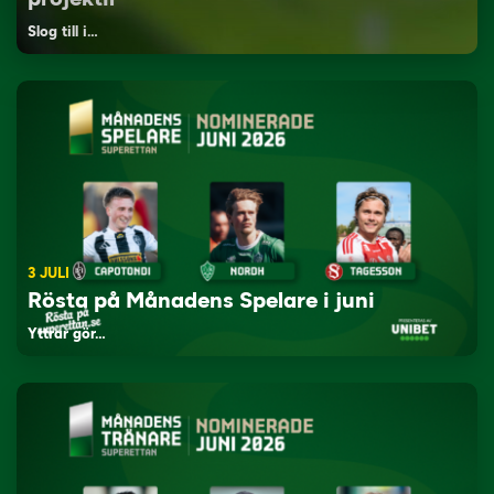
Slog till i…
3 JULI
Rösta på Månadens Spelare i juni
Yttrar gör…