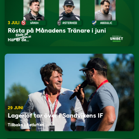
3 JULI
Rösta på Månadens Tränare i juni
Här är de…
29 JUNI
Lagerlöf tar över i Sandvikens IF
Tillbaka i hetluften…