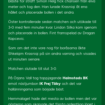
blåste för straff. Simon Helg fick chansen från elva
meter och tog den. Han lurade Krasniqi åt ena
hållet och placerade bollen i det andra.
Öster kontrollerade sedan matchen och utökade till
3-0 med fem minuter kvar. Liridon Silka kom igenom
och placerade in bollen. Fint framspelad av Dragan
Kapcevic.
Som om det inte vore nog för boråsarna åkte
Shkelqim Krasniqi på sin andra varning och visades
ut minuten senare.
Matchen slutade till slut 3-0.
På Örjans Vall tog toppjagande
Halmstads BK
emot nästjumbon
IK Frej Täby
och det var
hallänningarna som började bäst.
Hemmalaget hade det mesta av bollen men det var
gästerna som skapade det första ordentliga läget i