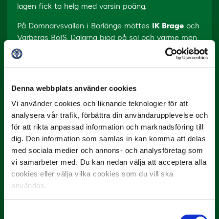
lagen fick ta helg med varsin poäng.
På Domnarvsvallen i Borlänge möttes
IK Brage
och
Varbergs BoIS. Dalarna bjöd på sol och värme men
en match som till stor del stördes av mycket
avblåsningar och spelstopp.
Matchens enda mål kom i den 70 minuten när
Denna webbplats använder cookies
Marcus Astvald gjorde 1-0 till Brage efter en
Vi använder cookies och liknande teknologier för att
passning från Robbin Sellin. Astvalds andra mål för
analysera vår trafik, förbättra din användarupplevelse och
säsongen.
för att rikta anpassad information och marknadsföring till
Segern innebär att Brage ligger på sjunde plats i
dig. Den information som samlas in kan komma att delas
tabellen. Varberg ligger på negativ kvalplats med
med sociala medier och annons- och analysföretag som
sina tio poäng.
vi samarbeter med. Du kan nedan välja att acceptera alla
cookies eller välja vilka cookies som du vill ska
användas.
Samtyckesval