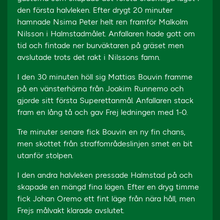
den första halvleken. Efter drygt 20 minuter
hamnade Nsima Peter helt ren framför Malkolm
Nilsson i Halmstadmålet. Anfallaren hade gott om
tid och fintade ner burväktaren på gräset men
avslutade trots det rakt i Nilssons famn.
I den 30 minuten höll sig Mattias Bouvin framme
på en vänsterhörna från Joakim Runnemo och
gjorde sitt första Superettanmål. Anfallaren stack
fram en lång tå och gav Frej ledningen med 1-0.
Tre minuter senare fick Bouvin en ny fin chans,
men skottet från straffområdeslinjen smet en bit
utanför stolpen.
I den andra halvleken pressade Halmstad på och
skapade en mängd fina lägen. Efter en dryg timme
fick Johan Oremo ett fint läge från nära håll, men
Frejs målvakt klarade avslutet.