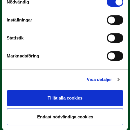
Nödvändig
Inställningar
10 JULI
Statistik
Dubbla Landskrona-priser när juni
summeras
Marknadsföring
"Vilken…
Visa detaljer
Tillåt alla cookies
9 JULI
Endast nödvändiga cookies
Han gjorde Månadens Mål i juni: ”En
projektil”