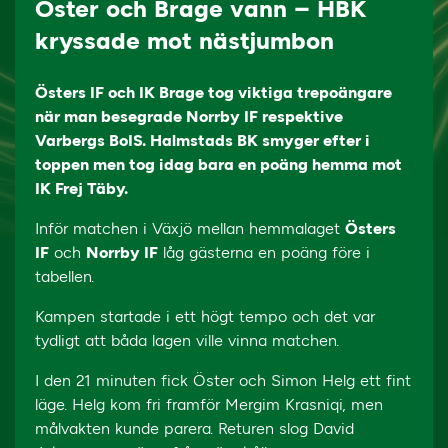
Öster och Brage vann – HBK
kryssade mot nästjumbon
Östers IF och IK Brage tog viktiga trepoängare
när man besegrade Norrby IF respektive
Varbergs BoIS. Halmstads BK smyger efter i
toppen men tog idag bara en poäng hemma mot
IK Frej Täby.
Inför matchen i Växjö mellan hemmalaget
Östers
IF
och
Norrby IF
låg gästerna en poäng före i
tabellen.
Kampen startade i ett högt tempo och det var
tydligt att båda lagen ville vinna matchen.
I den 21 minuten fick Öster och Simon Helg ett fint
läge. Helg kom fri framför Mergim Krasniqi, men
målvakten kunde parera. Returen slog David