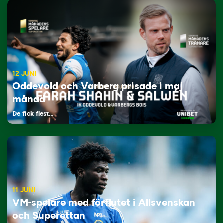
12 JUNI
Oddevold och Varberg prisade i maj
månad
De fick flest…
11 JUNI
VM-spelare med förflutet i Allsvenskan
och Superettan