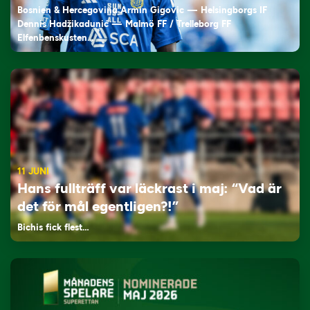
Bosnien & Hercegovina Armin Gigovic — Helsingborgs IF
Dennis Hadžikadunić — Malmö FF / Trelleborg FF
Elfenbenskusten…
11 JUNI
Hans fullträff var läckrast i maj: “Vad är
det för mål egentligen?!”
Bichis fick flest…