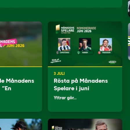
3 JULI
de Månadens
Rösta på Månadens
: ”En
Spelare i juni
Yttrar gör…