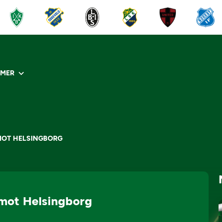
R
MER
MOT HELSINGBORG
mot Helsingborg