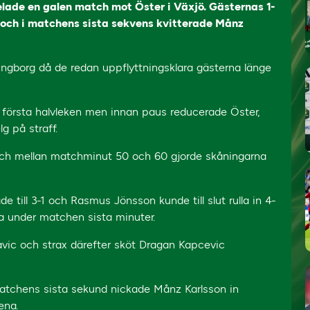
elade en galen match mot Öster i Växjö. Gästernas 1-
a och i matchens sista sekvens kvitterade Månz
ngborg då de redan uppflyttningsklara gästerna länge
 första halvleken men innan paus reducerade Öster,
g på straff.
 och mellan matchminut 50 och 60 gjorde skåningarna
 till 3-1 och Rasmus Jönsson kunde till slut rulla in 4-
ka under matchen sista minuter.
vic och strax därefter sköt Dragan Kapcevic
matchens sista sekund nickade Månz Karlsson in
ena.