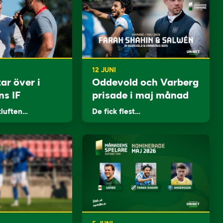
12 JUNI
ar över i
Oddevold och Varberg
ns IF
prisade i maj månad
tluften…
De fick flest…