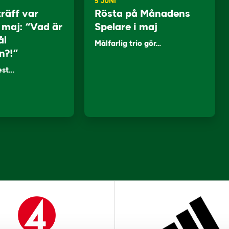
5 JUNI
träff var
Rösta på Månadens
i maj: “Vad är
Spelare i maj
ål
Målfarlig trio gör…
n?!”
lest…