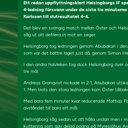
Ett redan uppflyttningsklart Helsingborgs IF sp
4-ledning försvann under de sista tio minutern
Karlsson till slutresultatet 4-4.
Det blev en svängig match mellan Öster och Helsi
såg ut att defilera in mot en seger.
Helsingborg tog ledningen genom Abubakari i den
som var det bättre laget just då, genom Simon Hel
I den andra halvleken tog dock Helsingborg över
tre mål.
Andreas Granqvist nickade in 2-1, Abubakari utökade
1. Men trots den stora ledningen kom Öster tillba
Med bara fem minuter kvar reducerade Mattias Pa
avståndet till bara ett mål.
Helsingborg såg sedan ut att hålla undan men i 
kvittering som gav delad poäng på Myresjöhus Ar