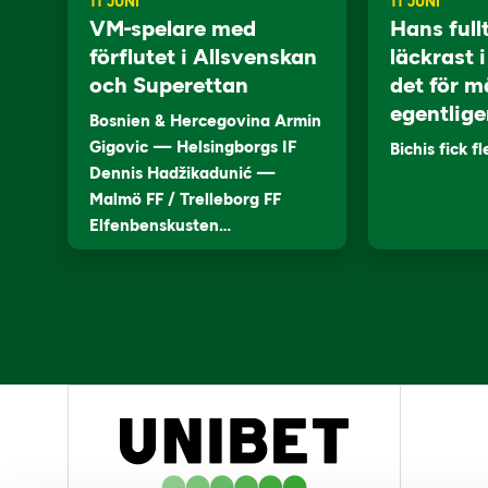
11 JUNI
11 JUNI
VM-spelare med
Hans full
förflutet i Allsvenskan
läckrast 
och Superettan
det för m
egentlige
Bosnien & Hercegovina Armin
Gigovic — Helsingborgs IF
Bichis fick f
Dennis Hadžikadunić —
Malmö FF / Trelleborg FF
Elfenbenskusten…