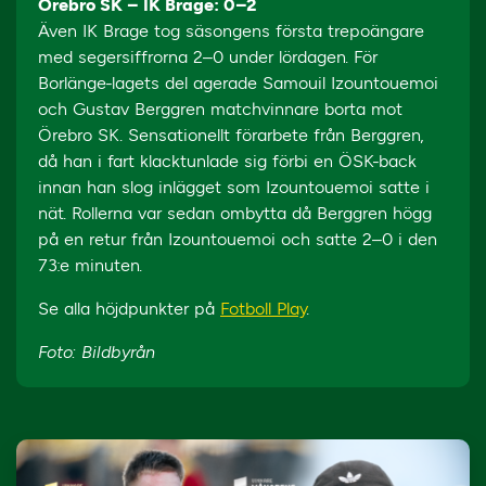
Örebro SK – IK Brage: 0–2
Även IK Brage tog säsongens första trepoängare
med segersiffrorna 2–0 under lördagen. För
Borlänge-lagets del agerade Samouil Izountouemoi
och Gustav Berggren matchvinnare borta mot
Örebro SK. Sensationellt förarbete från Berggren,
då han i fart klacktunlade sig förbi en ÖSK-back
innan han slog inlägget som Izountouemoi satte i
nät. Rollerna var sedan ombytta då Berggren högg
på en retur från Izountouemoi och satte 2–0 i den
73:e minuten.
Se alla höjdpunkter på
Fotboll Play
.
Foto: Bildbyrån