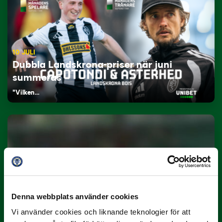
10 JULI
Dubbla Landskrona-priser när juni
summeras
"Vilken…
9 JULI
Denna webbplats använder cookies
Han gjorde Månadens Mål i juni: ”En
projektil”
Vi använder cookies och liknande teknologier för att