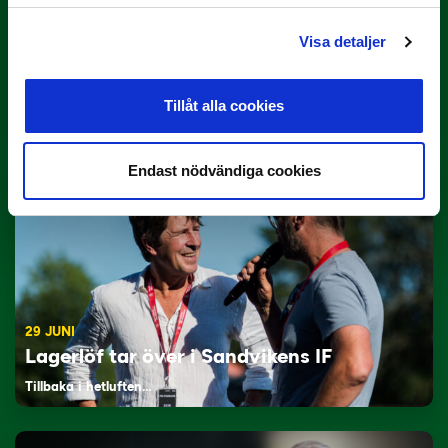
Visa detaljer
3 JULI
Rösta på Månadens Tränare i juni
Tillåt alla cookies
Här är de…
Endast nödvändiga cookies
29 JUNI
Lagerlöf tar över i Sandvikens IF
Tillbaka i hetluften…