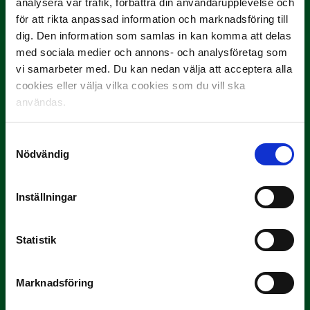
analysera vår trafik, förbättra din användarupplevelse och
Slog till i…
för att rikta anpassad information och marknadsföring till
dig. Den information som samlas in kan komma att delas
med sociala medier och annons- och analysföretag som
vi samarbeter med. Du kan nedan välja att acceptera alla
cookies eller välja vilka cookies som du vill ska
användas.
Samtyckesval
Nödvändig
3 JULI
Rösta på Månadens Spelare i juni
Inställningar
Yttrar gör…
Statistik
Marknadsföring