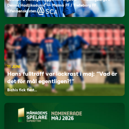
Dennis Hadžikadunić — Malmö FF / Trelleborg FF
Elfenbenskusten…
11 JUNI
Hans fullträff var läckrast i maj: “Vad är
det för mål egentligen?!”
Bichis fick flest…