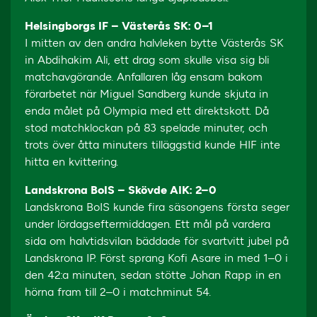
Helsingborgs IF – Västerås SK: 0–1
I mitten av den andra halvleken bytte Västerås SK
in Abdihakim Ali, ett drag som skulle visa sig bli
matchavgörande. Anfallaren låg ensam bakom
förarbetet när Miguel Sandberg kunde skjuta in
enda målet på Olympia med ett direktskott. Då
stod matchklockan på 83 spelade minuter, och
trots över åtta minuters tilläggstid kunde HIF inte
hitta en kvittering.
Landskrona BoIS – Skövde AIK: 2–0
Landskrona BoIS kunde fira säsongens första seger
under lördagseftermiddagen. Ett mål på vardera
sida om halvtidsvilan bäddade för svartvitt jubel på
Landskrona IP. Först sprang Kofi Asare in med 1–0 i
den 42:a minuten, sedan stötte Johan Rapp in en
hörna fram till 2–0 i matchminut 54.