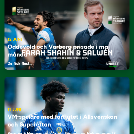
12 JUNI
Oddevold och Varberg prisade i maj
månad
De fick flest…
11 JUNI
VM-spelare med förflutet i Allsvenskan
och Superettan
Bosnien & Hercegovina Armin Gigovic — Helsingborgs IF