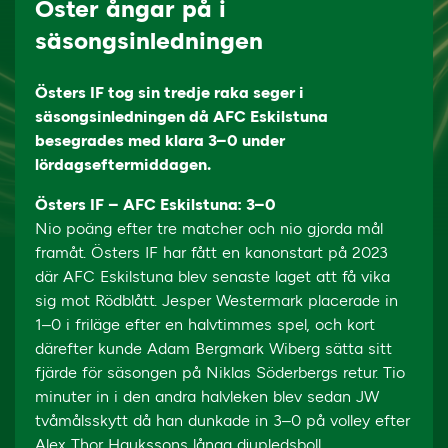
Öster ångar på i
säsongsinledningen
Östers IF tog sin tredje raka seger i
säsongsinledningen då AFC Eskilstuna
besegrades med klara 3–0 under
lördagseftermiddagen.
Östers IF – AFC Eskilstuna: 3–0
Nio poäng efter tre matcher och nio gjorda mål
framåt. Östers IF har fått en kanonstart på 2023
där AFC Eskilstuna blev senaste laget att få vika
sig mot Rödblått. Jesper Westermark placerade in
1–0 i friläge efter en halvtimmes spel, och kort
därefter kunde Adam Bergmark Wiberg sätta sitt
fjärde för säsongen på Niklas Söderbergs retur. Tio
minuter in i den andra halvleken blev sedan JW
tvåmålsskytt då han dunkade in 3–0 på volley efter
Alex Thor Haukssons långa djupledsboll.