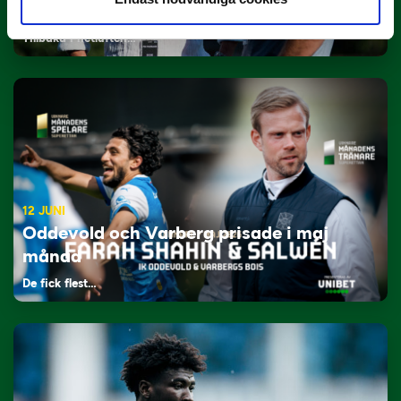
Lagerlöf tar över i Sandvikens IF
Tillbaka i hetluften…
12 JUNI
Oddevold och Varberg prisade i maj
månad
De fick flest…