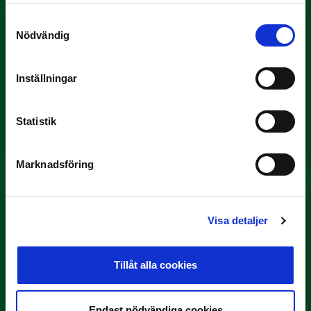
Samtyckesval
Nödvändig
Inställningar
3 JULI
Statistik
Rösta på Månadens Tränare i juni
Här är de…
Marknadsföring
Visa detaljer
Tillåt alla cookies
29 JUNI
Endast nödvändiga cookies