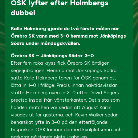
ÖSK lyfter efter Holmbergs
dubbel
Kalle Holmberg gjorde de två första målen när
Örebro SK vann med 3–0 hemma mot Jönköpings
Södra under måndagskvällen.
Örebro SK – Jönköpings Södra: 3–0
Efter fem raka kryss fick Örebro SK äntligen
segerjubla igen. Hemma mot Jönköpings Södra
satte Kalle Holmberg tonen för ÖSK genom att
lätta in 1–0 i friläge. Precis innan halvtidsvisslan
stötte Holmberg även in 2–0 efter David Segers
precisa inspel från vänsterkanten. Det sista som
hände i matchen var sedan att August Karlin
visades ut för gästerna, och Kevin Walker sedan
behärskat lyfte in 3–0 på den efterföljande
frisparken. ÖSK lämnar därmed kvalplatserna och
parkerar på tionde plats i tabellen.