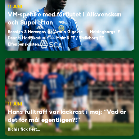
11 JUNI
VM-spelare med förflutet i Allsvenskan
och Superettan
Bosnien & Hercegovina Armin Gigovic — Helsingborgs IF
Dennis Hadžikadunić — Malmö FF / Trelleborg FF
Elfenbenskusten…
11 JUNI
Hans fullträff var läckrast i maj: “Vad är
det för mål egentligen?!”
Bichis fick flest…