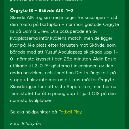
Örgryte IS – Skövde AIK: 1–2
Skövde AIK tog sin tredje seger för säsongen – och
den första på bortaplan – när man gästade Örgryte
IS på Gamla Ullevi. ÖIS ockuperade en av
kvalplatserna inför kvällens match, men de ligger
kvar på 14:e plats efter förlusten mot Skövde, som
började med att Yusuf Abdulazeez skickade upp 1–
0 i närmsta krysset i den 26:e minuten. Aldin Basic
utökade till 2–0-för gästerna i inledningen av den
andra halvleken, och Jonathan Drotts långskott på
stopptid blev inte mer än ett tröstmål för Örgryte.
Skövdeligger fortsatt sist i Superettan, men har nu
fem istället för åtta poäng upp till just ÖIS på den
närmsta kvalplatsen.
Se alla höjdpunkter på
Fotboll Play
.
Foto: Bildbyrån