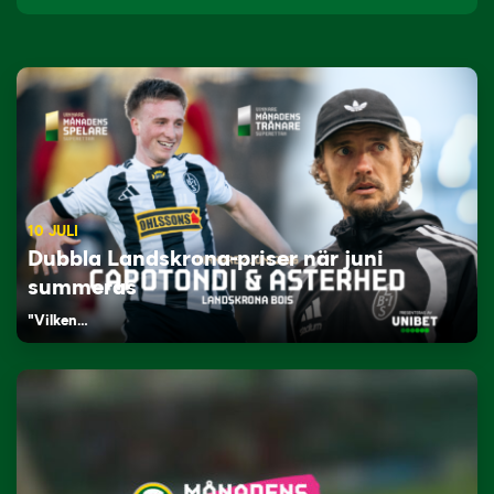
10 JULI
Dubbla Landskrona-priser när juni
summeras
"Vilken…