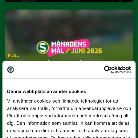
9 JULI
Han gjorde Månadens Mål i juni: ”En
projektil”
Slog till i…
Denna webbplats använder cookies
Vi använder cookies och liknande teknologier för att
analysera vår trafik, förbättra din användarupplevelse och
för att rikta anpassad information och marknadsföring till
dig. Den information som samlas in kan komma att delas
med sociala medier och annons- och analysföretag som
vi samarbeter med. Du kan nedan välja att acceptera alla