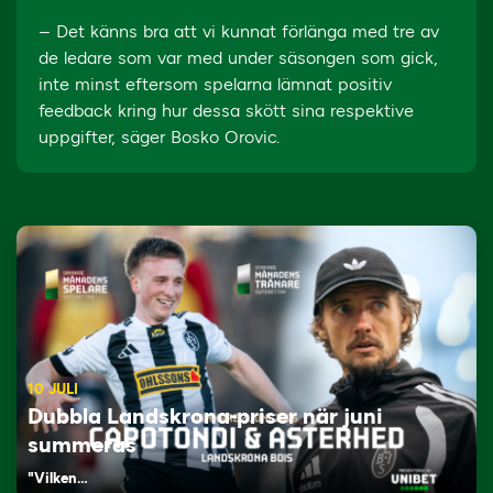
– Det känns bra att vi kunnat förlänga med tre av
de ledare som var med under säsongen som gick,
inte minst eftersom spelarna lämnat positiv
feedback kring hur dessa skött sina respektive
uppgifter, säger Bosko Orovic.
10 JULI
Dubbla Landskrona-priser när juni
summeras
"Vilken…