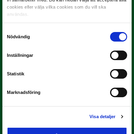
cookies eller välja vilka cookies som du vill ska
3 JULI
användas.
Rösta på Månadens Spelare i juni
Yttrar gör…
Samtyckesval
Nödvändig
Inställningar
Statistik
3 JULI
Marknadsföring
Rösta på Månadens Tränare i juni
Här är de…
Visa detaljer