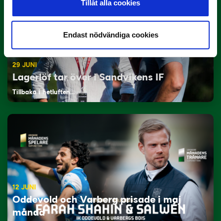
Tillåt alla cookies
Endast nödvändiga cookies
29 JUNI
Lagerlöf tar över i Sandvikens IF
Tillbaka i hetluften…
12 JUNI
Oddevold och Varberg prisade i maj
månad