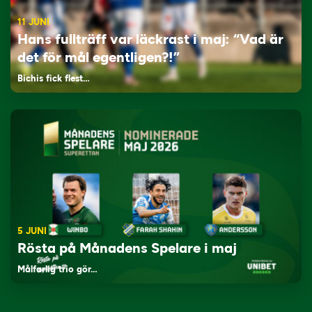
11 JUNI
Hans fullträff var läckrast i maj: “Vad är
det för mål egentligen?!”
Bichis fick flest…
5 JUNI
Rösta på Månadens Spelare i maj
Målfarlig trio gör…