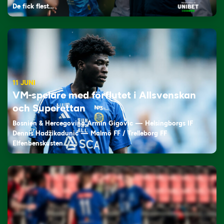
De fick flest…
11 JUNI
VM-spelare med förflutet i Allsvenskan
och Superettan
Bosnien & Hercegovina Armin Gigovic — Helsingborgs IF
Dennis Hadžikadunić — Malmö FF / Trelleborg FF
Elfenbenskusten…