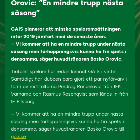
Orovic: ”En mindre trupp nästa
säsong”
GAIS planerar att minska spelaromsättningen
inför 2019 jämfört med de senaste åren.
– Vi kommer att ha en mindre trupp under nästa
säsong men förhoppningsvis kunna ha fin spets i
densamma, säger huvudtränaren Bosko Orovic.
Tiotalet spelare har redan lämnat GAIS i vinter.
Samtidigt har klubben bara gjort ett par nyförvärv i
form av mittfältarna Predrag Randelovic från IFK
Värnamo och Rasmus Rosenqvist som lånas in från
IF Elfsborg.
– Vi kommer att ha en mindre trupp under nästa
säsong men förhoppningsvis kunna ha fin spets i
densamma, säger huvudtränaren Bosko Orovic till
gais.se
.