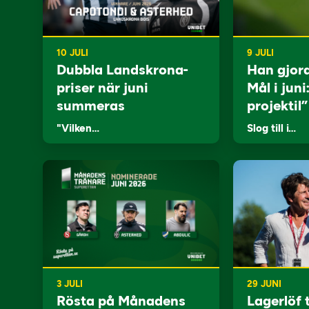
10 JULI
9 JULI
Dubbla Landskrona-
Han gjor
priser när juni
Mål i juni
summeras
projektil”
"Vilken…
Slog till i…
3 JULI
29 JUNI
Rösta på Månadens
Lagerlöf t