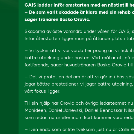
GAIS laddar inför omstarten med en nästintill hel
– De som varit skadade är klara med sin rehab o
säger tränaren Bosko Orovic.
Skadorna avlöste varandra under våren för GAIS, 
Inför återstarten ligger man på åttonde plats i tab
– Vi tycker att vi var värda fler poäng än vi fick 
bättre utdelning under hösten. Vårt mål är att nå et
fortfarande, säger huvudtränaren Bosko Orovic till
– Det vi pratat en del om är att vi går in i höstsä
jagar bättre prestationer, vi jagar bättre utdelning
vårt fokus ligger.
Till sin hjälp har Orovic och övriga ledarteamet nu e
Mohideen, Daniel Janevski, Daniel Bennassar Nil
som redan nu är eller inom kort kommer vara redo 
– Den enda som är lite tveksam just nu är Calle W