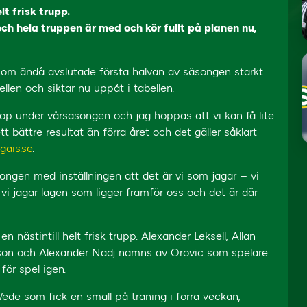
t frisk trupp.
ch hela truppen är med och kör fullt på planen nu,
som ändå avslutade första halvan av säsongen starkt.
ellen och siktar nu uppåt i tabellen.
ihop under vårsäsongen och jag hoppas att vi kan få lite
t bättre resultat än förra året och det gäller såklart
gais.se
.
songen med inställningen att det är vi som jagar – vi
, vi jagar lagen som ligger framför oss och det är där
n nästintill helt frisk trupp. Alexander Leksell, Allan
sson och Alexander Nadj nämns av Orovic som spelare
för spel igen.
ede som fick en smäll på träning i förra veckan,