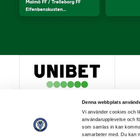
Malmö FF / Trelleborg FF
Elfenbenskusten…
HUVUDPARTNER
Denna webbplats använde
Vi använder cookies och lik
användarupplevelse och för
som samlas in kan komma 
samarbeter med. Du kan ned
OFFICIELL LEVERANTÖR