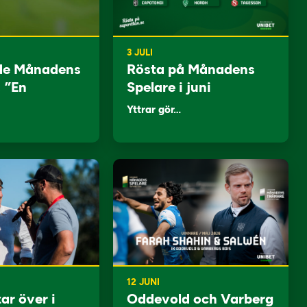
3 JULI
de Månadens
Rösta på Månadens
: ”En
Spelare i juni
Yttrar gör…
12 JUNI
ar över i
Oddevold och Varberg