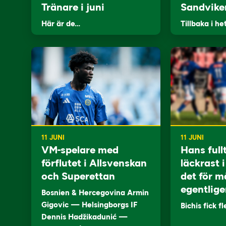
Tränare i juni
Sandvike
Här är de…
Tillbaka i he
11 JUNI
11 JUNI
VM-spelare med
Hans full
förflutet i Allsvenskan
läckrast 
och Superettan
det för m
egentlige
Bosnien & Hercegovina Armin
Gigovic — Helsingborgs IF
Bichis fick f
Dennis Hadžikadunić —