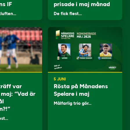
ns IF
prisade i maj månad
tluften…
De fick flest…
5 JUNI
träff var
Rösta på Månadens
i maj: “Vad är
Spelare i maj
ål
Målfarlig trio gör…
n?!”
lest…