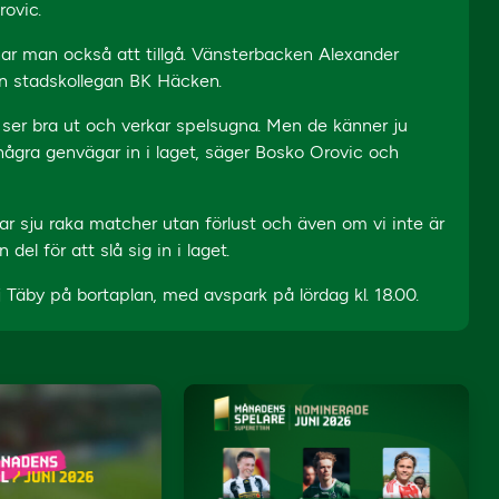
rovic.
har man också att tillgå. Vänsterbacken Alexander
ån stadskollegan BK Häcken.
ser bra ut och verkar spelsugna. Men de känner ju
några genvägar in i laget, säger Bosko Orovic och
r sju raka matcher utan förlust och även om vi inte är
el för att slå sig in i laget.
j Täby på bortaplan, med avspark på lördag kl. 18.00.