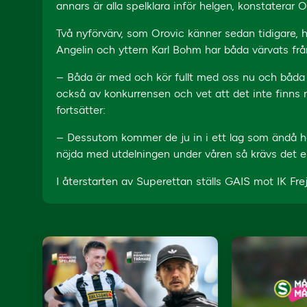
annars är alla spelklara inför helgen, konstaterar O
Två nyförvärv, som Orovic känner sedan tidigare, 
Angelin och yttern Karl Bohm har båda värvats fr
– Båda är med och kör fullt med oss nu och båda 
också av konkurrensen och vet att det inte finns 
fortsätter:
– Dessutom kommer de ju in i ett lag som ändå ha
nöjda med utdelningen under våren så krävs det en d
I återstarten av Superettan ställs GAIS mot IK Fre