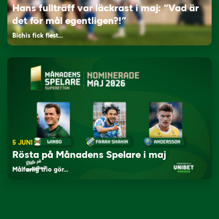
Hans fullträff var läckrast i maj: “Vad är
det för mål egentligen?!”
Bichis fick flest…
5 JUNI
Rösta på Månadens Spelare i maj
Målfarlig trio gör…