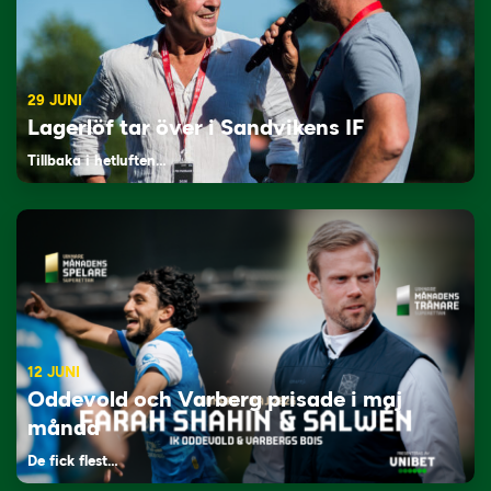
29 JUNI
Lagerlöf tar över i Sandvikens IF
Tillbaka i hetluften…
12 JUNI
Oddevold och Varberg prisade i maj
månad
De fick flest…