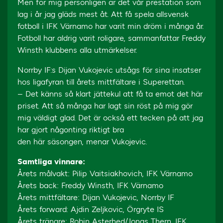
Men för mig personligen är det vår prestation som
lag i år jag gläds mest åt. Att få spela allsvensk
fotboll i IFK Värnamo har varit min dröm i många år.
Fotboll har aldrig varit roligare, sammanfattar Freddy
Winsth klubbens alla utmärkelser.
Norrby IF:s Dijan Vukojevic utsågs för sina insatser
hos ligafyran till årets mittfältare i Superettan.
– Det känns så klart jättekul att få ta emot det här
priset. Att så många har lagt sin röst på mig gör
mig väldigt glad. Det är också ett tecken på att jag
har gjort någonting riktigt bra
den här säsongen, menar Vukojevic.
Samtliga vinnare:
Årets målvakt: Pilip Vaitsiakhovich, IFK Värnamo
Årets back: Freddy Winsth, IFK Värnamo
Årets mittfältare: Dijan Vukojevic, Norrby IF
Årets forward: Ajdin Zeljkovic, Örgryte IS
Årets tränare: Robin Asterhed/Jonas Thern, IFK