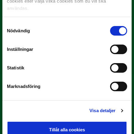
cookies eller välja vilka cookies som du vill ska
användas.
Samtyckesval
Nödvändig
9 JULI
Han gjorde Månadens Mål i juni: ”En
Inställningar
projektil”
Slog till i…
Statistik
Marknadsföring
Visa detaljer
Tillåt alla cookies
3 JULI