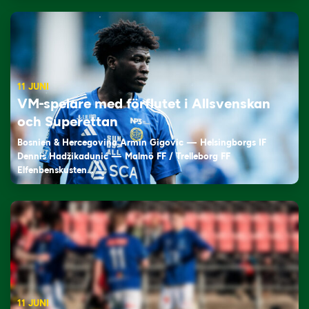
11 JUNI
VM-spelare med förflutet i Allsvenskan
och Superettan
Bosnien & Hercegovina Armin Gigovic — Helsingborgs IF
Dennis Hadžikadunić — Malmö FF / Trelleborg FF
Elfenbenskusten…
11 JUNI