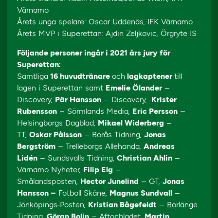
Värnamo
Årets unga spelare: Oscar Uddenäs, IFK Värnamo
Årets MVP i Superettan: Ajdin Zeljkovic, Örgryte IS
Följande personer ingår i 2021 års jury för
Superettan:
Samtliga
16 huvudtränare
och
lagkaptener
till
lagen i Superettan samt
Emelie Ölander
–
Discovery,
Pär Hansson
– Discovery,
Krister
Rubensson
– Sörmlands Media,
Eric Persson
–
Helsingborgs Dagblad,
Mikael Widerberg
–
TT,
Oskar Pålsson
– Borås Tidning,
Jonas
Bergström
– Trelleborgs Allehanda,
Andreas
Lidén
– Sundsvalls Tidning,
Christian Ahlin
–
Värnamo Nyheter,
Filip Elg
–
Smålandsposten,
Hector Junelind
– GT,
Jonas
Hansson –
Fotboll Skåne,
Magnus Sundvall
–
Jönköpings-Posten,
Kristian Bågefeldt
– Borlänge
Tidning,
Göran Bolin
– Aftonbladet,
Martin