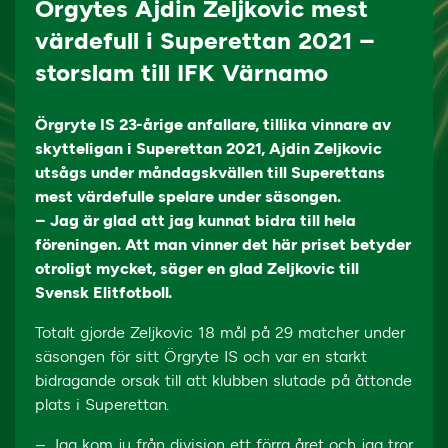
Örgytes Ajdin Zeljkovic mest
värdefull i Superettan 2021 –
storslam till IFK Värnamo
Örgryte IS 23-årige anfallare, tillika vinnare av
skytteligan i Superettan 2021, Ajdin Zeljkovic
utsågs under måndagskvällen till Superettans
mest värdefulle spelare under säsongen.
– Jag är glad att jag kunnat bidra till hela
föreningen. Att man vinner det här priset betyder
otroligt mycket, säger en glad Zeljkovic till
Svensk Elitfotboll.
Totalt gjorde Zeljkovic 18 mål på 29 matcher under
säsongen för sitt Örgryte IS och var en starkt
bidragande orsak till att klubben slutade på åttonde
plats i Superettan.
– Jag kom ju från division ett förra året och jag tror