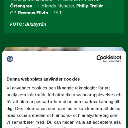
Örtengren
– Hallands-Nyheter,
Philip Trollér
–
GP,
Rasmus Ellvin
– VLT
FOTO: Bildbyrån
Denna webbplats använder cookies
Vi använder cookies och liknande teknologier för att
10 JULI
analysera vår trafik, förbättra din användarupplevelse och
Dubbla Landskrona-priser när juni
för att rikta anpassad information och marknadsföring till
summeras
dig. Den information som samlas in kan komma att delas
"Vilken…
med sociala medier och annons- och analysföretag som
vi samarbeter med. Du kan nedan välja att acceptera alla