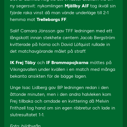
ny segersvit: nykomlingen
Mjällby AIF
tog ikväll sin
fjärde raka vinst då man vände underläge till 2-1
hemma mot
Trelleborgs FF
.
Salif Camara Jönsson gav TFF ledningen med ett
långskott innan stekhete centern Jacob Bergström
kvitterade på hörna och David Löfquist rullade in
det matchavgörande målet på straff.
IK Frej Täby
och
IF Brommapojkarna
möttes på
Vikingavallen under kvällen i en match med många
bekanta ansikten för de bägge lagen.
Unge Isac Lidberg gav BP ledningen redan i den
åttonde minuten, men i den andra halvleken kom
Frej tillbaka och orndade en kvittering då Melvin
Frithzell tog hand om sin egen ribbretur och lade in
slutresultatet 1-1.
Foto: bildbyrån