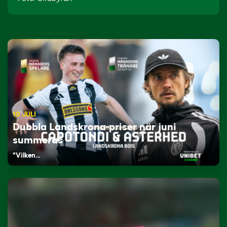
10 JULI
Dubbla Landskrona-priser när juni
summeras
"Vilken…