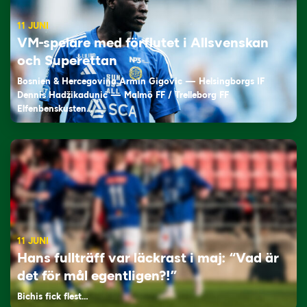
11 JUNI
VM-spelare med förflutet i Allsvenskan
och Superettan
Bosnien & Hercegovina Armin Gigovic — Helsingborgs IF
Dennis Hadžikadunić — Malmö FF / Trelleborg FF
Elfenbenskusten…
11 JUNI
Hans fullträff var läckrast i maj: “Vad är
det för mål egentligen?!”
Bichis fick flest…