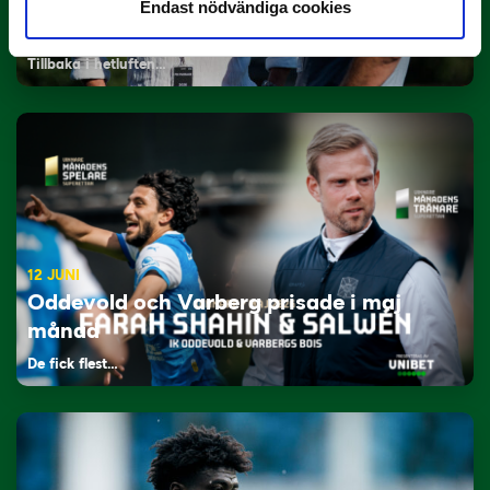
29 JUNI
Endast nödvändiga cookies
Lagerlöf tar över i Sandvikens IF
Tillbaka i hetluften…
12 JUNI
Oddevold och Varberg prisade i maj
månad
De fick flest…