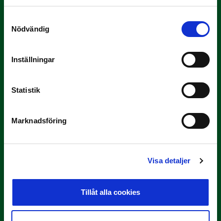
Samtyckesval
Nödvändig
Inställningar
3 JULI
Statistik
Rösta på Månadens Tränare i juni
Här är de…
Marknadsföring
Visa detaljer
Tillåt alla cookies