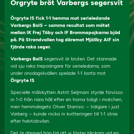
Örgryte bröt Varbergs segersvit
Örgryte IS fick 1-1 hemma mot serieledande
Varbergs BoIS – samma resultat som mötet
mellan IK Frej Täby och IF Brommapojkarna bjöd
på. På Strandvallen tog däremot Mjällby AIF sin
fjärde raka seger.
Varbergs BoIS
segersvit är bruten. Det stannade
vid sju raka trepoängare för serieledarna, som
under onsdagskvällen spelade 1-1 borta mot
Örgryte IS
.
Specielle målskytten Astrit Seljmani styrde förvisso
in 1-0 från nära håll efter en hörna tidigt i matchen,
men hemmalagets Oliver Stanisic – tidigare i just
Varberg – kunde nicka in kvitteringen till 1-1 strax
efter halvtidsvilan.
Det är därmed hög tid att vi fäster blickarn vid en