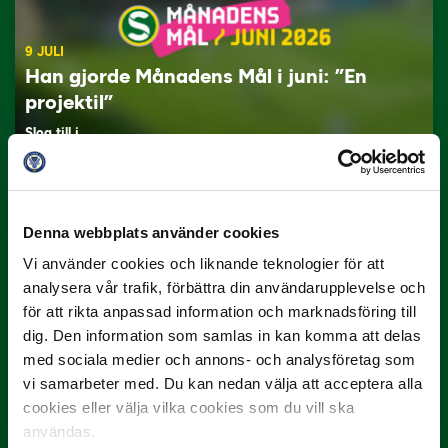
9 JULI
Han gjorde Månadens Mål i juni: ”En
projektil”
Slog till i…
Denna webbplats använder cookies
Vi använder cookies och liknande teknologier för att
analysera vår trafik, förbättra din användarupplevelse och
för att rikta anpassad information och marknadsföring till
dig. Den information som samlas in kan komma att delas
3 JULI
med sociala medier och annons- och analysföretag som
Rösta på Månadens Spelare i juni
vi samarbeter med. Du kan nedan välja att acceptera alla
cookies eller välja vilka cookies som du vill ska
Yttrar gör…
användas.