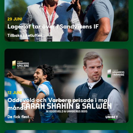
29 JUNI
Lagerlöf tar över i Sandvikens IF
Tillbaka i hetluften…
12 JUNI
Oddevold och Varberg prisade i maj
månad
De fick flest…