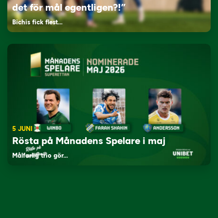
det för mål egentligen?!”
Bichis fick flest…
5 JUNI
Rösta på Månadens Spelare i maj
Målfarlig trio gör…