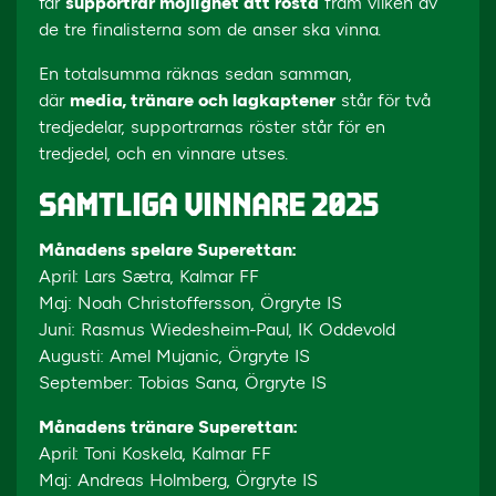
får
supportrar möjlighet att rösta
fram vilken av
de tre finalisterna som de anser ska vinna.
En totalsumma räknas sedan samman,
där
media, tränare och lagkaptener
står för två
tredjedelar, supportrarnas röster står för en
tredjedel, och en vinnare utses.
SAMTLIGA VINNARE 2025
Månadens spelare Superettan:
April: Lars Sætra, Kalmar FF
Maj: Noah Christoffersson, Örgryte IS
Juni: Rasmus Wiedesheim-Paul, IK Oddevold
Augusti: Amel Mujanic, Örgryte IS
September: Tobias Sana, Örgryte IS
Månadens tränare Superettan:
April: Toni Koskela, Kalmar FF
Maj: Andreas Holmberg, Örgryte IS