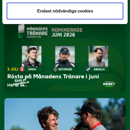
Yttrar gör…
Endast nödvändiga cookies
3 JULI
Rösta på Månadens Tränare i juni
Här är de…