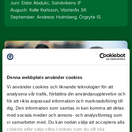
Juni: Eldar Abdulic, Sandvikens IF
Augusti: Kalle Karlsson, Västerås SK
September: Andreas Holmberg, Örgryte IS
Denna webbplats använder cookies
10 JULI
Vi använder cookies och liknande teknologier för att
Dubbla Landskrona-priser när juni
analysera vår trafik, förbättra din användarupplevelse och
summeras
för att rikta anpassad information och marknadsföring till
dig. Den information som samlas in kan komma att delas
"Vilken…
med sociala medier och annons- och analysföretag som
vi samarbeter med. Du kan nedan välja att acceptera alla
cookies eller välja vilka cookies som du vill ska