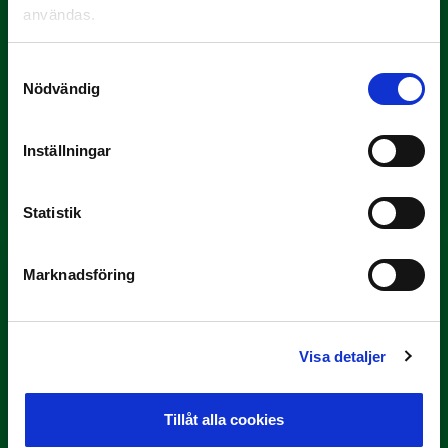
användas.
Samtyckesval
Nödvändig
9 JULI
Han gjorde Månadens Mål i juni: ”En
Inställningar
projektil”
Slog till i…
Statistik
Marknadsföring
Visa detaljer
3 JULI
Tillåt alla cookies
Rösta på Månadens Spelare i juni