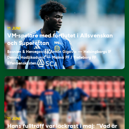
11 JUNI
VM-spelare med förflutet i Allsvenskan
och Superettan
Bosnien & Hercegovina Armin Gigovic — Helsingborgs IF
Dennis Hadžikadunić — Malmö FF / Trelleborg FF
Elfenbenskusten…
11 JUNI
Hans fullträff var läckrast i maj: “Vad är