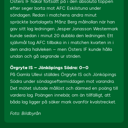
Östers IF hakar fortsatt på i den absoluta toppen
efter seger borta mot AFC Eskilstuna under
söndagen. Redan i matchens andra minut
spräckte bortalagets Månz Berg målnollan när han
gav sitt lag ledningen. Jesper Jonasson Westermark
kunde sedan i minut 20 dubbla den ledningen. Ett
självmål tog AFC tillbaka in i matchen kvarten in i
den andra halvleken – men Östers IF kunde hålla
undan och gå segrande ur striden.
Örgryte IS – Jönköpings Södra: 0–0
På Gamla Ullevi ställdes Örgryte IS och Jönköpings
Södra under söndagseftermiddagen mot varandra.
Det mötet slutade mållöst och därmed en poäng till
vardera lag. Poängen innebär, om än tillfälligt, att
båda lag ligger på säker mark ovanför kvalstrecket.
Foto: Bildbyrån