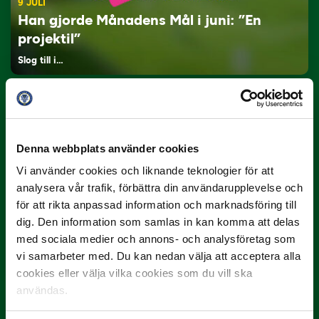
9 JULI
Han gjorde Månadens Mål i juni: ”En
projektil”
Slog till i…
Denna webbplats använder cookies
Vi använder cookies och liknande teknologier för att
analysera vår trafik, förbättra din användarupplevelse och
för att rikta anpassad information och marknadsföring till
3 JULI
dig. Den information som samlas in kan komma att delas
Rösta på Månadens Spelare i juni
med sociala medier och annons- och analysföretag som
vi samarbeter med. Du kan nedan välja att acceptera alla
Yttrar gör…
cookies eller välja vilka cookies som du vill ska
användas.