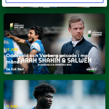
Tillbaka i hetluften…
12 JUNI
Oddevold och Varberg prisade i maj
månad
De fick flest…
11 JUNI