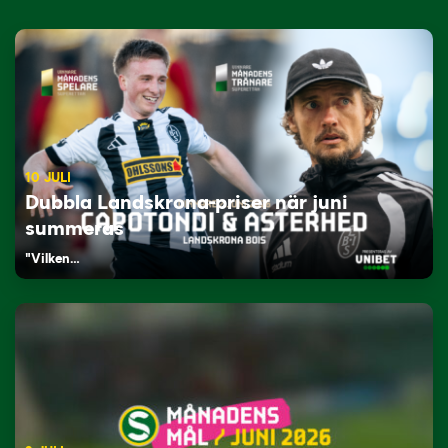
10 JULI
Dubbla Landskrona-priser när juni
summeras
"Vilken…