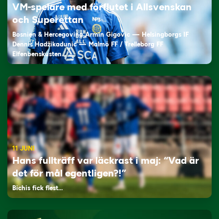
VM-spelare med förflutet i Allsvenskan
och Superettan
Bosnien & Hercegovina Armin Gigovic — Helsingborgs IF
Dennis Hadžikadunić — Malmö FF / Trelleborg FF
Elfenbenskusten…
11 JUNI
Hans fullträff var läckrast i maj: “Vad är
det för mål egentligen?!”
Bichis fick flest…