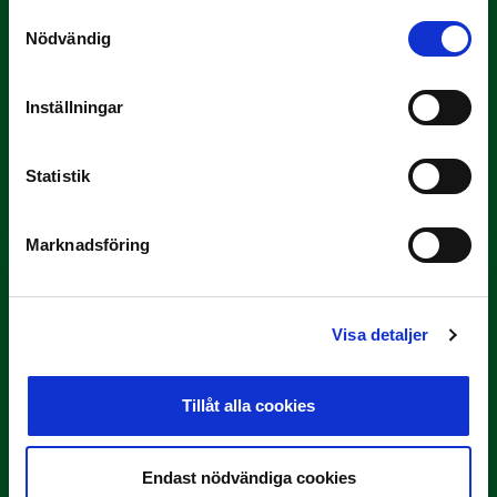
Samtyckesval
Nödvändig
Inställningar
3 JULI
Rösta på Månadens Tränare i juni
Statistik
Här är de…
Marknadsföring
Visa detaljer
Tillåt alla cookies
29 JUNI
Lagerlöf tar över i Sandvikens IF
Endast nödvändiga cookies