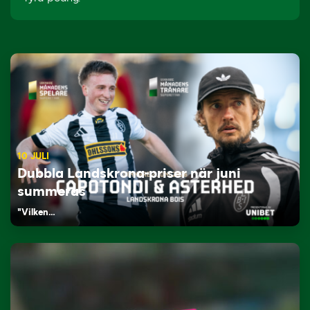
10 JULI
Dubbla Landskrona-priser när juni
summeras
"Vilken…