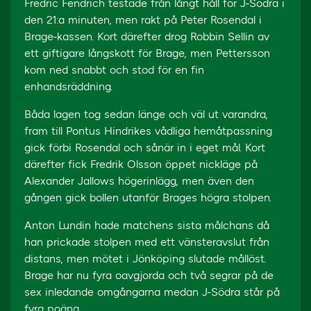
Fredric Fendrich testade från långt håll för J-Södra i
den 21:a minuten, men rakt på Peter Rosendal i
Brage-kassen. Kort därefter drog Robbin Sellin av
ett giftigare långskott för Brage, men Pettersson
kom ned snabbt och stod för en fin
enhandsräddning.
Båda lagen tog sedan länge och väl ut varandra,
fram till Pontus Hindrikes vådliga hemåtpassning
gick förbi Rosendal och sånär in i eget mål. Kort
därefter fick Fredrik Olsson öppet nickläge på
Alexander Jallows högerinlägg, men även den
gången gick bollen utanför Brages högra stolpen.
Anton Lundin hade matchens sista målchans då
han prickade stolpen med ett vänsteravslut från
distans, men mötet i Jönköping slutade mållöst.
Brage har nu fyra oavgjorda och två segrar på de
sex inledande omgångarna medan J-Södra står på
fyra poäng.