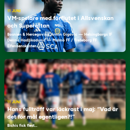
11 JUNI
VM-spelare med förflutet i Allsvenskan
och Superettan
Bosnien & Hercegovina Armin Gigovic — Helsingborgs IF
Dennis Hadžikadunić — Malmö FF / Trelleborg FF
Elfenbenskusten…
11 JUNI
Hans fullträff var läckrast i maj: “Vad är
det för mål egentligen?!”
Bichis fick flest…