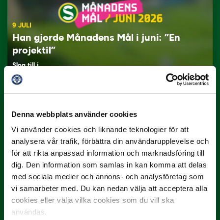
9 JULI
Han gjorde Månadens Mål i juni: ”En
projektil”
Slog till i…
Denna webbplats använder cookies
Vi använder cookies och liknande teknologier för att
analysera vår trafik, förbättra din användarupplevelse och
för att rikta anpassad information och marknadsföring till
dig. Den information som samlas in kan komma att delas
3 JULI
med sociala medier och annons- och analysföretag som
Rösta på Månadens Spelare i juni
vi samarbeter med. Du kan nedan välja att acceptera alla
cookies eller välja vilka cookies som du vill ska
Yttrar gör…
användas.