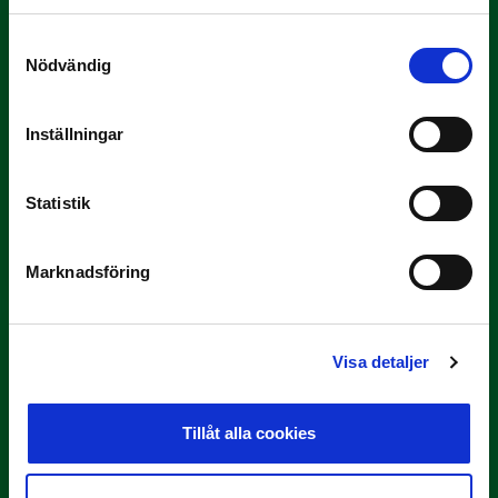
Samtyckesval
Nödvändig
Inställningar
3 JULI
Statistik
Rösta på Månadens Tränare i juni
Här är de…
Marknadsföring
Visa detaljer
Tillåt alla cookies