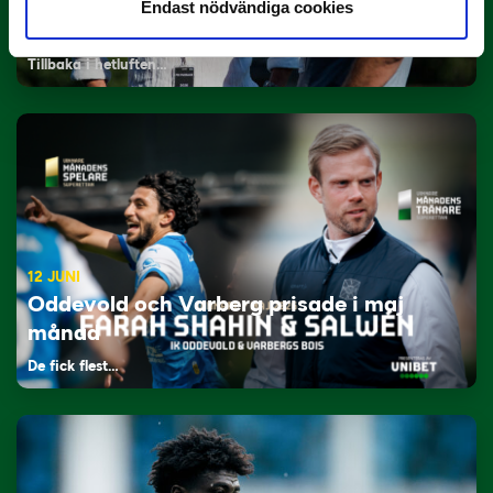
29 JUNI
Endast nödvändiga cookies
Lagerlöf tar över i Sandvikens IF
Tillbaka i hetluften…
12 JUNI
Oddevold och Varberg prisade i maj
månad
De fick flest…