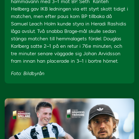
hammavann med 3–1 mot BP. Seth Kanteh
Hellberg gav IKB ledningen via ett styrt skott tidigt i
matchen, men efter paus kom BP tillbaka då
Samuel Leach Holm kunde styra in Heradi Rashidis
låga avslut. Två snabba Brage-mål skulle sedan
stänga matchen till hemmalagets fördel. Douglas
Karlberg satte 2–1 på en retur i 76:e minuten, och
tre minuter senare väggade sig Johan Arvidsson
fram innan han placerade in 3–1 i bortre hörnet.
Foto: Bildbyrån