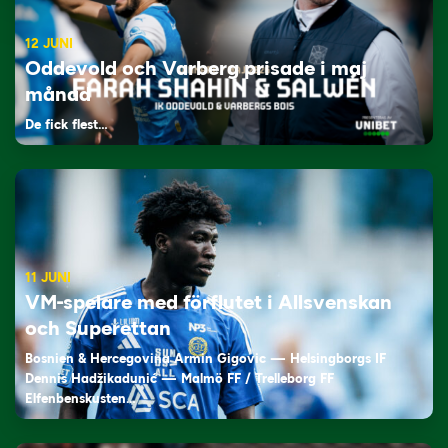
12 JUNI
Oddevold och Varberg prisade i maj
månad
De fick flest…
11 JUNI
VM-spelare med förflutet i Allsvenskan
och Superettan
Bosnien & Hercegovina Armin Gigovic — Helsingborgs IF
Dennis Hadžikadunić — Malmö FF / Trelleborg FF
Elfenbenskusten…