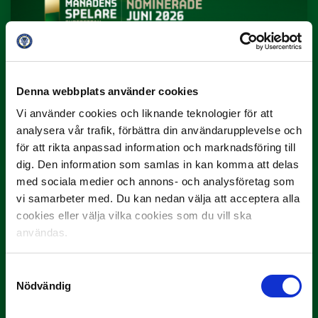
Denna webbplats använder cookies
3 JULI
Vi använder cookies och liknande teknologier för att
Rösta på Månadens Spelare i juni
analysera vår trafik, förbättra din användarupplevelse och
Yttrar gör…
för att rikta anpassad information och marknadsföring till
dig. Den information som samlas in kan komma att delas
med sociala medier och annons- och analysföretag som
vi samarbeter med. Du kan nedan välja att acceptera alla
cookies eller välja vilka cookies som du vill ska
användas.
Samtyckesval
Nödvändig
3 JULI
Rösta på Månadens Tränare i juni