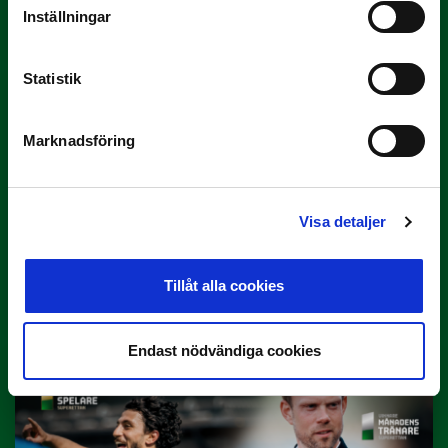
Inställningar
Här är de…
Statistik
Marknadsföring
Visa detaljer
29 JUNI
Lagerlöf tar över i Sandvikens IF
Tillåt alla cookies
Tillbaka i hetluften…
Endast nödvändiga cookies