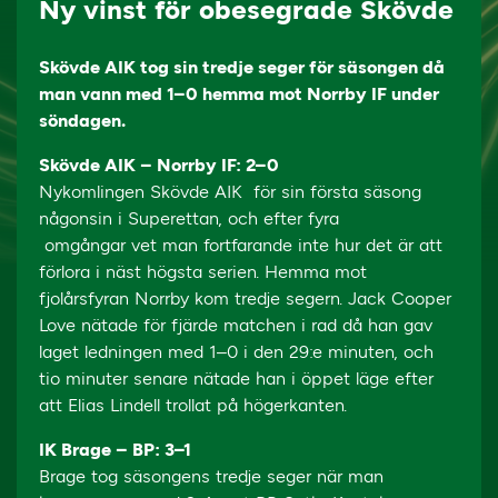
Ny vinst för obesegrade Skövde
Skövde AIK tog sin tredje seger för säsongen då
man vann med 1–0 hemma mot Norrby IF under
söndagen.
Skövde AIK – Norrby IF: 2–0
Nykomlingen Skövde AIK för sin första säsong
någonsin i Superettan, och efter fyra
omgångar vet man fortfarande inte hur det är att
förlora i näst högsta serien. Hemma mot
fjolårsfyran Norrby kom tredje segern. Jack Cooper
Love nätade för fjärde matchen i rad då han gav
laget ledningen med 1–0 i den 29:e minuten, och
tio minuter senare nätade han i öppet läge efter
att Elias Lindell trollat på högerkanten.
IK Brage – BP: 3–1
Brage tog säsongens tredje seger när man