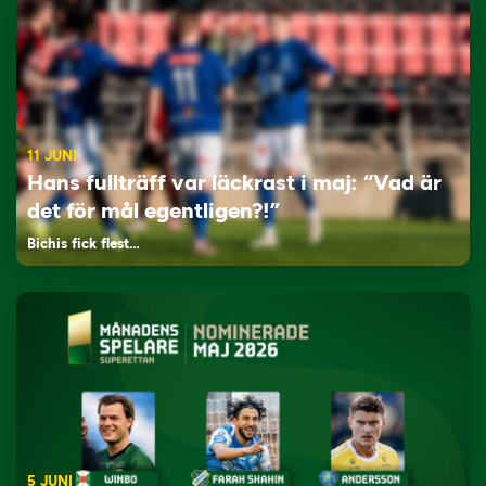
11 JUNI
Hans fullträff var läckrast i maj: “Vad är
det för mål egentligen?!”
Bichis fick flest…
5 JUNI