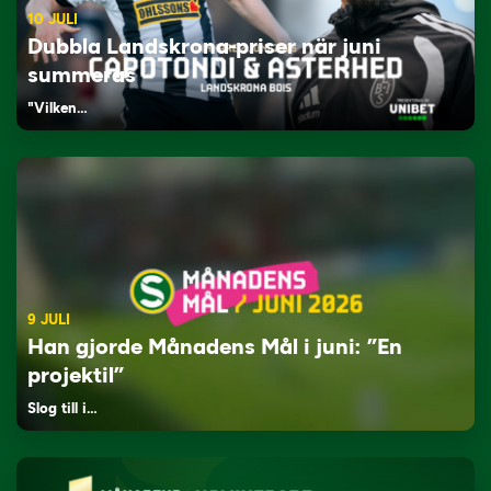
10 JULI
Dubbla Landskrona-priser när juni
summeras
"Vilken…
9 JULI
Han gjorde Månadens Mål i juni: ”En
projektil”
Slog till i…