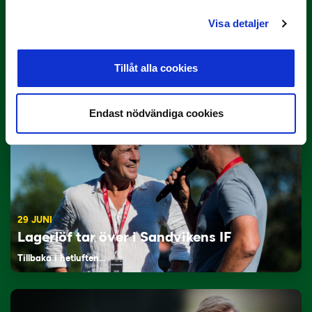
Visa detaljer
3 JULI
Rösta på Månadens Tränare i juni
Tillåt alla cookies
Här är de…
Endast nödvändiga cookies
29 JUNI
Lagerlöf tar över i Sandvikens IF
Tillbaka i hetluften…