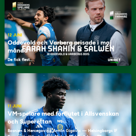
12 JUNI
Oddevold och Varberg prisade i maj
månad
De fick flest…
11 JUNI
VM-spelare med förflutet i Allsvenskan
och Superettan
Bosnien & Hercegovina Armin Gigovic — Helsingborgs IF