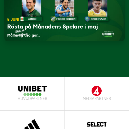
5 JUNI
Rösta på Månadens Spelare i maj
Målfarlig trio gör…
HUVUDPARTNER
MEDIAPARTNER