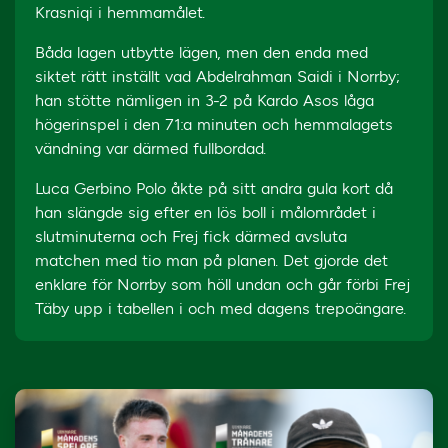
Krasniqi i hemmamålet.
Båda lagen utbytte lägen, men den enda med
siktet rätt inställt vad Abdelrahman Saidi i Norrby;
han stötte nämligen in 3-2 på Kardo Asos låga
högerinspel i den 71:a minuten och hemmalagets
vändning var därmed fullbordad.
Luca Gerbino Polo åkte på sitt andra gula kort då
han slängde sig efter en lös boll i målområdet i
slutminuterna och Frej fick därmed avsluta
matchen med tio man på planen. Det gjorde det
enklare för Norrby som höll undan och går förbi Frej
Täby upp i tabellen i och med dagens trepoängare.