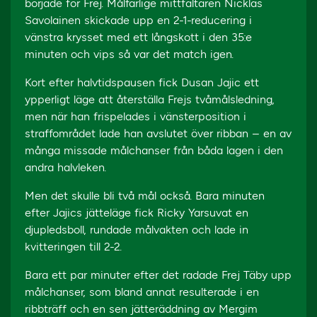
började för Frej. Målfarlige mittfältaren Nicklas
Savolainen skickade upp en 2-1-reducering i
vänstra krysset med ett långskott i den 35:e
minuten och vips så var det match igen.
Kort efter halvtidspausen fick Dusan Jajic ett
ypperligt läge att återställa Frejs tvåmålsledning,
men när han frispelades i vänsterposition i
straffområdet lade han avslutet över ribban – en av
många missade målchanser från båda lagen i den
andra halvleken.
Men det skulle bli två mål också. Bara minuten
efter Jajics jätteläge fick Ricky Yarsuvat en
djupledsboll, rundade målvakten och lade in
kvitteringen till 2-2.
Bara ett par minuter efter det radade Frej Täby upp
målchanser, som bland annat resulterade i en
ribbträff och en sen jätteräddning av Mergim