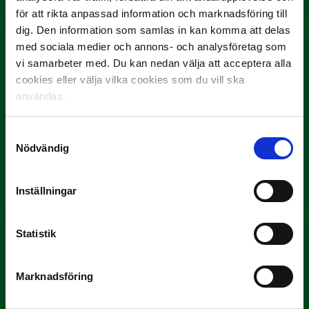
för att rikta anpassad information och marknadsföring till
dig. Den information som samlas in kan komma att delas
med sociala medier och annons- och analysföretag som
vi samarbeter med. Du kan nedan välja att acceptera alla
cookies eller välja vilka cookies som du vill ska
användas.
Samtyckesval
Nödvändig
3 JULI
Rösta på Månadens Spelare i juni
Yttrar gör…
Inställningar
Statistik
Marknadsföring