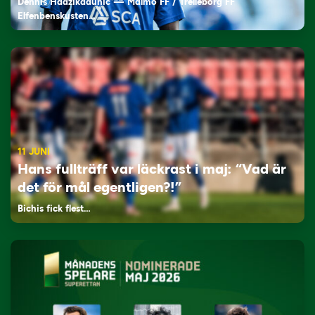
Dennis Hadžikadunić — Malmö FF / Trelleborg FF
Elfenbenskusten…
11 JUNI
Hans fullträff var läckrast i maj: “Vad är
det för mål egentligen?!”
Bichis fick flest…