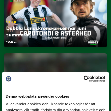
10 JULI
Dubbla Landskrona-priser när juni
summeras
"Vilken…
9 JULI
Han gjorde Månadens Mål i juni: ”En
Denna webbplats använder cookies
projektil”
Vi använder cookies och liknande teknologier för att
analysera vår trafik, förbättra din användarupplevelse och
Slog till i…