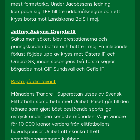
mest formstarka. Under Jacobssons ledning
kämpade sig TFF till tre uddamålssegrar och ett
kryss borta mot Landskrona BoIS i maj.
Jeffrey Aubynn, Örgryte IS
Sakta men säkert blev prestationerna och
poängskörden bättre och bättre i maj. En inledande
förlust följdes upp av kryss mot Östers IF och
Örebro SK, innan säsongens två första segrar
bärgades mot GIF Sundsvall och Gefle IF.
Rösta på din favorit.
Månadens Tränare i Superettan utses av Svensk
Elitfotboll i samarbete med Unibet. Priset går till den
tränare som gjort bäst bestående sportsliga
avtryck under den senaste månaden. Varje vinnare
får 10 000 kronor vardera från elitfotbollens
huvudsponsor Unibet att skänka till ett
samhällsengagemang klubben.