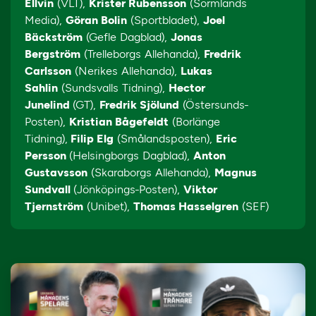
Ellvin
(VLT),
Krister Rubensson
(Sörmlands
Media),
Göran Bolin
(Sportbladet),
Joel
Bäckström
(Gefle Dagblad),
Jonas
Bergström
(Trelleborgs Allehanda),
Fredrik
Carlsson
(Nerikes Allehanda),
Lukas
Sahlin
(Sundsvalls Tidning),
Hector
Junelind
(GT),
Fredrik Sjölund
(Östersunds-
Posten),
Kristian Bågefeldt
(Borlänge
Tidning),
Filip Elg
(Smålandsposten),
Eric
Persson
(Helsingborgs Dagblad),
Anton
Gustavsson
(Skaraborgs Allehanda),
Magnus
Sundvall
(Jönköpings-Posten),
Viktor
Tjernström
(Unibet),
Thomas Hasselgren
(SEF)