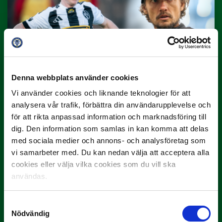
10 JULI
Dubbla Landskrona-priser när juni
summeras
"Vilken…
Denna webbplats använder cookies
Vi använder cookies och liknande teknologier för att
analysera vår trafik, förbättra din användarupplevelse och
för att rikta anpassad information och marknadsföring till
dig. Den information som samlas in kan komma att delas
med sociala medier och annons- och analysföretag som
vi samarbeter med. Du kan nedan välja att acceptera alla
cookies eller välja vilka cookies som du vill ska
9 JULI
användas.
Han gjorde Månadens Mål i juni: ”En
projektil”
Samtyckesval
Slog till i…
Nödvändig