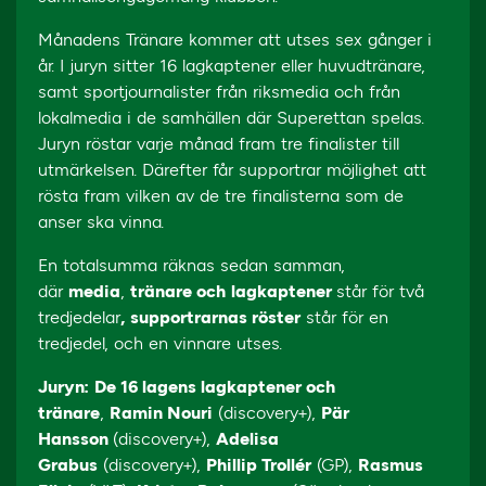
Månadens Tränare kommer att utses sex gånger i
år. I juryn sitter 16 lagkaptener eller huvudtränare,
samt sportjournalister från riksmedia och från
lokalmedia i de samhällen där Superettan spelas.
Juryn röstar varje månad fram tre finalister till
utmärkelsen. Därefter får supportrar möjlighet att
rösta fram vilken av de tre finalisterna som de
anser ska vinna.
En totalsumma räknas sedan samman,
där
media
,
tränare och
lagkaptener
står för två
tredjedelar
,
supportrarnas röster
står för en
tredjedel, och en vinnare utses.
Juryn:
De 16 lagens lagkaptener och
tränare
,
Ramin Nouri
(discovery+),
Pär
Hansson
(discovery+),
Adelisa
Grabus
(discovery+),
Phillip Trollér
(GP),
Rasmus