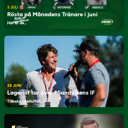
3 JULI
Rösta på Månadens Tränare i juni
Här är de…
29 JUNI
Lagerlöf tar över i Sandvikens IF
Tillbaka i hetluften…