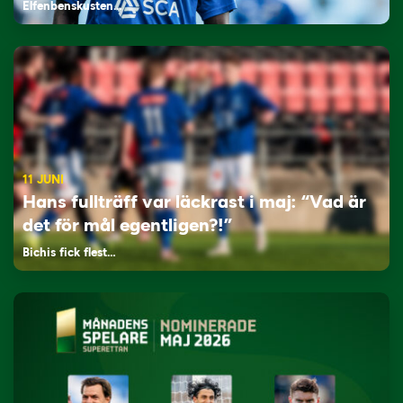
Elfenbenskusten…
11 JUNI
Hans fullträff var läckrast i maj: “Vad är
det för mål egentligen?!”
Bichis fick flest…