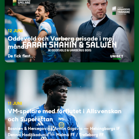
12 JUNI
Oddevold och Varberg prisade i maj
månad
De fick flest…
11 JUNI
VM-spelare med förflutet i Allsvenskan
och Superettan
Bosnien & Hercegovina Armin Gigovic — Helsingborgs IF
Dennis Hadžikadunić — Malmö FF / Trelleborg FF