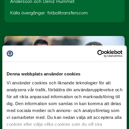
Andersson och Deniz Hümmet
Källa övergångar: fotbolltransfers.com
Denna webbplats använder cookies
10 JULI
Vi använder cookies och liknande teknologier för att
Dubbla Landskrona-priser när juni
analysera vår trafik, förbättra din användarupplevelse och
summeras
för att rikta anpassad information och marknadsföring till
"Vilken…
dig. Den information som samlas in kan komma att delas
med sociala medier och annons- och analysföretag som
vi samarbeter med. Du kan nedan välja att acceptera alla
cookies eller välja vilka cookies som du vill ska