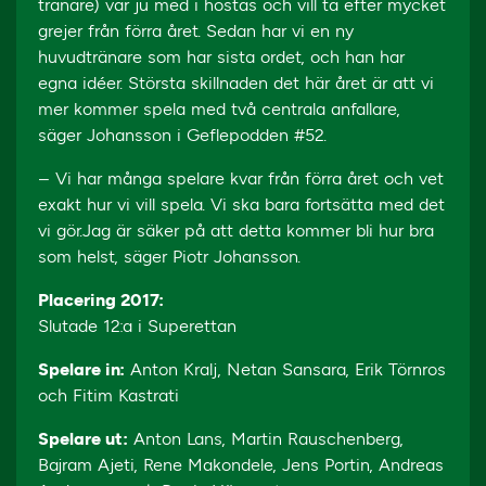
tränare) var ju med i höstas och vill ta efter mycket
grejer från förra året. Sedan har vi en ny
huvudtränare som har sista ordet, och han har
egna idéer. Största skillnaden det här året är att vi
mer kommer spela med två centrala anfallare,
säger Johansson i Geflepodden #52.
– Vi har många spelare kvar från förra året och vet
exakt hur vi vill spela. Vi ska bara fortsätta med det
vi gör.Jag är säker på att detta kommer bli hur bra
som helst, säger Piotr Johansson.
Placering 2017:
Slutade 12:a i Superettan
Spelare in:
Anton Kralj, Netan Sansara, Erik Törnros
och Fitim Kastrati
Spelare ut:
Anton Lans, Martin Rauschenberg,
Bajram Ajeti, Rene Makondele, Jens Portin, Andreas