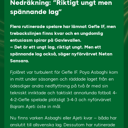
Nedräkning: ”Riktigt ungt men
spännande lag”
Flera rutinerade spelare har lämnat Gefle IF, men
trebackslinjen finns kvar och en ungdomlig
entusiasm spirar på Gavlevallen.
– Det är ett ungt lag, riktigt ungt. Men ett
spännande lag också, säger nyförvärvet Netan
Sansara.
Fjolåret var turbulent för Gefle IF. Poya Asbaghi kom
in mitt under säsongen och räddade laget från en
ödesdiger andra nedflyttning på två år med sin
tekniskt inriktade och taktiskt annorlunda fotboll. 4-
4-2-Gefle spelade plötsligt 3-4-3 och nyförvärvet
Bajram Ajeti öste in mål.
Nu finns varken Asbaghi eller Ajeti kvar – båda har
anslutit till allsvenska lag. Dessutom har rutinerade