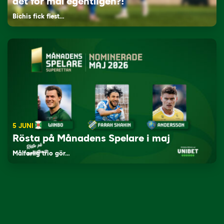
det för mål egentligen?!”
Bichis fick flest…
5 JUNI
Rösta på Månadens Spelare i maj
Målfarlig trio gör…