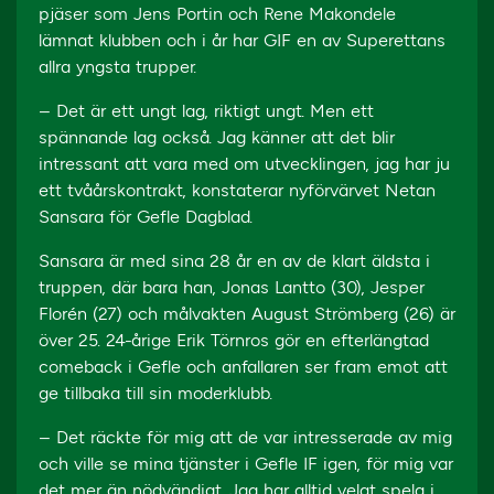
pjäser som Jens Portin och Rene Makondele
lämnat klubben och i år har GIF en av Superettans
allra yngsta trupper.
– Det är ett ungt lag, riktigt ungt. Men ett
spännande lag också. Jag känner att det blir
intressant att vara med om utvecklingen, jag har ju
ett tvåårskontrakt, konstaterar nyförvärvet Netan
Sansara för Gefle Dagblad.
Sansara är med sina 28 år en av de klart äldsta i
truppen, där bara han, Jonas Lantto (30), Jesper
Florén (27) och målvakten August Strömberg (26) är
över 25. 24-årige Erik Törnros gör en efterlängtad
comeback i Gefle och anfallaren ser fram emot att
ge tillbaka till sin moderklubb.
– Det räckte för mig att de var intresserade av mig
och ville se mina tjänster i Gefle IF igen, för mig var
det mer än nödvändigt. Jag har alltid velat spela i