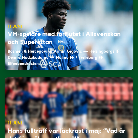
11 JUNI
VM-spelare med förflutet i Allsvenskan
och Superettan
Bosnien & Hercegovina Armin Gigovic — Helsingborgs IF
Dennis Hadžikadunić — Malmö FF / Trelleborg FF
Elfenbenskusten…
11 JUNI
Hans fullträff var läckrast i maj: “Vad är