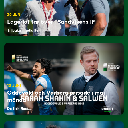
29 JUNI
Lagerlöf tar över i Sandvikens IF
Tillbaka i hetluften…
12 JUNI
Oddevold och Varberg prisade i maj
månad
De fick flest…