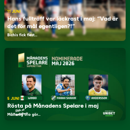
11 JUNI
Hans fullträff var läckrast i maj: “Vad är
det för mål egentligen?!”
Bichis fick flest…
5 JUNI
Rösta på Månadens Spelare i maj
Målfarlig trio gör…