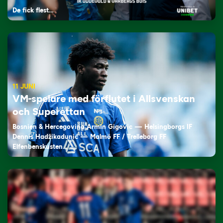
De fick flest…
11 JUNI
VM-spelare med förflutet i Allsvenskan
och Superettan
Bosnien & Hercegovina Armin Gigovic — Helsingborgs IF
Dennis Hadžikadunić — Malmö FF / Trelleborg FF
Elfenbenskusten…