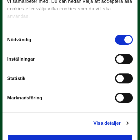
vi samarbeter med. Du kan nedan välja att acceptera alla
cookies eller välja vilka cookies som du vill ska
3 JULI
användas.
Rösta på Månadens Spelare i juni
Yttrar gör…
Samtyckesval
Nödvändig
Inställningar
Statistik
Marknadsföring
3 JULI
Rösta på Månadens Tränare i juni
Här är de…
Visa detaljer