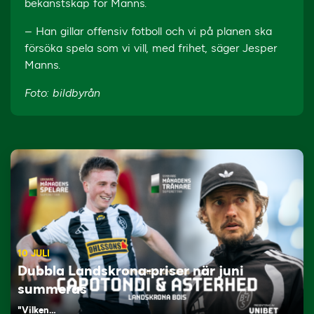
bekanstskap för Manns.
– Han gillar offensiv fotboll och vi på planen ska
försöka spela som vi vill, med frihet, säger Jesper
Manns.
Foto: bildbyrån
10 JULI
Dubbla Landskrona-priser när juni
summeras
"Vilken…