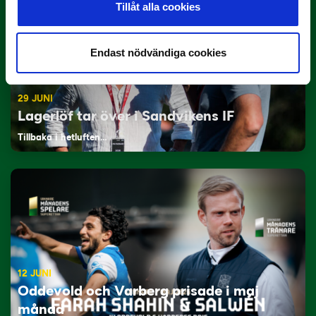
Tillåt alla cookies
Endast nödvändiga cookies
29 JUNI
Lagerlöf tar över i Sandvikens IF
Tillbaka i hetluften…
12 JUNI
Oddevold och Varberg prisade i maj
månad