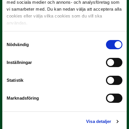
med sociala medier och annons- och analysföretag som
vi samarbeter med. Du kan nedan välja att acceptera alla
cookies eller välja vilka cookies som du vill ska
användas.
3 JULI
Rösta på Månadens Spelare i juni
Samtyckesval
Yttrar gör…
Nödvändig
Inställningar
Statistik
Marknadsföring
3 JULI
Rösta på Månadens Tränare i juni
Visa detaljer
Här är de…