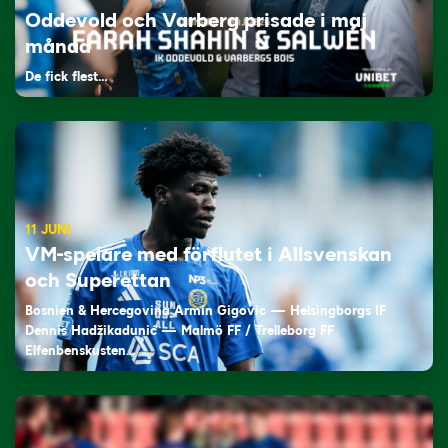
Oddevold och Varberg prisade i maj
månad
De fick flest…
11 JUNI
VM-spelare med förflutet i Allsvenskan
och Superettan
Bosnien & Hercegovina Armin Gigovic — Helsingborgs IF
Dennis Hadžikadunić — Malmö FF / Trelleborg FF
Elfenbenskusten…