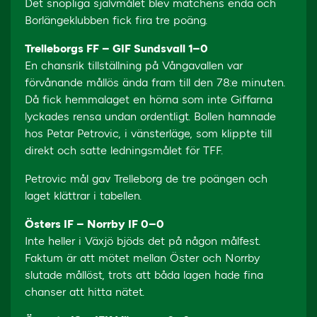
Det snöpliga självmålet blev matchens enda och
Borlängeklubben fick fira tre poäng.
Trelleborgs FF – GIF Sundsvall 1–0
En chansrik tillställning på Vångavallen var
förvånande mållös ända fram till den 78:e minuten.
Då fick hemmalaget en hörna som inte Giffarna
lyckades rensa undan ordentligt. Bollen hamnade
hos Petar Petrovic, i vänsterläge, som klippte till
direkt och satte ledningsmålet för TFF.
Petrovic mål gav Trelleborg de tre poängen och
laget klättrar i tabellen.
Östers IF – Norrby IF 0–0
Inte heller i Växjö bjöds det på någon målfest.
Faktum är att mötet mellan Öster och Norrby
slutade mållöst, trots att båda lagen hade fina
chanser att hitta nätet.