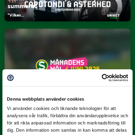
summeras
"Vilken…
9 JULI
Han gjorde Månadens Mål i juni: ”En
projektil”
Slog till i…
Denna webbplats använder cookies
Vi använder cookies och liknande teknologier för att
analysera vår trafik, förbättra din användarupplevelse och
för att rikta anpassad information och marknadsföring till
dig. Den information som samlas in kan komma att delas