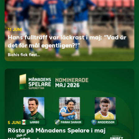
11 JUNI
Hans fullträff var läckrast i maj: “Vad är
det för mål egentligen?!”
Bichis fick flest…
5 JUNI
Rösta på Månadens Spelare i maj