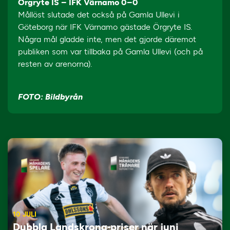
Örgryte IS – IFK Värnamo 0–0
Mållöst slutade det också på Gamla Ullevi i
Göteborg när IFK Värnamo gästade Örgryte IS.
Några mål gladde inte, men det gjorde däremot
publiken som var tillbaka på Gamla Ullevi (och på
resten av arenorna).
FOTO: Bildbyrån
10 JULI
Dubbla Landskrona-priser när juni