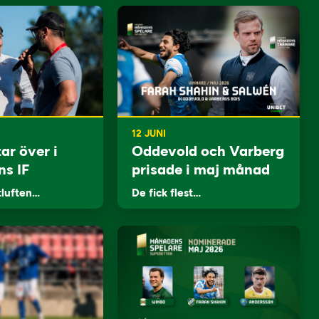
12 JUNI
ar över i
Oddevold och Varberg
ns IF
prisade i maj månad
tluften…
De fick flest…