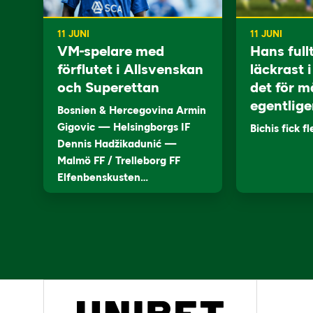
11 JUNI
11 JUNI
VM-spelare med
Hans full
förflutet i Allsvenskan
läckrast 
och Superettan
det för m
egentlige
Bosnien & Hercegovina Armin
Gigovic — Helsingborgs IF
Bichis fick f
Dennis Hadžikadunić —
Malmö FF / Trelleborg FF
Elfenbenskusten…