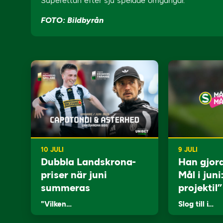
Superettan efter sju spelade omgångar.
FOTO: Bildbyrån
10 JULI
9 JULI
Dubbla Landskrona-
Han gjor
priser när juni
Mål i juni
summeras
projektil”
"Vilken…
Slog till i…