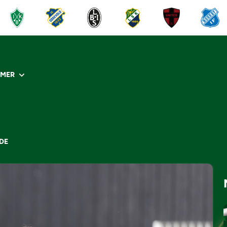
R
MER
DE