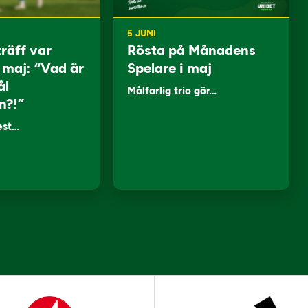
5 JUNI
träff var
Rösta på Månadens
i maj: “Vad är
Spelare i maj
ål
Målfarlig trio gör…
n?!”
lest…