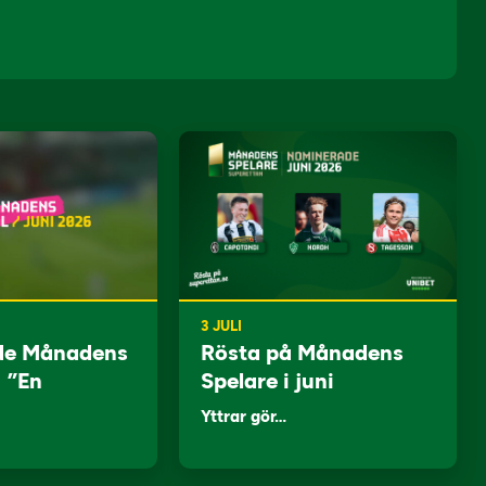
3 JULI
de Månadens
Rösta på Månadens
: ”En
Spelare i juni
Yttrar gör…