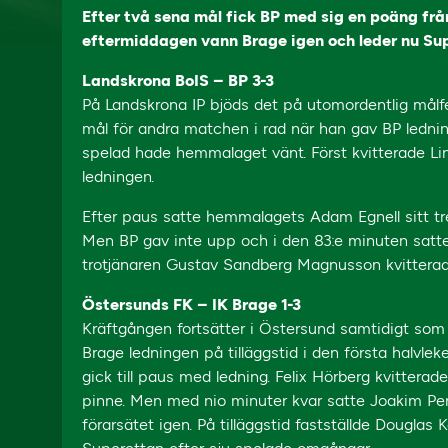
Efter två sena mål fick BP med sig en poäng fr
eftermiddagen vann Brage igen och leder nu Su
Landskrona BoIS – BP 3-3
På Landskrona IP bjöds det på utomordentlig målf
mål för andra matchen i rad när han gav BP ledni
spelad hade hemmalaget vänt. Först kvitterade L
ledningen.
Efter paus satte hemmalagets Adam Egnell sitt tre
Men BP gav inte upp och i den 83:e minuten satte
trotjänaren Gustav Sandberg Magnusson kvitterade 
Östersunds FK – IK Brage 1-3
Kräftgången fortsätter i Östersund samtidigt som
Brage ledningen på tilläggstid i den första halvle
gick till paus med ledning. Felix Hörberg kvittera
pinne. Men med nio minuter kvar satte Joakim Pers
förarsätet igen. På tilläggstid fastställde Douglas K