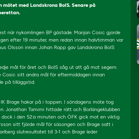
ån mötet med Landskrona BoIS. Senare på
perettan.
est när nykomlingen BP gästade. Marijan Cosic gjorde
ngen efter 19 minuter, men redan innan halvtimman var
inus Olsson innan Johan Rapp gav Landskrona BoIS
dje mål för året och BoIS såg ut att gå mot segern.
 Cosic sitt andra mål för eftermiddagen innan
på tilläggstid.
 IK Brage hakar på i toppen. I söndagens möte tog
ken. Jonathan Tamimi hittade rätt och Borlängeklubben
de dock i den 52:a minuten och ÖFK gick mot en viktig
son sitt fjärde mål för säsongen och Brage satt i
arlberg slutresultatet till 3-1 och Brage leder