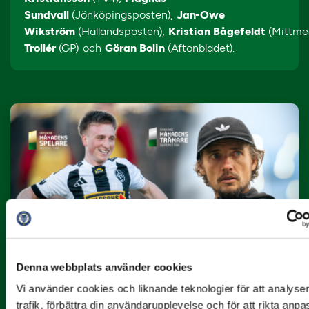
Sundvall
(Jönköpingsposten),
Jan-Owe
Wikström
(Hallandsposten),
Kristian Bågefeldt
(Mittme
Trollér
(GP) och
Göran Bolin
(Aftonbladet).
10 JULI
Dubbla Landskrona-priser när juni
summeras
"Vilken…
Denna webbplats använder cookies
Vi använder cookies och liknande teknologier för att analyse
trafik, förbättra din användarupplevelse och för att rikta anp