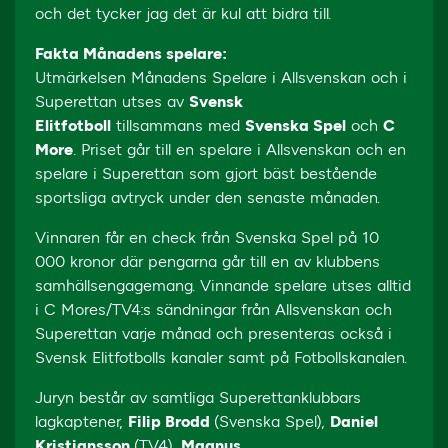
och det tycker jag det är kul att bidra till.
Fakta Månadens spelare:
Utmärkelsen Månadens Spelare i Allsvenskan och i
Superettan utses av
Svensk
Elitfotboll
tillsammans med
Svenska Spel
och
C
More
. Priset går till en spelare i Allsvenskan och en
spelare i Superettan som gjort bäst bestående
sportsliga avtryck under den senaste månaden.
Vinnaren får en check från Svenska Spel på 10
000 kronor där pengarna går till en av klubbens
samhällsengagemang. Vinnande spelare utses alltid
i C Mores/TV4:s sändningar från Allsvenskan och
Superettan varje månad och presenteras också i
Svensk Elitfotbolls kanaler samt på Fotbollskanalen.
Juryn består av samtliga Superettanklubbars
lagkaptener,
Filip Brodd
(Svenska Spel),
Daniel
Kristiansson
(TV4),
Magnus