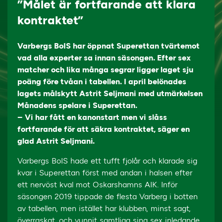
”Målet är fortfarande att klara
kontraktet”
Varbergs BoIS har öppnat Superettan tvärtemot
vad alla experter sa innan säsongen. Efter sex
matcher och lika många segrar ligger laget sju
poäng före tvåan i tabellen. I april belönades
lagets målskytt Astrit Seljmani med utmärkelsen
Månadens spelare i Superettan.
– Vi har fått en kanonstart men vi slåss
fortfarande för att säkra kontraktet, säger en
glad Astrit Seljmani.
Varbergs BoIS hade ett tufft fjolår och klarade sig
kvar i Superettan först med andan i halsen efter
ett nervöst kval mot Oskarshamns AIK. Inför
säsongen 2019 tippade de flesta Varberg i botten
av tabellen, men istället har klubben, minst sagt,
överraskat, och vunnit samtliga sina sex inledande