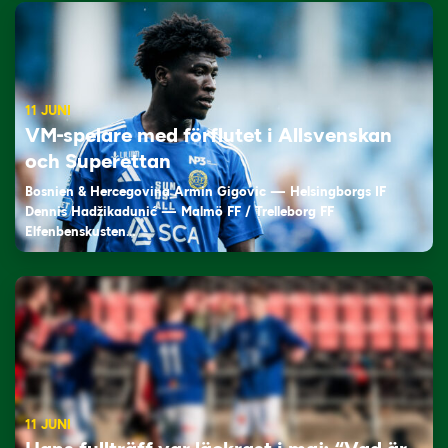
11 JUNI
VM-spelare med förflutet i Allsvenskan
och Superettan
Bosnien & Hercegovina Armin Gigovic — Helsingborgs IF
Dennis Hadžikadunić — Malmö FF / Trelleborg FF
Elfenbenskusten…
11 JUNI