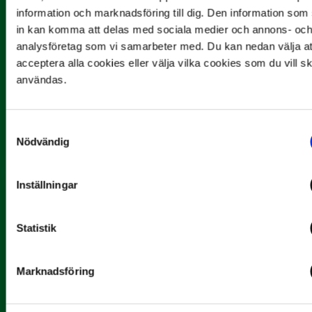
information och marknadsföring till dig. Den information so
in kan komma att delas med sociala medier och annons- oc
analysföretag som vi samarbeter med. Du kan nedan välja at
acceptera alla cookies eller välja vilka cookies som du vill s
användas.
9 JULI
Han gjorde Månadens Mål i juni: ”En
projektil”
Samtyckesval
Nödvändig
Slog till i…
Inställningar
Statistik
Marknadsföring
3 JULI