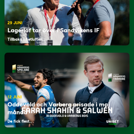
29 JUNI
Lagerlöf tar över i Sandvikens IF
Tillbaka i hetluften…
12 JUNI
Oddevold och Varberg prisade i maj
månad
De fick flest…