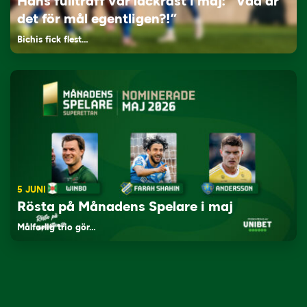
Hans fullträff var läckrast i maj: “Vad är
det för mål egentligen?!”
Bichis fick flest…
5 JUNI
Rösta på Månadens Spelare i maj
Målfarlig trio gör…