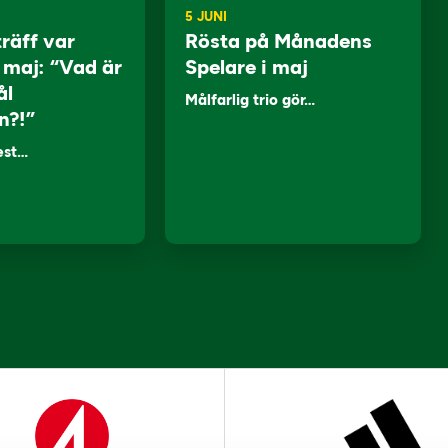
5 JUNI
träff var
Rösta på Månadens
i maj: “Vad är
Spelare i maj
ål
Målfarlig trio gör…
n?!”
lest…