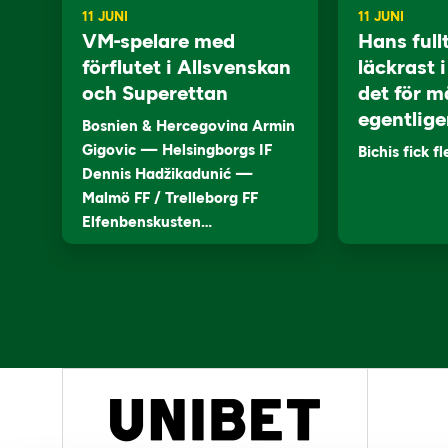
11 JUNI
11 JUNI
VM-spelare med
Hans full
förflutet i Allsvenskan
läckrast 
och Superettan
det för m
egentlige
Bosnien & Hercegovina Armin
Gigovic — Helsingborgs IF
Bichis fick f
Dennis Hadžikadunić —
Malmö FF / Trelleborg FF
Elfenbenskusten…