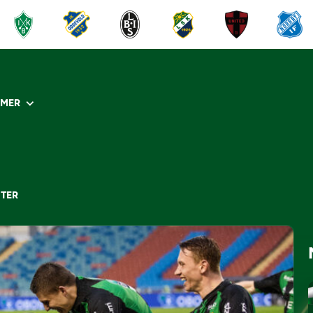
R
MER
STER