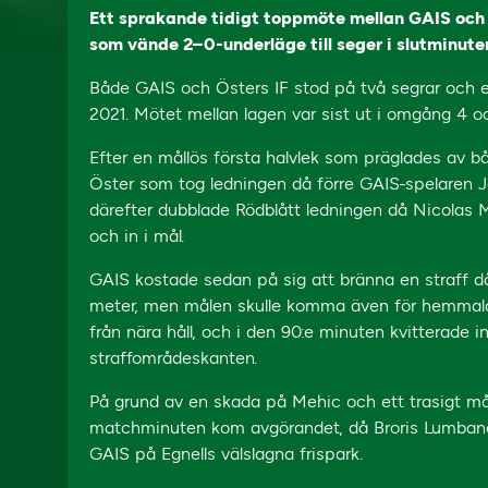
Ett sprakande tidigt toppmöte mellan GAIS och 
som vände 2–0-underläge till seger i slutminute
Både GAIS och Östers IF stod på två segrar och e
2021. Mötet mellan lagen var sist ut i omgång 4 oc
Efter en mållös första halvlek som präglades av b
Öster som tog ledningen då förre GAIS-spelaren Ja
därefter dubblade Rödblått ledningen då Nicolas
och in i mål.
GAIS kostade sedan på sig att bränna en straff d
meter, men målen skulle komma även för hemmala
från nära håll, och i den 90:e minuten kvitterade 
straffområdeskanten.
På grund av en skada på Mehic och ett trasigt mål
matchminuten kom avgörandet, då Broris Lumbana
GAIS på Egnells välslagna frispark.