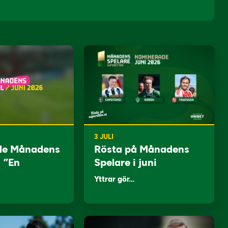
3 JULI
de Månadens
Rösta på Månadens
: ”En
Spelare i juni
Yttrar gör…