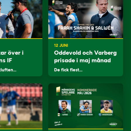
12 JUNI
ar över i
Oddevold och Varberg
ns IF
prisade i maj månad
tluften…
De fick flest…