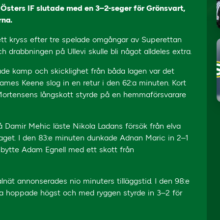
Östers IF slutade med en 3–2-seger för Grönsvart,
rna.
tt kryss efter tre spelade omgångar av Superettan
h drabbningen på Ullevi skulle bli något alldeles extra.
åde kamp och skicklighet från båda lagen var det
mes Keene slog in en retur i den 62:a minuten. Kort
 Mortensens långskott styrde på en hemmaförsvarare
å Damir Mehic läste Nikola Ladans försök från elva
get. I den 83:e minuten dunkade Adnan Maric in 2–1
inbytte Adam Egnell med ett skott från
nät annonserades nio minuters tilläggstid. I den 98:e
 hoppade högst och med ryggen styrde in 3–2 för