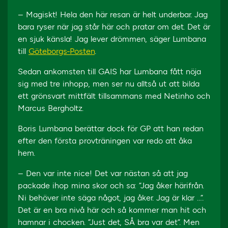
– Magiskt! Hela den här resan är helt underbar. Jag
bara ryser när jag står här och pratar om det. Det är
en sjuk känsla! Jag lever drömmen, säger Lumbana
till
Göteborgs-Posten
.
Sedan ankomsten till GAIS har Lumbana fått nöja
sig med tre inhopp, men ser nu alltså ut att bilda
ett grönsvart mittfält tillsammans med Netinho och
Marcus Bergholtz.
Boris Lumbana berättar dock för GP att han redan
efter den första provträningen var redo att åka
hem.
– Den var inte nice! Det var nästan så att jag
packade ihop mina skor och sa: ”Jag åker härifrån.
Ni behöver inte säga något, jag åker. Jag är klar …”.
Det är en bra nivå här och så kommer man hit och
hamnar i chocken. ”Just det, SÅ bra var det”. Men