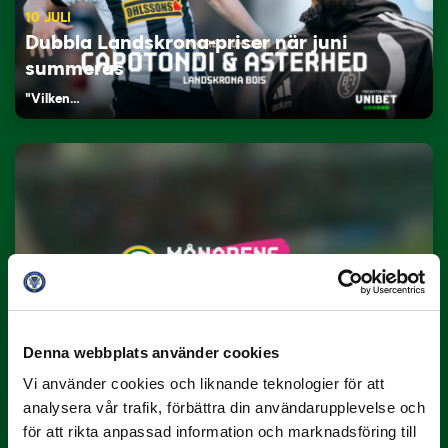
10 JULI
Dubbla Landskrona-priser när juni
summeras
"Vilken…
9 JULI
Han gjorde Månadens Mål i juni: ”En
projektil”
Denna webbplats använder cookies
Slog till i…
Vi använder cookies och liknande teknologier för att
analysera vår trafik, förbättra din användarupplevelse och
för att rikta anpassad information och marknadsföring till