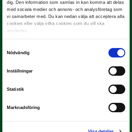
dig. Den information som samlas in kan komma att delas
med sociala medier och annons- och analysföretag som
vi samarbeter med. Du kan nedan välja att acceptera alla
cookies eller välja vilka cookies som du vill ska
användas.
3 JULI
Samtyckesval
Rösta på Månadens Spelare i juni
Nödvändig
Yttrar gör…
Inställningar
Statistik
Marknadsföring
3 JULI
Rösta på Månadens Tränare i juni
Visa detaljer