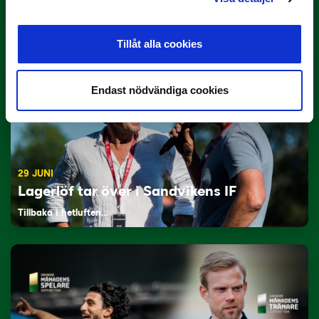
Här är de…
Tillåt alla cookies
Endast nödvändiga cookies
29 JUNI
Lagerlöf tar över i Sandvikens IF
Tillbaka i hetluften…