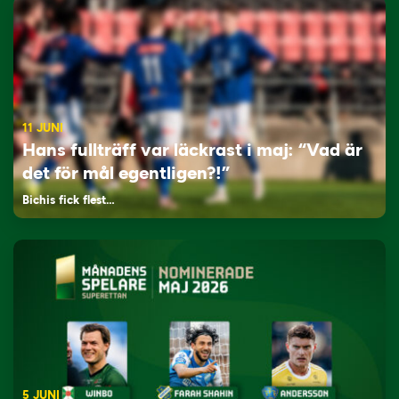
11 JUNI
Hans fullträff var läckrast i maj: “Vad är
det för mål egentligen?!”
Bichis fick flest…
5 JUNI