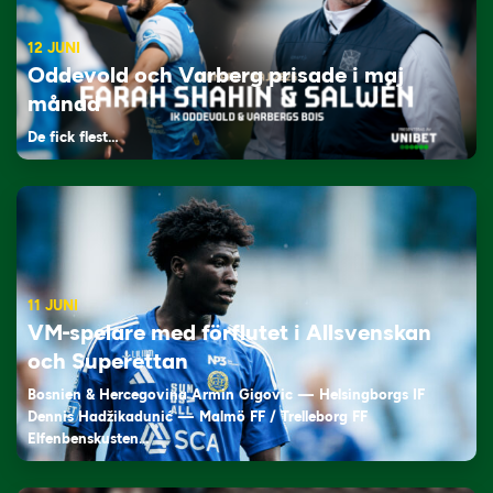
12 JUNI
Oddevold och Varberg prisade i maj
månad
De fick flest…
11 JUNI
VM-spelare med förflutet i Allsvenskan
och Superettan
Bosnien & Hercegovina Armin Gigovic — Helsingborgs IF
Dennis Hadžikadunić — Malmö FF / Trelleborg FF
Elfenbenskusten…