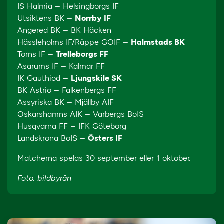
IS Halmia – Helsingborgs IF
Utsiktens BK –
Norrby IF
Angered BK – BK Häcken
Hässleholms IF/Räppe GOIF –
Halmstads BK
Torns IF –
Trelleborgs FF
Asarums IF – Kalmar FF
IK Gauthiod –
Ljungskile SK
BK Astrio – Falkenbergs FF
Assyriska BK – Mjällby AIF
Oskarshamns AIK – Varbergs BoIS
Husqvarna FF – IFK Göteborg
Landskrona BoIS –
Östers IF
Matcherna spelas 30 september eller 1 oktober.
Foto: bildbyrån