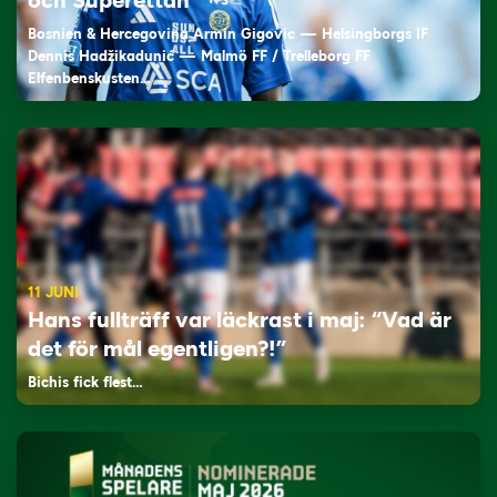
och Superettan
Bosnien & Hercegovina Armin Gigovic — Helsingborgs IF
Dennis Hadžikadunić — Malmö FF / Trelleborg FF
Elfenbenskusten…
11 JUNI
Hans fullträff var läckrast i maj: “Vad är
det för mål egentligen?!”
Bichis fick flest…