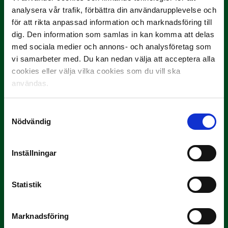
projektil”
analysera vår trafik, förbättra din användarupplevelse och
för att rikta anpassad information och marknadsföring till
Slog till i…
dig. Den information som samlas in kan komma att delas
med sociala medier och annons- och analysföretag som
vi samarbeter med. Du kan nedan välja att acceptera alla
cookies eller välja vilka cookies som du vill ska
användas.
Samtyckesval
Nödvändig
3 JULI
Rösta på Månadens Spelare i juni
Inställningar
Yttrar gör…
Statistik
Marknadsföring