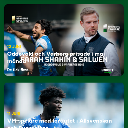
12 JUNI
Oddevold och Varberg prisade i maj
månad
De fick flest…
11 JUNI
VM-spelare med förflutet i Allsvenskan