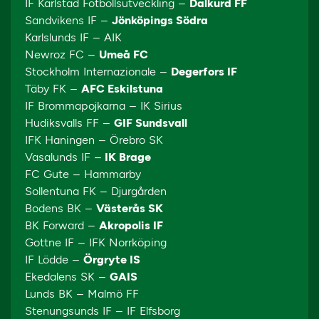
IF Karlstad Fotbollsutveckling –
Dalkurd FF
Sandvikens IF –
Jönköpings Södra
Karlslunds IF – AIK
Newroz FC –
Umeå FC
Stockholm Internazionale –
Degerfors IF
Täby FK –
AFC Eskilstuna
IF Brommapojkarna – IK Sirius
Hudiksvalls FF –
GIF Sundsvall
IFK Haningen – Örebro SK
Vasalunds IF –
IK Brage
FC Gute – Hammarby
Sollentuna FK – Djurgården
Bodens BK –
Västerås SK
BK Forward –
Akropolis IF
Gottne IF – IFK Norrköping
IF Lödde –
Örgryte IS
Ekedalens SK –
GAIS
Lunds BK – Malmö FF
Stenungsunds IF – IF Elfsborg