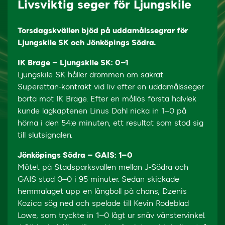
Livsviktig seger för Ljungskile
Torsdagskvällen bjöd på uddamålssegrar för
Ljungskile SK och Jönköpings Södra.
IK Brage – Ljungskile SK: 0–1
Ljungskile SK håller drömmen om säkrat
Superettan-kontrakt vid liv efter en uddamålsseger
borta mot IK Brage. Efter en mållös första halvlek
kunde lagkaptenen Linus Dahl nicka in 1–0 på
hörna i den 54:e minuten, ett resultat som stod sig
till slutsignalen.
Jönköpings Södra – GAIS: 1–0
Mötet på Stadsparksvallen mellan J-Södra och
GAIS stod 0–0 i 95 minuter. Sedan skickade
hemmalaget upp en långboll på chans, Dzenis
Kozica sög ned och spelade till Kevin Rodeblad
Lowe, som tryckte in 1–0 lågt ur snäv vänstervinkel.