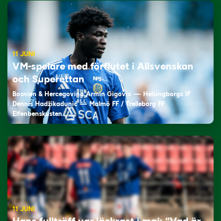
11 JUNI
VM-spelare med förflutet i Allsvenskan
och Superettan
Bosnien & Hercegovina Armin Gigovic — Helsingborgs IF
Dennis Hadžikadunić — Malmö FF / Trelleborg FF
Elfenbenskusten…
11 JUNI