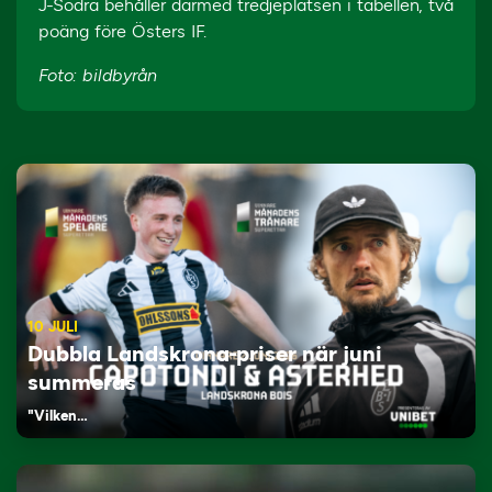
J-Södra behåller därmed tredjeplatsen i tabellen, två
poäng före Östers IF.
Foto: bildbyrån
10 JULI
Dubbla Landskrona-priser när juni
summeras
"Vilken…