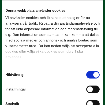
Rösta på Månadens Spelare i juni
Yttrar gör…
Denna webbplats använder cookies
Vi använder cookies och liknande teknologier för att
analysera vår trafik, förbättra din användarupplevelse och
för att rikta anpassad information och marknadsföring till
dig. Den information som samlas in kan komma att delas
med sociala medier och annons- och analysföretag som
vi samarbeter med. Du kan nedan välja att acceptera alla
cookies eller välja vilka cookies som du vill ska
användas.
3 JULI
Rösta på Månadens Tränare i juni
Samtyckesval
Här är de…
Nödvändig
Inställningar
Statistik