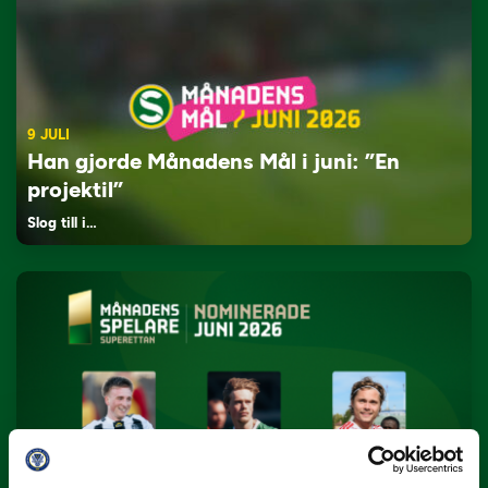
9 JULI
Han gjorde Månadens Mål i juni: ”En
projektil”
Slog till i…
3 JULI