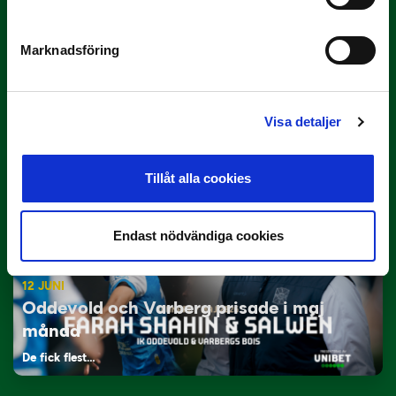
Marknadsföring
29 JUNI
Lagerlöf tar över i Sandvikens IF
Tillbaka i hetluften…
Visa detaljer
Tillåt alla cookies
Endast nödvändiga cookies
12 JUNI
Oddevold och Varberg prisade i maj
månad
De fick flest…