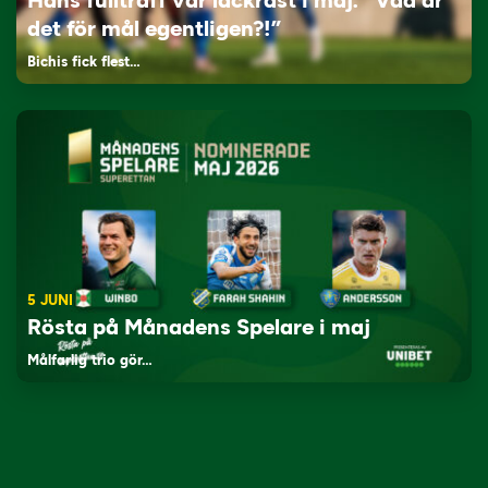
Hans fullträff var läckrast i maj: “Vad är
det för mål egentligen?!”
Bichis fick flest…
5 JUNI
Rösta på Månadens Spelare i maj
Målfarlig trio gör…