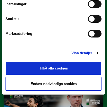
Inställningar
Här är de…
Statistik
Marknadsföring
Visa detaljer
29 JUNI
Lagerlöf tar över i Sandvikens IF
Tillåt alla cookies
Tillbaka i hetluften…
Endast nödvändiga cookies