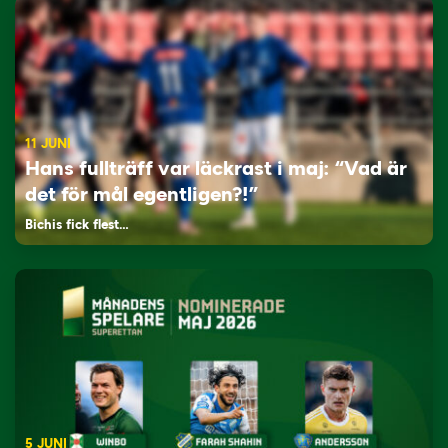
11 JUNI
Hans fullträff var läckrast i maj: “Vad är
det för mål egentligen?!”
Bichis fick flest…
5 JUNI