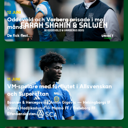
12 JUNI
Oddevold och Varberg prisade i maj
månad
De fick flest…
11 JUNI
VM-spelare med förflutet i Allsvenskan
och Superettan
Bosnien & Hercegovina Armin Gigovic — Helsingborgs IF
Dennis Hadžikadunić — Malmö FF / Trelleborg FF
Elfenbenskusten…