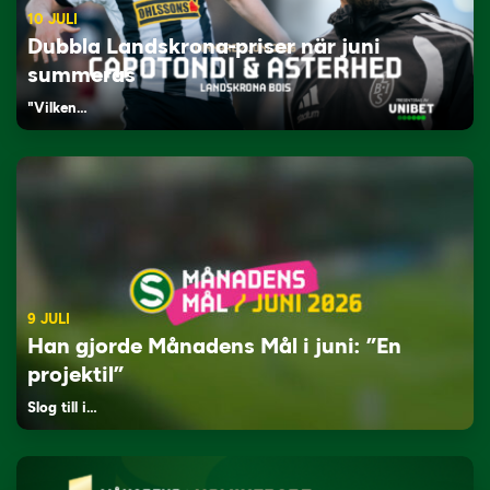
10 JULI
Dubbla Landskrona-priser när juni
summeras
"Vilken…
9 JULI
Han gjorde Månadens Mål i juni: ”En
projektil”
Slog till i…