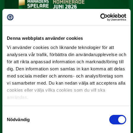
Denna webbplats använder cookies
3 JULI
Vi använder cookies och liknande teknologier för att
Rösta på Månadens Spelare i juni
analysera vår trafik, förbättra din användarupplevelse och
Yttrar gör…
för att rikta anpassad information och marknadsföring till
dig. Den information som samlas in kan komma att delas
med sociala medier och annons- och analysföretag som
vi samarbeter med. Du kan nedan välja att acceptera alla
cookies eller välja vilka cookies som du vill ska
användas.
Samtyckesval
Nödvändig
3 JULI
Rösta på Månadens Tränare i juni