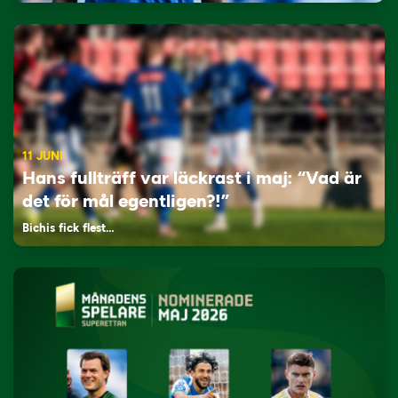
11 JUNI
Hans fullträff var läckrast i maj: “Vad är
det för mål egentligen?!”
Bichis fick flest…