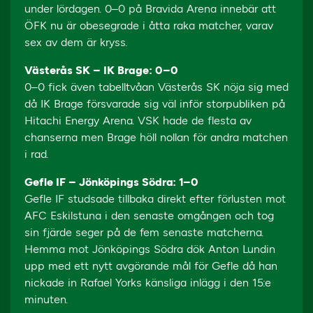
under lördagen. 0–0 på Bravida Arena innebär att
ÖFK nu är obesegrade i åtta raka matcher, varav
sex av dem är kryss.
Västerås SK – IK Brage: 0–0
0–0 fick även tabelltvåan Västerås SK nöja sig med
då IK Brage försvarade sig väl inför storpubliken på
Hitachi Energy Arena. VSK hade de flesta av
chanserna men Brage höll nollan för andra matchen
i rad.
Gefle IF – Jönköpings Södra: 1–0
Gefle IF studsade tillbaka direkt efter förlusten mot
AFC Eskilstuna i den senaste omgången och tog
sin fjärde seger på de fem senaste matcherna.
Hemma mot Jönköpings Södra dök Anton Lundin
upp med ett nytt avgörande mål för Gefle då han
nickade in Rafael Yorks känsliga inlägg i den 15:e
minuten.