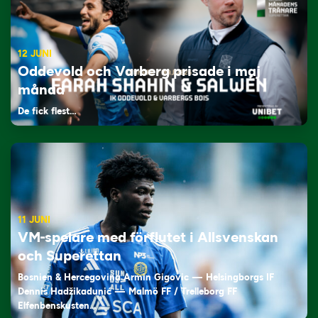
12 JUNI
Oddevold och Varberg prisade i maj
månad
De fick flest…
11 JUNI
VM-spelare med förflutet i Allsvenskan
och Superettan
Bosnien & Hercegovina Armin Gigovic — Helsingborgs IF
Dennis Hadžikadunić — Malmö FF / Trelleborg FF
Elfenbenskusten…