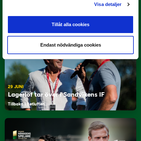
3 JULI
Visa detaljer
Rösta på Månadens Tränare i juni
Här är de…
Tillåt alla cookies
Endast nödvändiga cookies
29 JUNI
Lagerlöf tar över i Sandvikens IF
Tillbaka i hetluften…