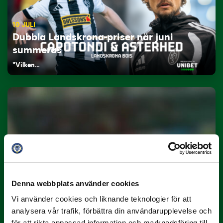
10 JULI
Dubbla Landskrona-priser när juni
summeras
"Vilken…
9 JULI
Han gjorde Månadens Mål i juni: ”En
Denna webbplats använder cookies
projektil”
Vi använder cookies och liknande teknologier för att
Slog till i…
analysera vår trafik, förbättra din användarupplevelse och
för att rikta anpassad information och marknadsföring till