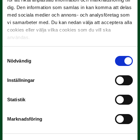
dig. Den information som samlas in kan komma att delas
med sociala medier och annons- och analysföretag som
vi samarbeter med. Du kan nedan välja att acceptera alla
cookies eller välja vilka cookies som du vill ska
användas.
Samtyckesval
3 JULI
Nödvändig
Rösta på Månadens Spelare i juni
Yttrar gör…
Inställningar
Statistik
Marknadsföring