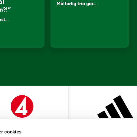
ål
Målfarlig trio gör…
n?!”
lest…
MEDIAPARTNER
OFFICIELL LEVERANTÖ
r cookies