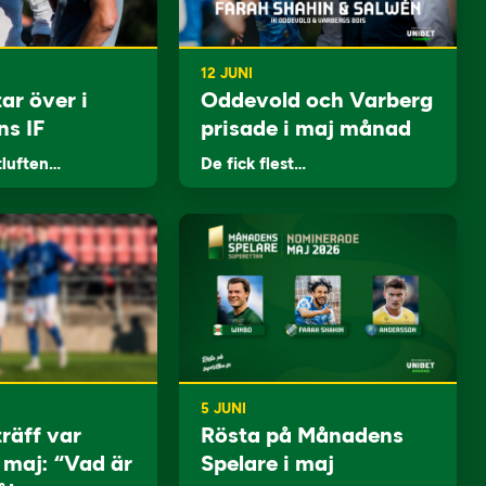
12 JUNI
ar över i
Oddevold och Varberg
ns IF
prisade i maj månad
tluften…
De fick flest…
5 JUNI
träff var
Rösta på Månadens
i maj: “Vad är
Spelare i maj