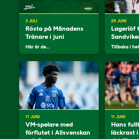
3 JULI
29 JUNI
Rösta på Månadens
Lagerlöf t
Tränare i juni
Sandvike
Här är de…
Tillbaka i he
11 JUNI
11 JUNI
VM-spelare med
Hans full
förflutet i Allsvenskan
läckrast 