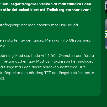
BoIS seger tidigare i veckan är man tillbaka i den
r står det också klart att Trelleborg stannar kvar i
utgångsläge när man ställdes mot Dalkurd på
n i starten av den andra. Men när Filip Olsson, med
bla.
pänning. Med oss hade vi 1-1 från Grimsta i den första
 in i returmatchen gav Mattias Håkansson hemmalaget
å tilläggstid i den andra halvleken kvitterade BP:s
traffsparkar och där drog TFF det längsta strået, satte
21.