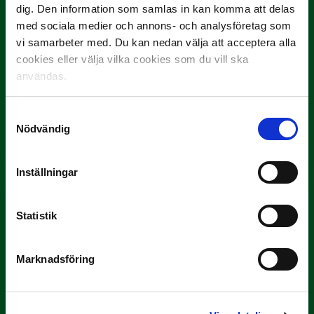
dig. Den information som samlas in kan komma att delas
med sociala medier och annons- och analysföretag som
vi samarbeter med. Du kan nedan välja att acceptera alla
cookies eller välja vilka cookies som du vill ska
användas.
3 JULI
Samtyckesval
Rösta på Månadens Spelare i juni
Nödvändig
Yttrar gör…
Inställningar
Statistik
Marknadsföring
3 JULI