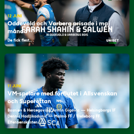
12 JUNI
Oddevold och Varberg prisade i maj
månad
De fick flest…
11 JUNI
VM-spelare med förflutet i Allsvenskan
och Superettan
Bosnien & Hercegovina Armin Gigovic — Helsingborgs IF
Dennis Hadžikadunić — Malmö FF / Trelleborg FF
Elfenbenskusten…