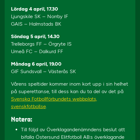
Lördag 4 april, 17.30
Ljungskile SK – Norrby IF
GAIS – Halmstads BK
Söndag 5 april, 14.30
Trelleborgs FF – Örgryte IS
Umeå FC – Dalkurd FF
Måndag 6 april, 19.00
GIF Sundsvall – Västerås SK
Vårens speltider kommer inom kort upp i sin helhet
på superettan.se, till dess kan du ta del av det på
Svenska Fotbollförbundets webbplats,
svenskfotboll.se
.
Notera:
Till följd av Överklagandenämndens beslut att
bifalla Östersund Elitfotboll AB:s överklagande