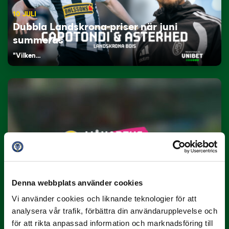
10 JULI
Dubbla Landskrona-priser när juni
summeras
"Vilken…
9 JULI
Han gjorde Månadens Mål i juni: ”En
projektil”
Denna webbplats använder cookies
Slog till i…
Vi använder cookies och liknande teknologier för att
analysera vår trafik, förbättra din användarupplevelse och
för att rikta anpassad information och marknadsföring till