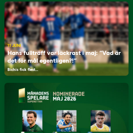
11 JUNI
Hans fullträff var läckrast i maj: “Vad är
det för mål egentligen?!”
Bichis fick flest…