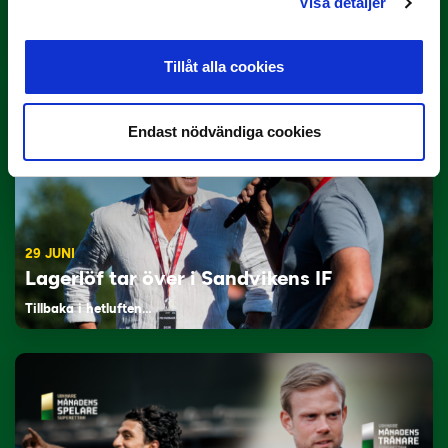
Rösta på Månadens Tränare i juni
Visa detaljer
Här är de…
Tillåt alla cookies
Endast nödvändiga cookies
29 JUNI
Lagerlöf tar över i Sandvikens IF
Tillbaka i hetluften…