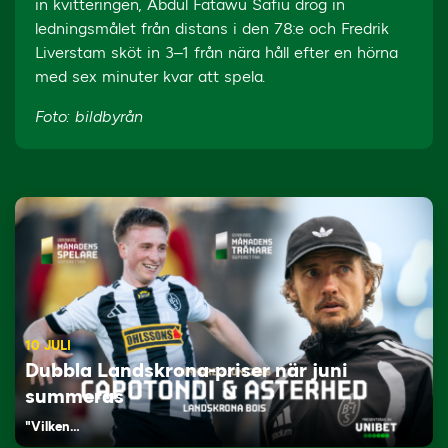
in kvitteringen, Abdul Fatawu Safiu drog in
ledningsmålet från distans i den 78:e och Fredrik
Liverstam sköt in 3–1 från nära håll efter en hörna
med sex minuter kvar att spela.
Foto: bildbyrån
10 JULI
Dubbla Landskrona-priser när juni
summeras
"Vilken…