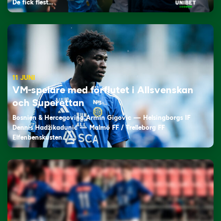
De fick flest…
11 JUNI
VM-spelare med förflutet i Allsvenskan
och Superettan
Bosnien & Hercegovina Armin Gigovic — Helsingborgs IF
Dennis Hadžikadunić — Malmö FF / Trelleborg FF
Elfenbenskusten…