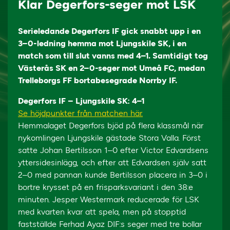
Klar Degerfors-seger mot LSK
Serieledande Degerfors IF gick snabbt upp i en
3–0-ledning hemma mot Ljungskile SK, i en
match som till slut vanns med 4–1. Samtidigt tog
Västerås SK en 2–0-seger mot Umeå FC, medan
Trelleborgs FF bortabesegrade Norrby IF.
Degerfors IF – Ljungskile SK: 4–1
Se höjdpunkter från matchen här.
Hemmalaget Degerfors bjöd på flera klassmål när
nykomlingen Ljungskile gästade Stora Valla. Först
satte Johan Bertilsson 1–0 efter Victor Edvardsens
yttersidesinlägg, och efter att Edvardsen själv satt
2–0 med pannan kunde Bertilsson placera in 3–0 i
bortre krysset på en frisparksvariant i den 38:e
minuten. Jesper Westermark reducerade för LSK
med kvarten kvar att spela, men på stopptid
fastställde Ferhad Ayaz DIF:s seger med tre bollar