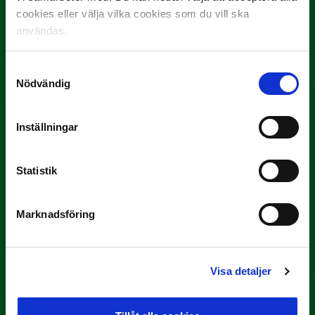
cookies eller välja vilka cookies som du vill ska
3 JULI
användas.
Rösta på Månadens Spelare i juni
Yttrar gör…
Samtyckesval
Nödvändig
Inställningar
Statistik
3 JULI
Marknadsföring
Rösta på Månadens Tränare i juni
Här är de…
Visa detaljer