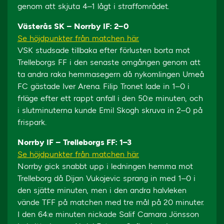
genom att skjuta 4–1 lågt i straffområdet.
Västerås SK – Norrby IF: 2–0
Se höjdpunkter från matchen här.
VSK studsade tillbaka efter förlusten borta mot
Trelleborgs FF i den senaste omgången genom att
ta andra raka hemmasegern då nykomlingen Umeå
FC gästade Iver Arena. Filip Tronet lade in 1–0 i
frläge efter ett rappt anfall i den 50:e minuten, och
i slutminuterna kunde Emil Skogh skruva in 2–0 på
frispark.
Norrby IF – Trelleborgs FF: 1–3
Se höjdpunkter från matchen här.
Norrby gick snabbt upp i ledningen hemma mot
Trelleborg då Dijan Vukojevic sprang in med 1–0 i
den sjätte minuten, men i den andra halvleken
vände TFF på matchen med tre mål på 20 minuter.
I den 64:e minuten nickade Salif Camara Jönsson