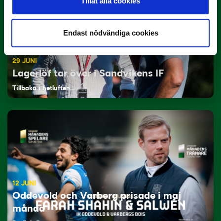
Tillåt alla cookies
Endast nödvändiga cookies
29 JUNI
Lagerlöf tar över i Sandvikens IF
Tillbaka i hetluften…
12 JUNI
Oddevold och Varberg prisade i maj
månad