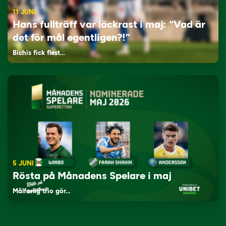
11 JUNI
Hans fullträff var läckrast i maj: “Vad är
det för mål egentligen?!”
Bichis fick flest…
5 JUNI
Rösta på Månadens Spelare i maj
Målfarlig trio gör…